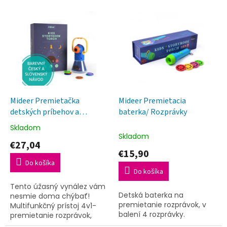
e
V
p
ý
r
p
o
i
d
s
u
p
k
r
t
o
o
d
Mideer Premietačka
Mideer Premietacia
v
u
detských príbehov a
baterka/ Rozprávky
k
lampička 12 rozprávok
Skladom
Priemerné
t
Skladom
hodnotenie
€27,04
o
produktu
€15,90
v
je
Do košíka
4,9
Do košíka
z
Tento úžasný vynález vám
5
Detská baterka na
nesmie doma chýbať!
hviezdičiek.
premietanie rozprávok, v
Multifunkčný prístoj 4v1-
balení 4 rozprávky.
premietanie rozprávok,
prenosné svetlo, nočné