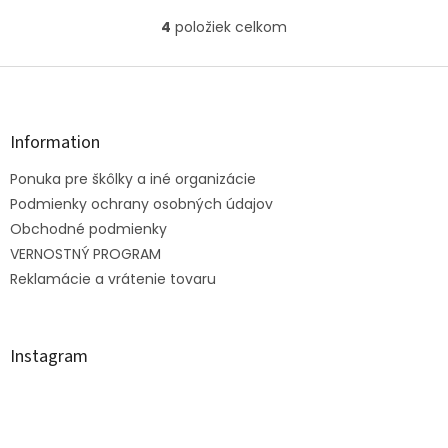
si tak večerné čítanie.
4
položiek celkom
O
Súčasťou sady je totiž aj
v
knižka s...
l
Z
á
á
d
p
a
ä
Information
c
t
i
Ponuka pre škôlky a iné organizácie
i
e
e
Podmienky ochrany osobných údajov
p
r
Obchodné podmienky
v
VERNOSTNÝ PROGRAM
k
Reklamácie a vrátenie tovaru
y
v
ý
p
Instagram
i
s
u