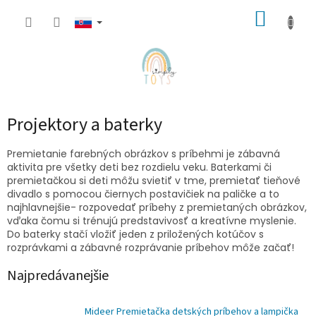
Prejsť
NÁKUP
na
obsah
KOŠÍK
Projektory a baterky
Premietanie farebných obrázkov s príbehmi je zábavná
aktivita pre všetky deti bez rozdielu veku. Baterkami či
premietačkou si deti môžu svietiť v tme, premietať tieňové
divadlo s pomocou čiernych postavičiek na paličke a to
najhlavnejšie- rozpovedať príbehy z premietaných obrázkov,
vďaka čomu si trénujú predstavivosť a kreatívne myslenie.
Do baterky stačí vložiť jeden z priložených kotúčov s
rozprávkami a zábavné rozprávanie príbehov môže začať!
Najpredávanejšie
Mideer Premietačka detských príbehov a lampička