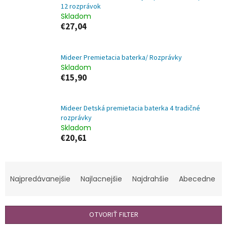
12 rozprávok
Skladom
€27,04
Mideer Premietacia baterka/ Rozprávky
Skladom
€15,90
Mideer Detská premietacia baterka 4 tradičné
rozprávky
Skladom
€20,61
R
a
Najpredávanejšie
Najlacnejšie
Najdrahšie
Abecedne
d
e
n
OTVORIŤ FILTER
i