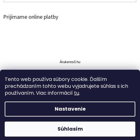
Prijímame online platby
Á
r
u
Árukereső.hu
k
e
Tento web používa súbory cookie. Ďalším
r
prechádzaním tohto webu vyjadrujete súhlas s ich
e
s
používaním. Viac informácií
tu
.
ő
Nastavenie
Vytvoril Shoptet
ZĽAVA až -35% na vybrané produkty.Doprava cez Packetu
Súhlasím
Copyright 2026
Simplytoys
. Všetky práva vyhradené.
Z-point ZDARMA nad 49€.