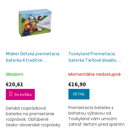
svetlo a projektor nočnej
oblohy. Vďaka
vymeniteľným kotúčom...
Mideer Detská premietacia
Tookyland Premietacia
baterka 4 tradičné
baterka Tieňové divadlo
rozprávky
Rozprávky
Skladom
Momentálne nedostupné
€20,61
€16,90
DETAIL
Do košíka
Premietacia baterka s
Detská rozprávková
bohatou výbavou od
baterka na premietanie
Tookyland vám umožní
rozprávok. Obľúbené
zahrať deťom pred spaním
česko-slovenské rozprávky
dokonalé divadlo a spestriť
nášho detstva.