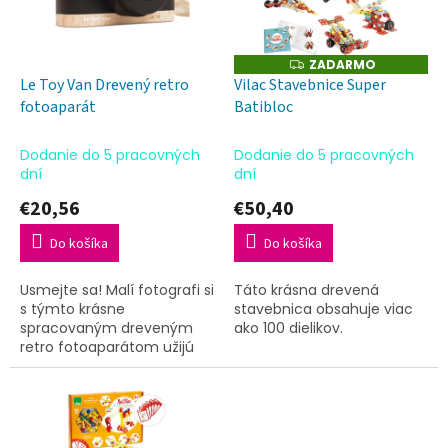
u
p
k
r
t
o
ZADARMO
Z
o
A
d
Le Toy Van Drevený retro
Vilac Stavebnice Super
v
D
u
fotoaparát
Batibloc
A
R
k
M
t
O
Dodanie do 5 pracovných
Dodanie do 5 pracovných
o
dní
dní
v
€20,56
€50,40
Do košíka
Do košíka
Usmejte sa! Malí fotografi si
Táto krásna drevená
s týmto krásne
stavebnica obsahuje viac
spracovaným dreveným
ako 100 dielikov.
retro fotoaparátom užijú
veľa zábavy a objavia svet
plný fantázie. Štýlová
hračka s realistickými
detailmi...