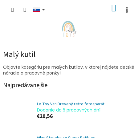
Prejsť
NÁKUP
na
obsah
KOŠÍK
Malý kutil
Objavte kategóriu pre malých kutilov, v ktorej nájdete detské
náradie a pracovné ponky!
Najpredávanejšie
Le Toy Van Drevený retro fotoaparát
Dodanie do 5 pracovných dní
€20,56
Vilac Stavebnice Super Batibloc