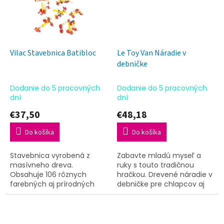
Vilac Stavebnica Batibloc
Le Toy Van Náradie v
debničke
Dodanie do 5 pracovných
Dodanie do 5 pracovných
dní
dní
€37,50
€48,18
Do košíka
Do košíka
Stavebnica vyrobená z
Zabavte mladú myseľ a
masívneho dreva.
ruky s touto tradičnou
Obsahuje 106 rôznych
hračkou. Drevené náradie v
farebných aj prírodných
debničke pre chlapcov aj
dosiek, skrutiek, matíc a
dievčatá je perfektné pre
náradia, ktoré pomáhajú
tréning motoriky počas
deťom rozvíjať ich
predstavivej hry.
predstavivosť. Balenie...