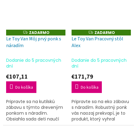
ZADARMO
ZADARMO
Z
Z
A
A
Le Toy Van Môj prvý ponk s
Le Toy Van Pracovný stôl
D
D
náradím
Alex
A
A
R
R
M
M
O
O
Dodanie do 5 pracovných
Dodanie do 5 pracovných
dní
dní
€107,11
€171,79
Do košíka
Do košíka
Pripravte sa na kutilskú
Pripravte sa na eko zábavu
zábavu s týmto dreveným
s náradím. Robustný ponk
ponkom s náradím.
vás naozaj prekvapí, je to
Obsiahla sada deti naučí
produkt, ktorý vyhral
veľa o práci v dielni a
mnoho ocenení. Rozmery:
manuálnej zručnosti.
50x77,5x39 cm
Rozmery: 40x51x27 cm