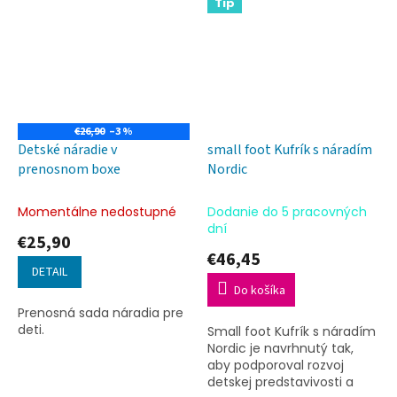
Tip
majstrovské ručičky.
€26,90
–3 %
Detské náradie v
small foot Kufrík s náradím
prenosnom boxe
Nordic
Momentálne nedostupné
Dodanie do 5 pracovných
dní
€25,90
€46,45
DETAIL
Do košíka
Prenosná sada náradia pre
deti.
Small foot Kufrík s náradím
Nordic je navrhnutý tak,
aby podporoval rozvoj
detskej predstavivosti a