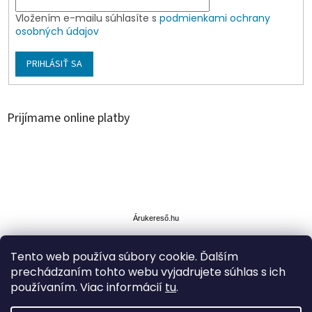
Vložením e-mailu súhlasíte s
podmienkami ochrany
osobných údajov
PRIHLÁSIŤ SA
Prijímame online platby
Á
r
u
Árukereső.hu
k
e
Tento web používa súbory cookie. Ďalším
r
prechádzaním tohto webu vyjadrujete súhlas s ich
e
s
používaním. Viac informácií
tu
.
ő