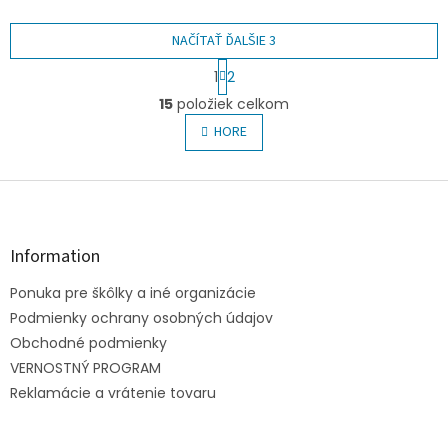
záhrade s radosťou.
rýľ/lopatku. Všetko je
zladené v kombinácii
NAČÍTAŤ ĎALŠIE 3
prevažne...
S
1
2
t
O
r
15
položiek celkom
v
á
l
HORE
n
á
k
o
d
v
Z
a
a
c
á
n
i
p
i
e
ä
e
Information
p
t
r
Ponuka pre škôlky a iné organizácie
i
v
e
Podmienky ochrany osobných údajov
k
y
Obchodné podmienky
v
VERNOSTNÝ PROGRAM
ý
Reklamácie a vrátenie tovaru
p
i
s