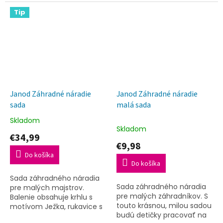
jemnej motoriky
prostredníctvom hry na
Tip
povolania. Táto sada
obsahuje 44...
Janod Záhradné náradie
Janod Záhradné náradie
sada
malá sada
Skladom
Priemerné
Skladom
hodnotenie
€34,99
produktu
€9,98
je
Do košíka
5,0
Do košíka
z
Sada záhradného náradia
5
Sada záhradného náradia
pre malých majstrov.
hviezdičiek.
pre malých záhradníkov. S
Balenie obsahuje krhlu s
touto krásnou, milou sadou
motívom Ježka, rukavice s
budú detičky pracovať na
motívom Ježka, hrabličky a