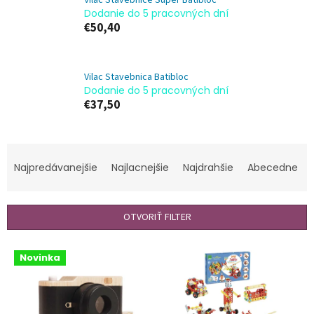
Dodanie do 5 pracovných dní
€50,40
Vilac Stavebnica Batibloc
Dodanie do 5 pracovných dní
€37,50
R
a
Najpredávanejšie
Najlacnejšie
Najdrahšie
Abecedne
d
e
n
OTVORIŤ FILTER
i
e
V
p
Novinka
ý
r
p
o
i
d
s