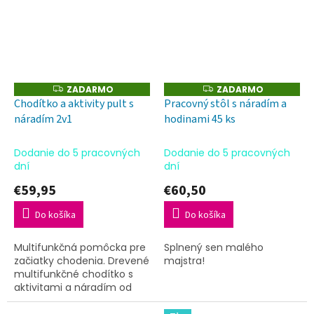
ZADARMO
ZADARMO
Z
Z
A
A
Chodítko a aktivity pult s
Pracovný stôl s náradím a
D
D
náradím 2v1
hodinami 45 ks
A
A
R
R
M
M
O
O
Dodanie do 5 pracovných
Dodanie do 5 pracovných
dní
dní
€59,95
€60,50
Do košíka
Do košíka
Multifunkčná pomôcka pre
Splnený sen malého
začiatky chodenia. Drevené
majstra!
multifunkčné chodítko s
aktivitami a náradím od
Tooky Toy je skvelým
pomocníkom pre malé