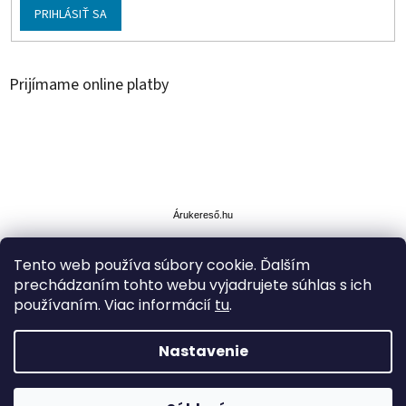
PRIHLÁSIŤ SA
Prijímame online platby
Á
r
u
Árukereső.hu
k
e
Tento web používa súbory cookie. Ďalším
r
prechádzaním tohto webu vyjadrujete súhlas s ich
e
s
používaním. Viac informácií
tu
.
ő
Nastavenie
Vytvoril Shoptet
ZĽAVA až -35% na vybrané produkty.Doprava cez Packetu