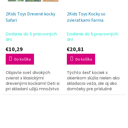
2Kids Toys Drevené kocky
2Kids Toys Kocky so
Safari
zvieratkami Farma
Dodanie do 5 pracovných
Dodanie do 5 pracovných
dní
dní
€10,29
€20,81
Do košíka
Do košíka
Objavte svet divokých
Týchto šesť kociek s
zvierat s klasickými
okienkom slúžia nielen ako
drevenými kockami! Deti si
skladacia veža, ale aj ako
pri skladaní užijú množstvo
domčeky pre príslušné
zábavy a zároveň precvičia
zvieratká - každý kamarát z
logiku, trpezlivosť aj jemnú
farmy má teda svoje
motoriku. Rozmery:...
bezpečné miestečko. Aby
deti...