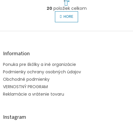
1
2
t
O
r
20
položiek celkom
v
á
l
HORE
n
á
k
o
d
v
Z
a
a
c
á
n
i
p
i
e
ä
e
Information
p
t
r
Ponuka pre škôlky a iné organizácie
i
v
e
Podmienky ochrany osobných údajov
k
y
Obchodné podmienky
v
VERNOSTNÝ PROGRAM
ý
Reklamácie a vrátenie tovaru
p
i
s
u
Instagram