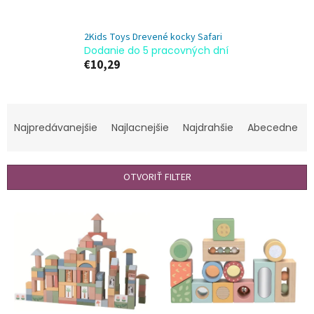
2Kids Toys Drevené kocky Safari
Dodanie do 5 pracovných dní
€10,29
R
a
Najpredávanejšie
Najlacnejšie
Najdrahšie
Abecedne
d
e
n
OTVORIŤ FILTER
i
e
V
p
ý
r
p
o
i
d
s
u
p
k
r
t