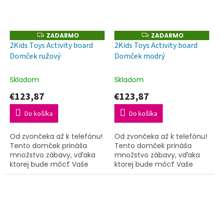
ZADARMO
ZADARMO
Z
Z
A
A
2Kids Toys Activity board
2Kids Toys Activity board
D
D
Domček ružový
Domček modrý
A
A
R
R
M
M
O
O
Skladom
Skladom
€123,87
€123,87
Do košíka
Do košíka
Od zvončeka až k telefónu!
Od zvončeka až k telefónu!
Tento domček prináša
Tento domček prináša
množstvo zábavy, vďaka
množstvo zábavy, vďaka
ktorej bude môcť Vaše
ktorej bude môcť Vaše
dieťa rozvíjať svoju
dieťa rozvíjať svoju
zručnosť, zvedavosť a
zručnosť, zvedavosť a
najmä jemnú motoriku.
najmä jemnú motoriku.
Rozmery domčeka:...
Rozmery domčeka:...