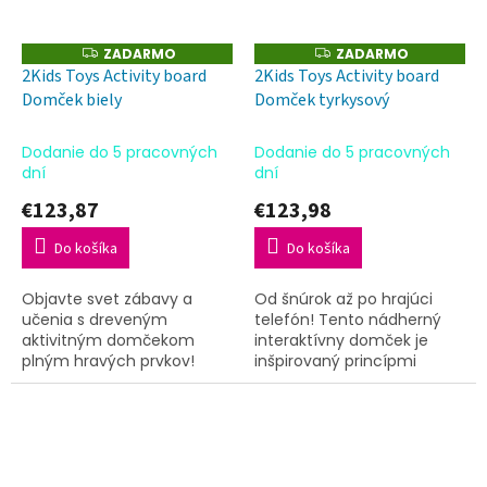
ZADARMO
ZADARMO
Z
Z
A
A
2Kids Toys Activity board
2Kids Toys Activity board
D
D
Domček biely
Domček tyrkysový
A
A
R
R
M
M
O
O
Dodanie do 5 pracovných
Dodanie do 5 pracovných
dní
dní
€123,87
€123,98
Do košíka
Do košíka
Objavte svet zábavy a
Od šnúrok až po hrajúci
učenia s dreveným
telefón! Tento nádherný
aktivitným domčekom
interaktívny domček je
plným hravých prvkov!
inšpirovaný princípmi
Každá strana domčeka
Montessori a prináša
ponúka iný typ interaktívnej
deťom nekonečné
hry, ktorá deti nielen
možnosti objavovania a
zabaví, ale zároveň...
učenia sa hrou. Každá...