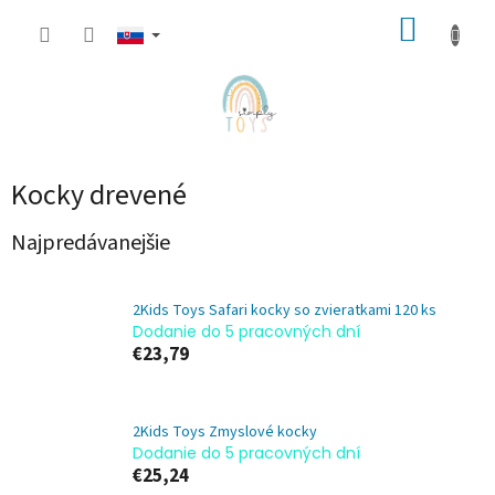
Prejsť
NÁKUP
na
obsah
KOŠÍK
Kocky drevené
Najpredávanejšie
2Kids Toys Safari kocky so zvieratkami 120 ks
Dodanie do 5 pracovných dní
€23,79
2Kids Toys Zmyslové kocky
Dodanie do 5 pracovných dní
€25,24