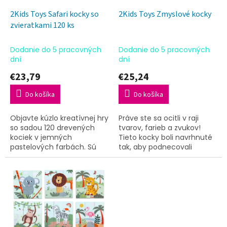
o
o
d
2Kids Toys Safari kocky so
2Kids Toys Zmyslové kocky
v
u
zvieratkami 120 ks
k
t
Dodanie do 5 pracovných
Dodanie do 5 pracovných
o
dní
dní
v
€23,79
€25,24
Do košíka
Do košíka
Objavte kúzlo kreatívnej hry
Práve ste sa ocitli v raji
so sadou 120 drevených
tvarov, farieb a zvukov!
kociek v jemných
Tieto kocky boli navrhnuté
pastelových farbách. Sú
tak, aby podnecovali
vyrobené z kvalitného
detské zmysly a rozvíjali ich
dreva, veľkostí sú vhodné
kognitívne a motorické
pre malé detské ručičky a
schopnosti. Vek:...
ponúkajú...