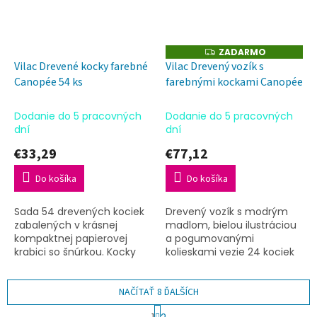
ZADARMO
Z
A
Vilac Drevené kocky farebné
Vilac Drevený vozík s
D
Canopée 54 ks
farebnými kockami Canopée
A
R
M
O
Dodanie do 5 pracovných
Dodanie do 5 pracovných
dní
dní
€33,29
€77,12
Do košíka
Do košíka
Sada 54 drevených kociek
Drevený vozík s modrým
zabalených v krásnej
madlom, bielou ilustráciou
kompaktnej papierovej
a pogumovanými
krabici so šnúrkou. Kocky
kolieskami vezie 24 kociek
majú rôzne tvary, sú
farebných aj prírodných v
farebné i prírodné. Hra s
rôznych tvaroch. Deti
kockami rozvíja
NAČÍTAŤ 8 ĎALŠÍCH
podporí pri chôdzi, hra s
priestorovú...
kockami...
S