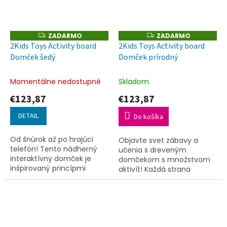
ZADARMO
ZADARMO
Z
Z
A
A
2Kids Toys Activity board
2Kids Toys Activity board
D
D
Domček šedý
Domček prírodný
A
A
R
R
M
M
O
O
Momentálne nedostupné
Skladom
€123,87
€123,87
DETAIL
Do košíka
Od šnúrok až po hrajúci
Objavte svet zábavy a
telefón! Tento nádherný
učenia s dreveným
interaktívny domček je
domčekom s množstvom
inšpirovaný princípmi
aktivít! Každá strana
Montessori a prináša
ponúka množstvo
deťom nekonečné
interaktívnych prvkov, ktoré
možnosti objavovania a
deti zabavia a zároveň
učenia sa hrou. Každá...
podporia rozvoj jemnej...