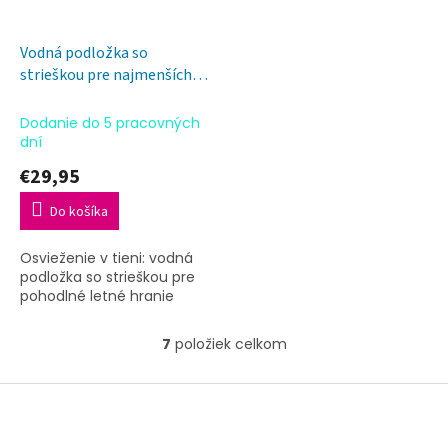
Vodná podložka so
strieškou pre najmenších
Safari 76 cm
Dodanie do 5 pracovných
dní
€29,95
Do košíka
Osvieženie v tieni: vodná
podložka so strieškou pre
pohodlné letné hranie
7
položiek celkom
O
v
l
Z
á
á
d
p
a