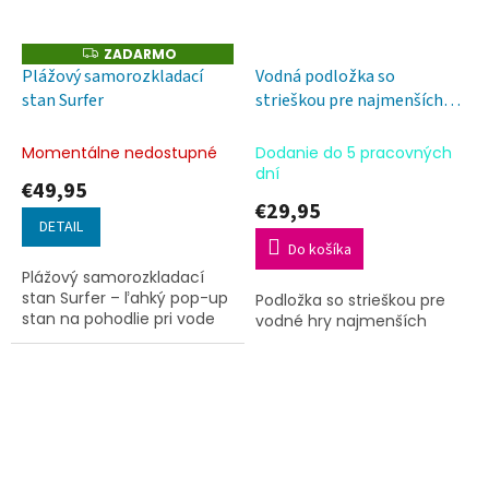
ZADARMO
Z
A
Plážový samorozkladací
Vodná podložka so
D
stan Surfer
strieškou pre najmenších
A
R
Mermaid Bubbles 76 cm
M
O
Momentálne nedostupné
Dodanie do 5 pracovných
dní
€49,95
€29,95
DETAIL
Do košíka
Plážový samorozkladací
stan Surfer – ľahký pop-up
Podložka so strieškou pre
stan na pohodlie pri vode
vodné hry najmenších