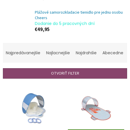
Plážové samorozkladacie tienidlo pre jednu osobu
Cheers
Dodanie do 5 pracovných dní
€49,95
R
a
Najpredávanejšie
Najlacnejšie
Najdrahšie
Abecedne
d
e
n
OTVORIŤ FILTER
i
e
V
p
ý
r
p
o
i
d
s
u
p
k
r
t