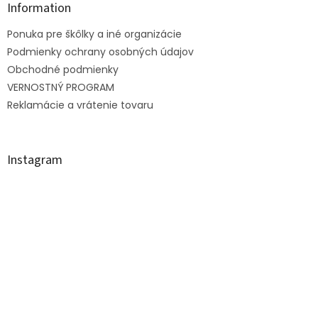
ä
Information
c
t
i
Ponuka pre škôlky a iné organizácie
i
e
e
Podmienky ochrany osobných údajov
p
r
Obchodné podmienky
v
VERNOSTNÝ PROGRAM
k
Reklamácie a vrátenie tovaru
y
v
ý
p
Instagram
i
s
u