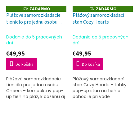
ZADARMO
ZADARMO
Z
Z
A
A
Plážové samorozkladacie
Plážový samorozkladací
D
D
tienidlo pre jednu osobu
stan Cozy Hearts
A
A
R
R
Cheers
M
M
O
O
Dodanie do 5 pracovných
Dodanie do 5 pracovných
dní
dní
€49,95
€49,95
Do košíka
Do košíka
Plážové samorozkladacie
Plážový samorozkladací
tienidlo pre jednu osobu
stan Cozy Hearts – ľahký
Cheers – kompaktný pop-
pop-up stan na tieň a
up tieň na pláž, k bazénu aj
pohodlie pri vode
na oddych vonku