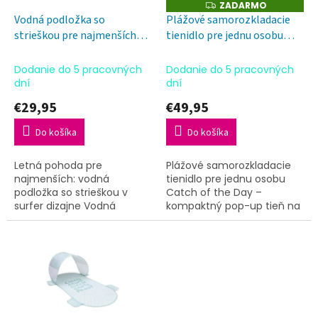
o
ZADARMO
Z
o
A
d
Vodná podložka so
Plážové samorozkladacie
v
D
u
strieškou pre najmenších
tienidlo pre jednu osobu
A
R
k
Surfer 76 cm
Catch of the Day
M
t
O
Dodanie do 5 pracovných
Dodanie do 5 pracovných
o
dní
dní
v
€29,95
€49,95
Do košíka
Do košíka
Letná pohoda pre
Plážové samorozkladacie
najmenších: vodná
tienidlo pre jednu osobu
podložka so strieškou v
Catch of the Day –
surfer dizajne Vodná
kompaktný pop-up tieň na
podložka so strieškou Surfer
pláž, k bazénu aj na letný
76 cm od Swim
oddych
Essentials je šikovný
spôsob, ako...