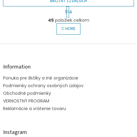
NAČÍTAŤ 12 ĎALŠÍCH
S
1
4
t
O
r
45
položiek celkom
v
á
l
HORE
n
á
k
o
d
v
Z
a
a
c
á
n
i
p
i
e
ä
e
Information
p
t
r
Ponuka pre škôlky a iné organizácie
i
v
e
Podmienky ochrany osobných údajov
k
y
Obchodné podmienky
v
VERNOSTNÝ PROGRAM
ý
Reklamácie a vrátenie tovaru
p
i
s
u
Instagram