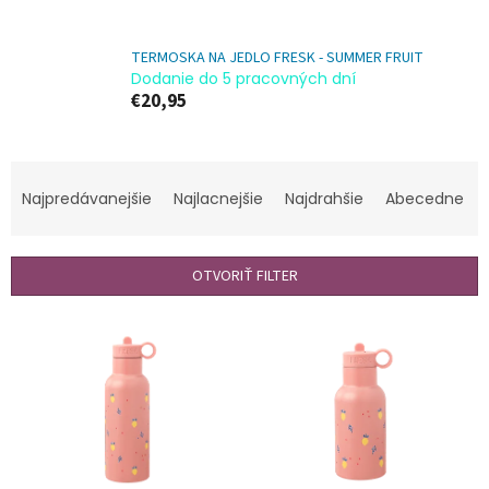
TERMOSKA NA JEDLO FRESK - SUMMER FRUIT
Dodanie do 5 pracovných dní
€20,95
R
a
Najpredávanejšie
Najlacnejšie
Najdrahšie
Abecedne
d
e
n
OTVORIŤ FILTER
i
e
V
p
ý
r
p
o
i
d
s
u
p
k
r
t