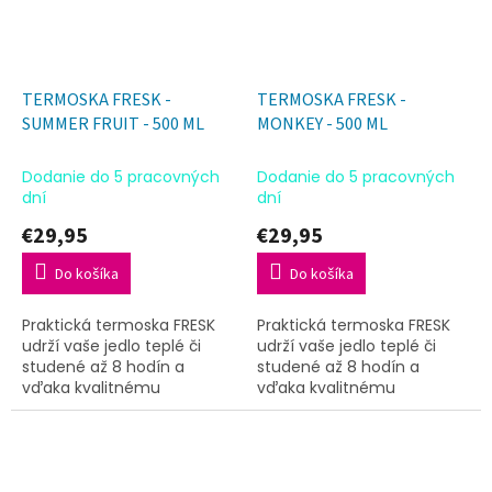
TERMOSKA FRESK -
TERMOSKA FRESK -
SUMMER FRUIT - 500 ML
MONKEY - 500 ML
Dodanie do 5 pracovných
Dodanie do 5 pracovných
dní
dní
€29,95
€29,95
Do košíka
Do košíka
Praktická termoska FRESK
Praktická termoska FRESK
udrží vaše jedlo teplé či
udrží vaše jedlo teplé či
studené až 8 hodín a
studené až 8 hodín a
vďaka kvalitnému
vďaka kvalitnému
spracovaniu je ideálna na
spracovaniu je ideálna na
každý deň aj na cesty.
každý deň aj na cesty.