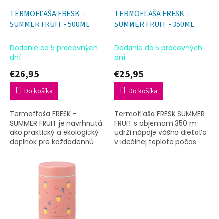
o
o
d
TERMOFĽAŠA FRESK -
TERMOFĽAŠA FRESK -
v
u
SUMMER FRUIT - 500ML
SUMMER FRUIT - 350ML
k
t
Dodanie do 5 pracovných
Dodanie do 5 pracovných
o
dní
dní
v
€26,95
€25,95
Do košíka
Do košíka
Termofľaša FRESK -
Termofľaša FRESK SUMMER
SUMMER FRUIT je navrhnutá
FRUIT s objemom 350 ml
ako praktický a ekologický
udrží nápoje vášho dieťaťa
doplnok pre každodennú
v ideálnej teplote počas
hydratáciu detí aj
výletov aj bežných dní.
dospelých. Vďaka svojmu
Tento ekologický doplnok je
vyhotoveniu udrží nápoje v
vďaka nerezovému...
optimálnej...