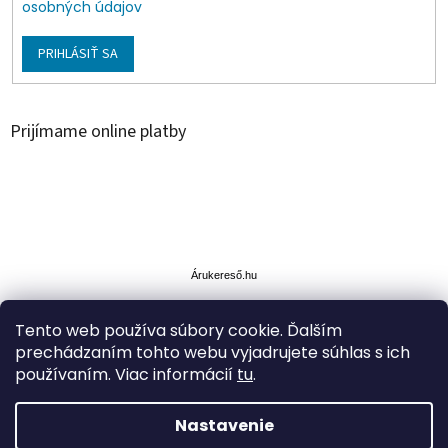
osobných údajov
PRIHLÁSIŤ SA
Prijímame online platby
Á
r
u
Árukereső.hu
k
e
Tento web používa súbory cookie. Ďalším
r
prechádzaním tohto webu vyjadrujete súhlas s ich
e
s
používaním. Viac informácií
tu
.
ő
Nastavenie
Vytvoril Shoptet