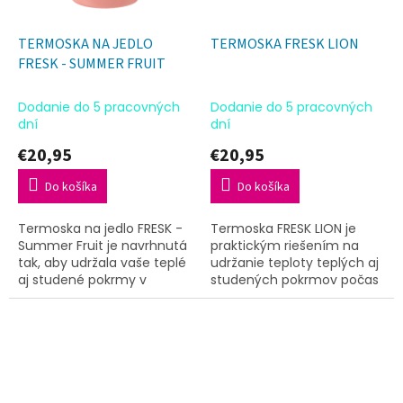
TERMOSKA NA JEDLO
TERMOSKA FRESK LION
FRESK - SUMMER FRUIT
Dodanie do 5 pracovných
Dodanie do 5 pracovných
dní
dní
€20,95
€20,95
Do košíka
Do košíka
Termoska na jedlo FRESK -
Termoska FRESK LION je
Summer Fruit je navrhnutá
praktickým riešením na
tak, aby udržala vaše teplé
udržanie teploty teplých aj
aj studené pokrmy v
studených pokrmov počas
optimálnej teplote. Táto
výletov či cestovania. Táto
ekologická nerezová
ekologická nerezová
nádoba vám umožní
nádoba je vďaka svojmu
bezpečne a...
hravému...