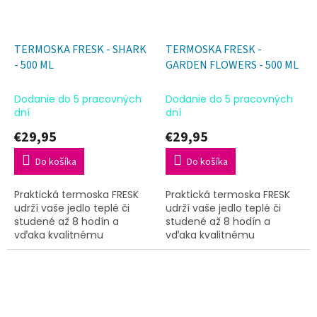
TERMOSKA FRESK - SHARK
TERMOSKA FRESK -
- 500 ML
GARDEN FLOWERS - 500 ML
Dodanie do 5 pracovných
Dodanie do 5 pracovných
dní
dní
€29,95
€29,95
Do košíka
Do košíka
Praktická termoska FRESK
Praktická termoska FRESK
udrží vaše jedlo teplé či
udrží vaše jedlo teplé či
studené až 8 hodín a
studené až 8 hodín a
vďaka kvalitnému
vďaka kvalitnému
spracovaniu je ideálna na
spracovaniu je ideálna na
každý deň aj na cesty.
každý deň aj na cesty.