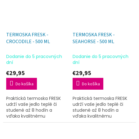
TERMOSKA FRESK -
TERMOSKA FRESK -
CROCODILE - 500 ML
SEAHORSE - 500 ML
Dodanie do 5 pracovných
Dodanie do 5 pracovných
dní
dní
€29,95
€29,95
Do košíka
Do košíka
Praktická termoska FRESK
Praktická termoska FRESK
udrží vaše jedlo teplé či
udrží vaše jedlo teplé či
studené až 8 hodín a
studené až 8 hodín a
vďaka kvalitnému
vďaka kvalitnému
spracovaniu je ideálna na
spracovaniu je ideálna na
každý deň aj na cesty.
každý deň aj na cesty.