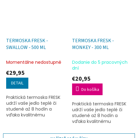
TERMOSKA FRESK -
TERMOSKA FRESK -
SWALLOW - 500 ML
MONKEY - 300 ML
Momentálne nedostupné
Dodanie do 5 pracovných
dní
€29,95
€20,95
DETAIL
Do košíka
Praktická termoska FRESK
udrží vaše jedlo teplé či
Praktická termoska FRESK
studené až 8 hodín a
udrží vaše jedlo teplé či
vďaka kvalitnému
studené až 8 hodín a
spracovaniu je ideálna na
vďaka kvalitnému
každý deň aj na cesty.
spracovaniu je ideálna na
každý deň aj na cesty.