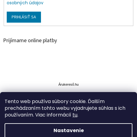
osobných údajov
PRIHLÁSIŤ SA
Prijímame online platby
Á
r
u
Árukereső.hu
k
e
Tento web používa súbory cookie. Ďalším
r
prechádzaním tohto webu vyjadrujete súhlas s ich
e
s
používaním. Viac informácií
tu
.
ő
Nastavenie
Vytvoril Shoptet