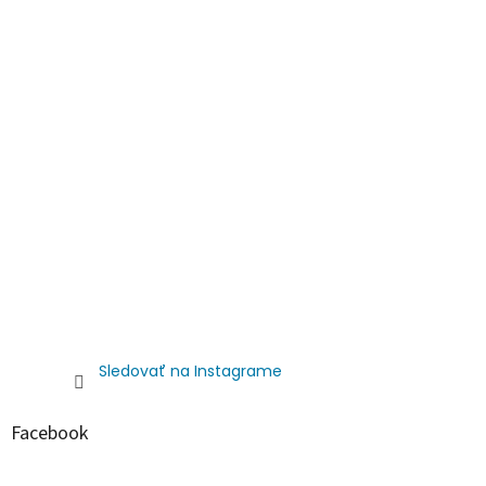
s
u
Sledovať na Instagrame
Facebook