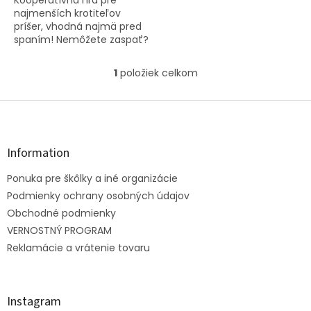
najmenších krotiteľov
príšer, vhodná najmä pred
spaním! Nemôžete zaspať?
Bojíte sa príšerok? Začnite
hrať a zažeňte ich späť do
1
položiek celkom
O
ich skrine! Príšerky zo...
v
l
Z
á
á
d
p
a
ä
Information
c
t
i
Ponuka pre škôlky a iné organizácie
i
e
e
Podmienky ochrany osobných údajov
p
r
Obchodné podmienky
v
VERNOSTNÝ PROGRAM
k
Reklamácie a vrátenie tovaru
y
v
ý
p
Instagram
i