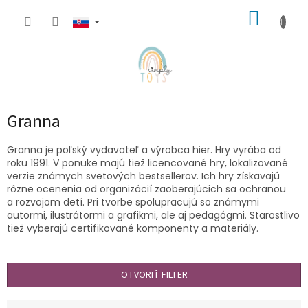
Prejsť
NÁKUP
na
obsah
KOŠÍK
Granna
Granna je poľský vydavateľ a výrobca hier. Hry vyrába od
roku 1991. V ponuke majú tiež licencované hry, lokalizované
verzie známych svetových bestsellerov. Ich hry získavajú
rôzne ocenenia od organizácií zaoberajúcich sa ochranou
a rozvojom detí. Pri tvorbe spolupracujú so známymi
autormi, ilustrátormi a grafikmi, ale aj pedagógmi. Starostlivo
tiež vyberajú certifikované komponenty a materiály.
OTVORIŤ FILTER
R