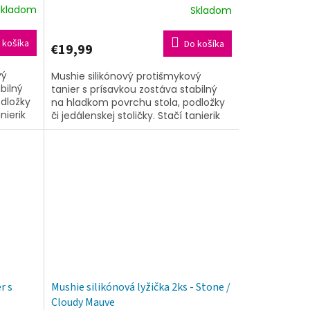
Skladom
Skladom
 košíka
Do košíka
€19,99
vý
Mushie silikónový protišmykový
bilný
tanier s prísavkou zostáva stabilný
dložky
na hladkom povrchu stola, podložky
nierik
či jedálenskej stoličky. Stačí tanierik
pritlačiť, prísavka podtlakom...
r s
Mushie silikónová lyžička 2ks - Stone /
Cloudy Mauve