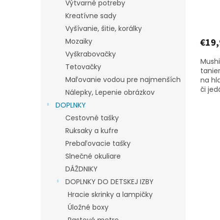
Výtvarné potreby
Kreatívne sady
Vyšívanie, šitie, korálky
€19,
Mozaiky
Vyškrabovačky
Mushi
Tetovačky
tanie
Maľovanie vodou pre najmenších
na hl
či jed
Nálepky, Lepenie obrázkov
pritla
DOPLNKY
Cestovné tašky
Ruksaky a kufre
Prebaľovacie tašky
Slnečné okuliare
DÁŽDNIKY
DOPLNKY DO DETSKEJ IZBY
Hracie skrinky a lampičky
Úložné boxy
Rastové metre