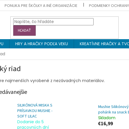
PONUKA PRE ŠKÔLKY A INÉ ORGANIZÁCIE
PODMIENKY OCHRAN
HĽADAŤ
PU
HRY A HRAČKY PODĽA VEKU
KREATÍVNE HRAČKY A TVO
iad
ký riad
pre najmenších vyrobené z nezávadných materiálov.
edávanejšie
SILIKÓNOVÁ MISKA S
Mushie Silikónový
PRÍSAVKOU MUSHIE -
pohárik na snack 
SOFT LILAC
Skladom
Dodanie do 5
€16,99
pracovných dní