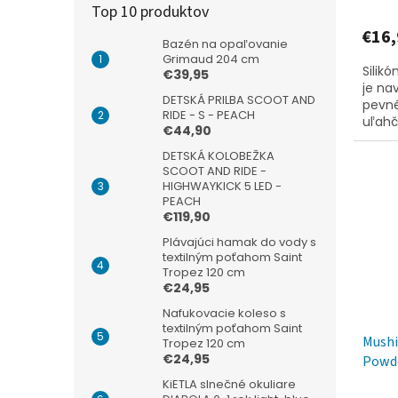
Top 10 produktov
€16,
Bazén na opaľovanie
Grimaud 204 cm
Silik
€39,95
je na
DETSKÁ PRILBA SCOOT AND
pevn
RIDE - S - PEACH
uľahč
€44,90
samos
prakti
DETSKÁ KOLOBEŽKA
SCOOT AND RIDE -
HIGHWAYKICK 5 LED -
PEACH
€119,90
Plávajúci hamak do vody s
textilným poťahom Saint
Tropez 120 cm
€24,95
Nafukovacie koleso s
textilným poťahom Saint
Mushi
Tropez 120 cm
€24,95
Powde
KiETLA slnečné okuliare