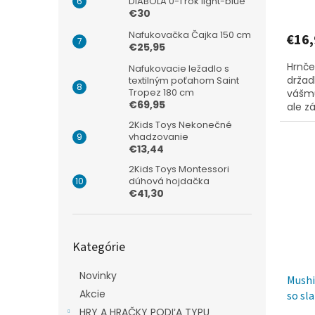
DIABOLA 0-1 rok light-blue
€30
Nafukovačka Čajka 150 cm
€16,
€25,95
Hrnče
Nafukovacie ležadlo s
držad
textilným poťahom Saint
Tropez 180 cm
vášmu
€69,95
ale z
2Kids Toys Nekonečné
vhadzovanie
€13,44
2Kids Toys Montessori
dúhová hojdačka
€41,30
Preskočiť
Kategórie
kategórie
Novinky
Mushi
Akcie
so sl
HRY A HRAČKY PODĽA TYPU