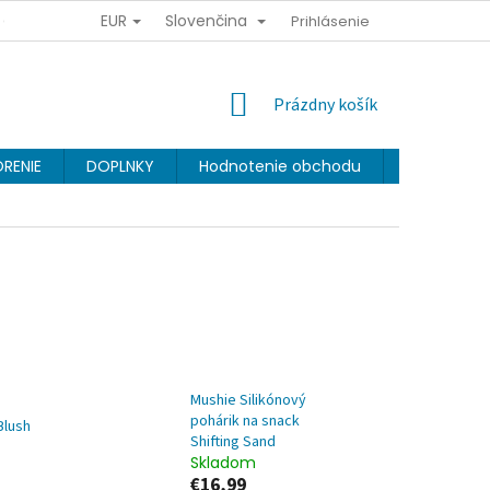
EUR
Slovenčina
Y OSOBNÝCH ÚDAJOV
OBCHODNÉ PODMIENKY
Prihlásenie
VERNOSTNÝ 
NÁKUPNÝ
Prázdny košík
KOŠÍK
RENIE
DOPLNKY
Hodnotenie obchodu
Značky
Mushie Silikónový
pohárik na snack
Blush
Shifting Sand
Skladom
€16,99