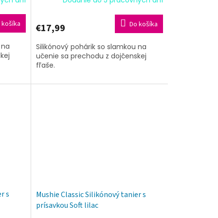
Dodanie do 5 pracovných dní
 košíka
Do košíka
€17,99
 na
Silikónový pohárik so slamkou na
kej
učenie sa prechodu z dojčenskej
fľaše.
r s
Mushie Classic Silikónový tanier s
prísavkou Soft lilac