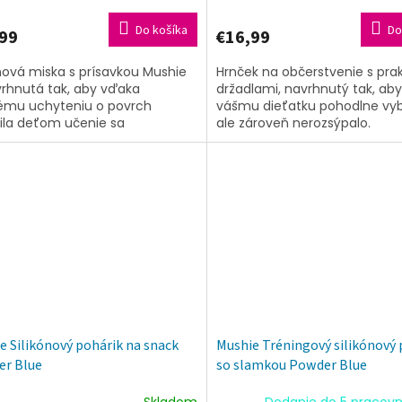
Do košíka
Do
99
€16,99
ónová miska s prísavkou Mushie
Hrnček na občerstvenie s pra
vrhnutá tak, aby vďaka
držadlami, navrhnutý tak, aby
ému uchyteniu o povrch
vášmu dieťatku pohodlne vyb
ila deťom učenie sa
ale zároveň nerozsýpalo.
tatného stolovania. Tento
cký doplnok z...
e Silikónový pohárik na snack
Mushie Tréningový silikónový 
r Blue
so slamkou Powder Blue
Skladom
Dodanie do 5 pracovn