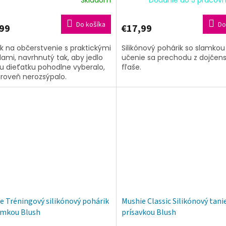
Do košíka
Do
99
€17,99
k na občerstvenie s praktickými
Silikónový pohárik so slamkou
lami, navrhnutý tak, aby jedlo
učenie sa prechodu z dojčens
 dieťatku pohodlne vyberalo,
fľaše.
ároveň nerozsýpalo.
e Tréningový silikónový pohárik
Mushie Classic Silikónový tanie
amkou Blush
prísavkou Blush