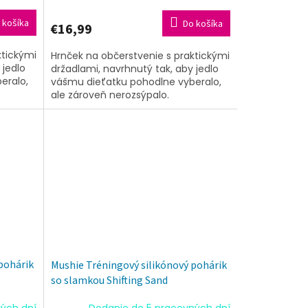
 košíka
Do košíka
€16,99
ktickými
Hrnček na občerstvenie s praktickými
 jedlo
držadlami, navrhnutý tak, aby jedlo
eralo,
vášmu dieťatku pohodlne vyberalo,
ale zároveň nerozsýpalo.
pohárik
Mushie Tréningový silikónový pohárik
so slamkou Shifting Sand
ých dní