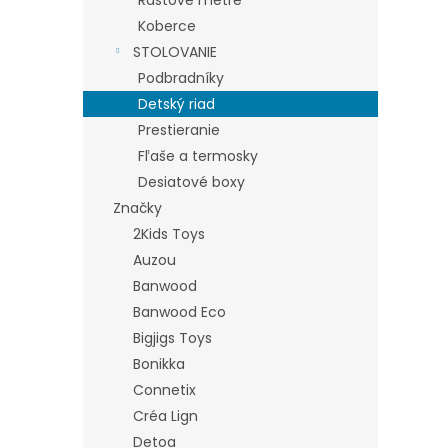
Koberce
STOLOVANIE
Podbradníky
Detský riad
Prestieranie
Fľaše a termosky
Desiatové boxy
Značky
2Kids Toys
Auzou
Banwood
Banwood Eco
Bigjigs Toys
Bonikka
Connetix
Créa Lign
Detoa