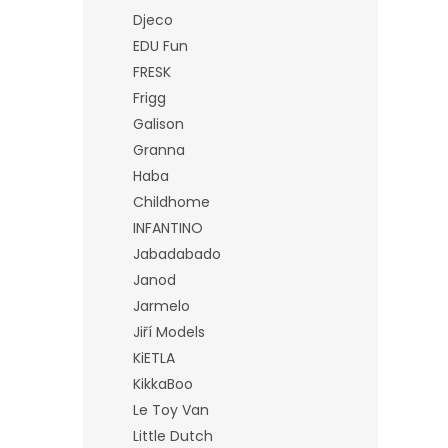
Djeco
EDU Fun
FRESK
Frigg
Galison
Granna
Haba
Childhome
INFANTINO
Jabadabado
Janod
Jarmelo
Jiří Models
KiETLA
KikkaBoo
Le Toy Van
Little Dutch