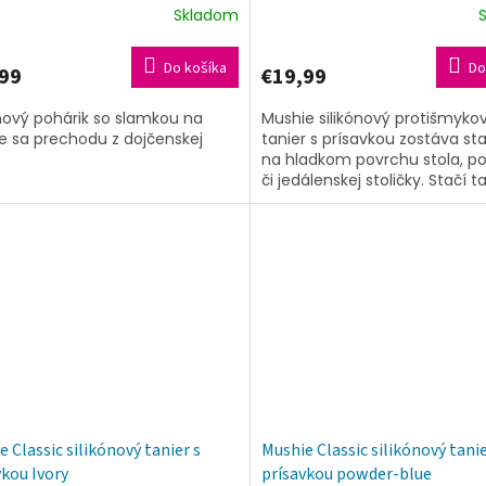
Skladom
Do košíka
Do
99
€19,99
ónový pohárik so slamkou na
Mushie silikónový protišmyko
e sa prechodu z dojčenskej
tanier s prísavkou zostáva sta
na hladkom povrchu stola, po
či jedálenskej stoličky. Stačí ta
pritlačiť, prísavka podtlakom...
 Classic silikónový tanier s
Mushie Classic silikónový tanie
vkou Ivory
prísavkou powder-blue