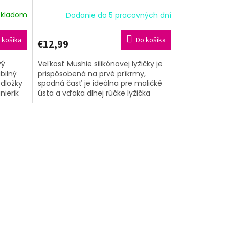
Skladom
Dodanie do 5 pracovných dní
 košíka
Do košíka
€12,99
vý
Veľkosť Mushie silikónovej lyžičky je
bilný
prispôsobená na prvé príkrmy,
dložky
spodná časť je ideálna pre maličké
nierik
ústa a vďaka dlhej rúčke lyžička
dosiahne aj na dno hlbších pohárov...