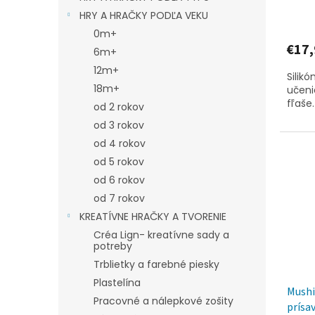
HRY A HRAČKY PODĽA VEKU
0m+
€17,
6m+
12m+
Silik
18m+
učeni
fľaše.
od 2 rokov
od 3 rokov
od 4 rokov
od 5 rokov
od 6 rokov
od 7 rokov
KREATÍVNE HRAČKY A TVORENIE
Créa Lign- kreatívne sady a
potreby
Trblietky a farebné piesky
Plastelína
Mushie
Pracovné a nálepkové zošity
prísa