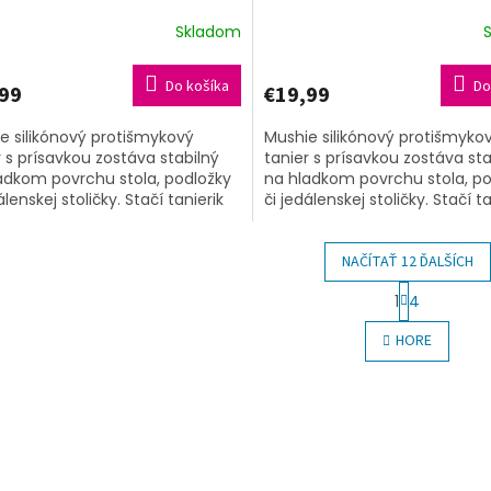
Skladom
Do košíka
Do
99
€19,99
e silikónový protišmykový
Mushie silikónový protišmyko
r s prísavkou zostáva stabilný
tanier s prísavkou zostáva sta
adkom povrchu stola, podložky
na hladkom povrchu stola, po
álenskej stoličky. Stačí tanierik
či jedálenskej stoličky. Stačí ta
čiť, prísavka podtlakom...
pritlačiť, prísavka podtlakom...
NAČÍTAŤ 12 ĎALŠÍCH
S
1
4
t
O
r
v
HORE
á
l
n
á
k
d
o
a
v
c
a
i
n
e
i