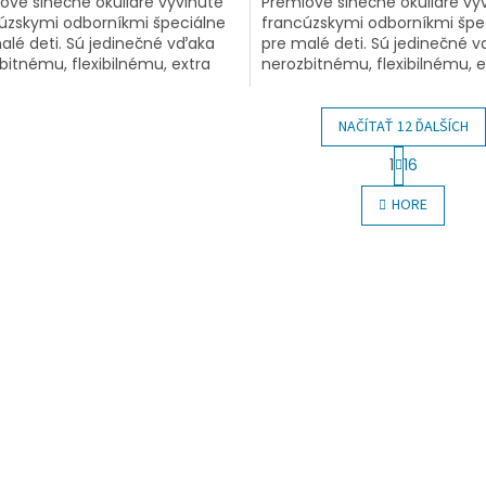
ové slnečné okuliare vyvinuté
Prémiové slnečné okuliare vy
úzskymi odborníkmi špeciálne
francúzskymi odborníkmi špe
alé deti. Sú jedinečné vďaka
pre malé deti. Sú jedinečné 
bitnému, flexibilnému, extra
nerozbitnému, flexibilnému, e
kému rámu, ktorý netlačí za
ľahučkému rámu, ktorý netlač
...
uškami...
NAČÍTAŤ 12 ĎALŠÍCH
S
1
16
t
O
r
v
HORE
á
l
n
á
k
d
o
a
v
c
a
i
n
e
i
e
p
r
v
k
y
v
ý