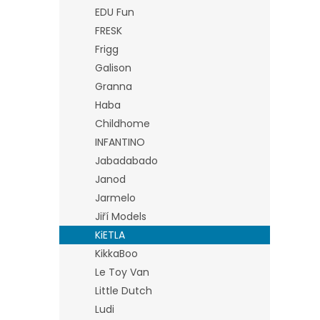
EDU Fun
FRESK
Frigg
Galison
Granna
Haba
Childhome
INFANTINO
Jabadabado
Janod
Jarmelo
Jiří Models
KiETLA
KikkaBoo
Le Toy Van
Little Dutch
Ludi