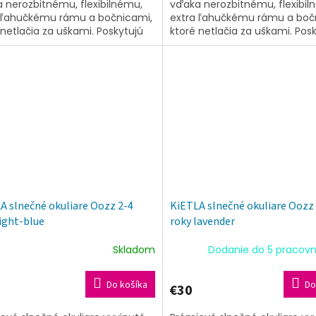
 nerozbitnému, flexibilnému,
vďaka nerozbitnému, flexibil
 ľahučkému rámu a bočnicami,
extra ľahučkému rámu a boč
 netlačia za uškami. Poskytujú
ktoré netlačia za uškami. Pos
jvyššiu ochranu UV filtrov spolu
tú najvyššiu ochranu UV filtro
s...
A slnečné okuliare Oozz 2-4
KiETLA slnečné okuliare Oozz
light-blue
roky lavender
Skladom
Dodanie do 5 pracovn
Do košíka
Do
€30