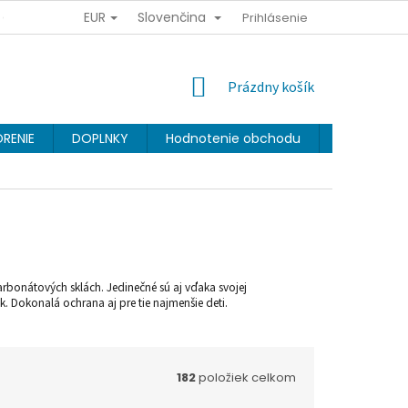
EUR
Slovenčina
Y OSOBNÝCH ÚDAJOV
OBCHODNÉ PODMIENKY
Prihlásenie
VERNOSTNÝ 
NÁKUPNÝ
Prázdny košík
KOŠÍK
RENIE
DOPLNKY
Hodnotenie obchodu
Značky
karbonátových sklách. Jedinečné sú aj vďaka svojej
. Dokonalá ochrana aj pre tie najmenšie deti.
182
položiek celkom