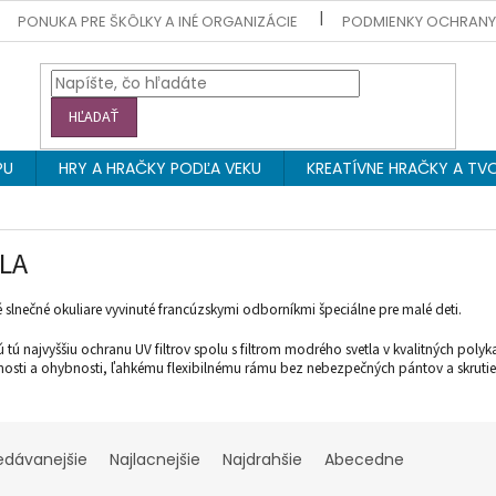
PONUKA PRE ŠKÔLKY A INÉ ORGANIZÁCIE
PODMIENKY OCHRAN
HĽADAŤ
PU
HRY A HRAČKY PODĽA VEKU
KREATÍVNE HRAČKY A TVO
LA
 slnečné okuliare vyvinuté francúzskymi odborníkmi špeciálne pre malé deti.
 tú najvyššiu ochranu UV filtrov spolu s filtrom modrého svetla v kvalitných poly
nosti a ohybnosti, ľahkému flexibilnému rámu bez nebezpečných pántov a skrutiek
edávanejšie
Najlacnejšie
Najdrahšie
Abecedne