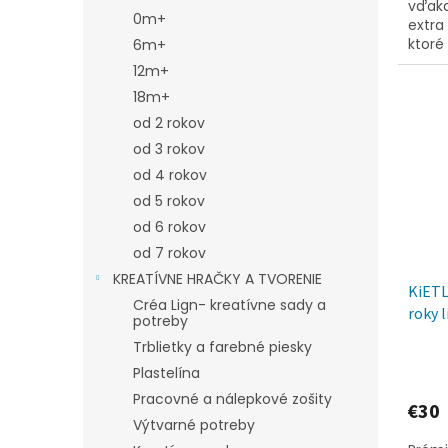
vďaka
0m+
extra
ktoré
6m+
tú na
12m+
s...
18m+
od 2 rokov
od 3 rokov
od 4 rokov
od 5 rokov
od 6 rokov
od 7 rokov
KREATÍVNE HRAČKY A TVORENIE
KiETL
Créa Lign- kreatívne sady a
roky 
potreby
Trblietky a farebné piesky
Plastelína
Pracovné a nálepkové zošity
€30
Výtvarné potreby