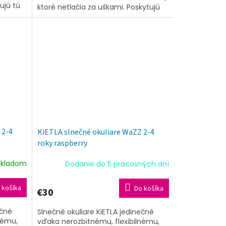
ujú tú
ktoré netlačia za uškami. Poskytujú
olu s...
tú najvyššiu ochranu UV filtrov spolu
s...
 2-4
KiETLA slnečné okuliare WaZZ 2-4
roky raspberry
Skladom
Dodanie do 5 pracovných dní
 košíka
Do košíka
€30
ečné
Slnečné okuliare KiETLA jedinečné
nému,
vďaka nerozbitnému, flexibilnému,