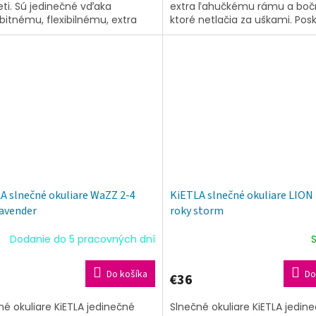
eti. Sú jedinečné vďaka
extra ľahučkému rámu a boč
bitnému, flexibilnému, extra
ktoré netlačia za uškami. Pos
kému rámu, ktorý netlačí za
tú najvyššiu ochranu UV filtro
ani na...
s...
A slnečné okuliare WaZZ 2-4
KiETLA slnečné okuliare LION 
lavender
roky storm
Dodanie do 5 pracovných dní
Do košíka
Do
€36
né okuliare KiETLA jedinečné
Slnečné okuliare KiETLA jedin