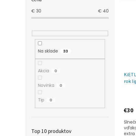
e
V
n
€
30
€
40
ý
i
p
e
i
p
s
r
p
o
r
d
Na sklade
33
o
u
d
k
u
t
Akcia
0
KiETL
k
o
rok l
t
v
Novinka
0
o
v
Tip
0
€30
Slneč
vďaka
Top 10 produktov
extra