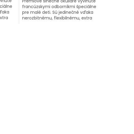
vinuté
Prémiové slnečné okuliare vyvinuté
ciálne
francúzskymi odborníkmi špeciálne
vďaka
pre malé deti. Sú jedinečné vďaka
xtra
nerozbitnému, flexibilnému, extra
í za
ľahučkému rámu, ktorý netlačí za
uškami...