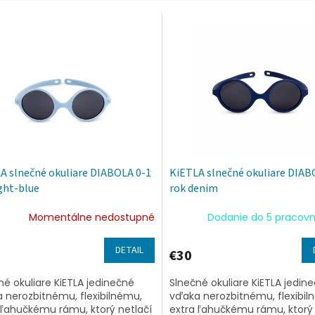
A slnečné okuliare DIABOLA 0-1
KiETLA slnečné okuliare DIAB
ight-blue
rok denim
Momentálne nedostupné
Dodanie do 5 pracovn
DETAIL
€30
né okuliare KiETLA jedinečné
Slnečné okuliare KiETLA jedin
 nerozbitnému, flexibilnému,
vďaka nerozbitnému, flexibil
 ľahučkému rámu, ktorý netlačí
extra ľahučkému rámu, ktorý 