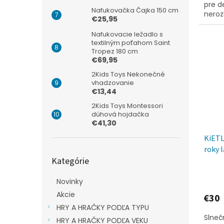
pre d
Nafukovačka Čajka 150 cm
neroz
€25,95
ľahuč
ušami 
Nafukovacie ležadlo s
textilným poťahom Saint
Tropez 180 cm
€69,95
2Kids Toys Nekonečné
vhadzovanie
€13,44
2Kids Toys Montessori
dúhová hojdačka
€41,30
KiETL
roky 
Preskočiť
Kategórie
kategórie
Novinky
Akcie
€30
HRY A HRAČKY PODĽA TYPU
Slneč
HRY A HRAČKY PODĽA VEKU