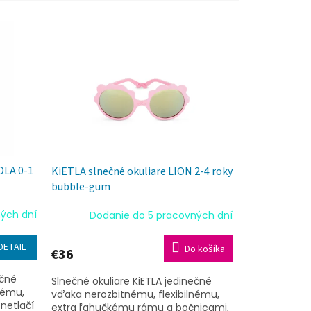
OLA 0-1
KiETLA slnečné okuliare LION 2-4 roky
bubble-gum
ých dní
Dodanie do 5 pracovných dní
DETAIL
Do košíka
€36
ečné
Slnečné okuliare KiETLA jedinečné
nému,
vďaka nerozbitnému, flexibilnému,
netlačí
extra ľahučkému rámu a bočnicami,