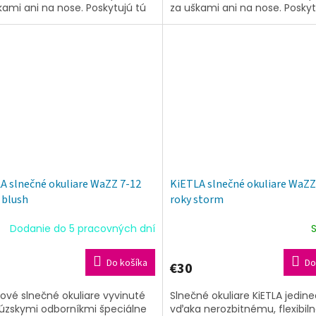
kami ani na nose. Poskytujú tú
za uškami ani na nose. Poskyt
šiu ochranu UV filtrov spolu s...
najvyššiu ochranu UV filtrov sp
A slnečné okuliare WaZZ 7-12
KiETLA slnečné okuliare WaZZ
 blush
roky storm
Dodanie do 5 pracovných dní
Do košíka
Do
€30
ové slnečné okuliare vyvinuté
Slnečné okuliare KiETLA jedin
úzskymi odborníkmi špeciálne
vďaka nerozbitnému, flexibil