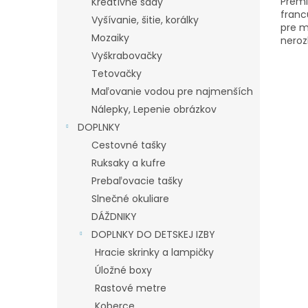
Prémi
Kreatívne sady
franc
Vyšívanie, šitie, korálky
pre m
Mozaiky
neroz
ľahuč
Vyškrabovačky
uškami
Tetovačky
Maľovanie vodou pre najmenších
Nálepky, Lepenie obrázkov
DOPLNKY
Cestovné tašky
Ruksaky a kufre
Prebaľovacie tašky
Slnečné okuliare
DÁŽDNIKY
DOPLNKY DO DETSKEJ IZBY
Hracie skrinky a lampičky
Úložné boxy
Rastové metre
Koberce