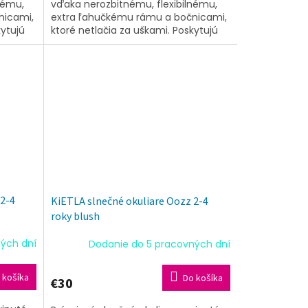
nému,
vďaka nerozbitnému, flexibilnému,
nicami,
extra ľahučkému rámu a bočnicami,
kytujú
ktoré netlačia za uškami. Poskytujú
v spolu
tú najvyššiu ochranu UV filtrov spolu
s...
 2-4
KiETLA slnečné okuliare Oozz 2-4
roky blush
ých dní
Dodanie do 5 pracovných dní
 košíka
Do košíka
€30