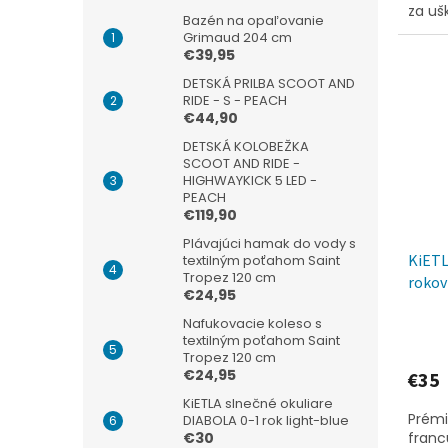
za uš
Bazén na opaľovanie
najvyš
Grimaud 204 cm
€39,95
DETSKÁ PRILBA SCOOT AND
RIDE - S - PEACH
€44,90
DETSKÁ KOLOBEŽKA
SCOOT AND RIDE -
HIGHWAYKICK 5 LED -
PEACH
€119,90
Plávajúci hamak do vody s
KiETL
textilným poťahom Saint
Tropez 120 cm
rokov
€24,95
Nafukovacie koleso s
textilným poťahom Saint
Tropez 120 cm
€24,95
€35
KiETLA slnečné okuliare
Prémi
DIABOLA 0-1 rok light-blue
€30
franc