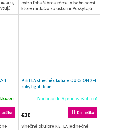
nicami,
extra ľahučkému rámu a bočnicami,
kytujú
ktoré netlačia za uškami. Poskytujú
v spolu
tú najvyššiu ochranu UV filtrov spolu
s...
2-4
KiETLA slnečné okuliare OURS’ON 2-4
roky light-blue
Skladom
Dodanie do 5 pracovných dní
 košíka
Do košíka
€36
ečné
Slnečné okuliare KiETLA jedinečné