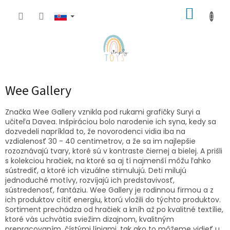
Prejsť
NÁKUP
na
obsah
KOŠÍK
Wee Gallery
Značka Wee Gallery vznikla pod rukami grafičky Suryi a
učiteľa Davea. Inšpiráciou bolo narodenie ich syna, kedy sa
dozvedeli napríklad to, že novorodenci vidia iba na
vzdialenosť 30 - 40 centimetrov, a že sa im najlepšie
rozoznávajú tvary, ktoré sú v kontraste čiernej a bielej. A prišli
s kolekciou hračiek, na ktoré sa aj tí najmenší môžu ľahko
sústrediť, a ktoré ich vizuálne stimulujú. Deti milujú
jednoduché motívy, rozvíjajú ich predstavivosť,
sústredenosť, fantáziu. Wee Gallery je rodinnou firmou a z
ich produktov cítiť energiu, ktorú vložili do týchto produktov.
Sortiment prechádza od hračiek a kníh až po kvalitné textílie,
ktoré vás uchvátia sviežim dizajnom, kvalitným
prepracovaním, čístými líniami, tak ako to môžeme vidieť u