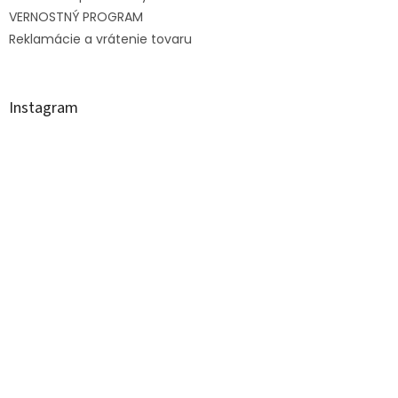
v
VERNOSTNÝ PROGRAM
k
Reklamácie a vrátenie tovaru
y
v
ý
p
Instagram
i
s
u