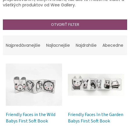
všetkých produktov od Wee Gallery.
OTVORIŤ FILTER
R
a
Najpredávanejšie
Najlacnejšie
Najdrahšie
Abecedne
d
e
V
n
ý
i
p
e
i
p
s
r
p
o
r
d
o
u
d
k
Friendly Faces in the Wild
Friendly Faces In the Garden
u
t
Babys First Soft Book
Babys First Soft Book
k
o