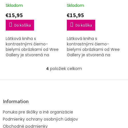
Skladom
Skladom
€15,95
€15,95
Do košíka
Do košíka
Látková kniha s
Látková kniha s
kontrastnými čierno-
kontrastnými čierno-
bielymi obrázkami od Wee
bielymi obrázkami od Wee
Gallery je stvorená na
Gallery je stvorená na
zoznámenie s knihou pre
zoznámenie s knihou pre
najmenšie bábätká.
najmenšie bábätká.
4
položiek celkom
O
Obsahuje obrázky
Obsahuje obrázky
v
zvieratiek: prasiatko,
zvieratiek: zajačik, srnka,...
l
Z
kuriatko,...
á
á
d
p
a
ä
Information
c
t
i
Ponuka pre škôlky a iné organizácie
i
e
e
Podmienky ochrany osobných údajov
p
r
Obchodné podmienky