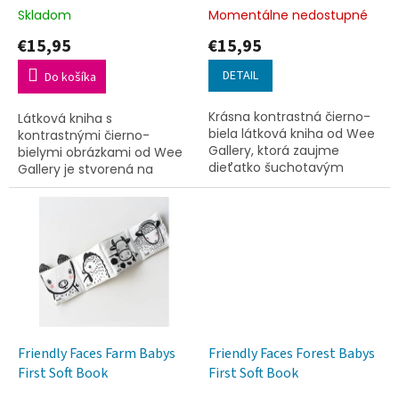
t
v
Skladom
Momentálne nedostupné
o
€15,95
€15,95
v
DETAIL
Do košíka
Krásna kontrastná čierno-
Látková kniha s
biela látková kniha od Wee
kontrastnými čierno-
Gallery, ktorá zaujme
bielymi obrázkami od Wee
dieťatko šuchotavým
Gallery je stvorená na
zvukom.
zoznámenie s knihou pre
najmenšie bábätká.
Friendly Faces Farm Babys
Friendly Faces Forest Babys
First Soft Book
First Soft Book