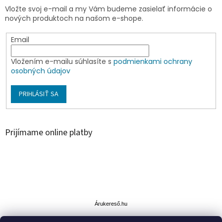
Vložte svoj e-mail a my Vám budeme zasielať informácie o
nových produktoch na našom e-shope.
Email
Vložením e-mailu súhlasíte s
podmienkami ochrany
osobných údajov
PRIHLÁSIŤ SA
Prijímame online platby
Á
r
u
Árukereső.hu
k