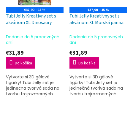
€37,90
–15 %
€37,90
–15 %
Tubi Jelly Kreatívny set s
Tubi Jelly Kreatívny set s
akváriom XL Dinosaury
akváriom XL Morská panna
Dodanie do 5 pracovných
Dodanie do 5 pracovných
dní
dní
€31,89
€31,89
Do košíka
Do košíka
Vytvorte si 3D gélové
Vytvorte si 3D gélové
figúrky! Tubi Jelly set je
figúrky! Tubi Jelly set je
jedinečná tvorivá sada na
jedinečná tvorivá sada na
tvorbu trojrozmerných
tvorbu trojrozmerných
figúrok.
figúrok.