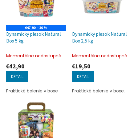
i
p
s
r
p
o
r
d
o
u
€47,90
–10 %
d
k
Dynamický piesok Natural
Dynamický piesok Natural
u
t
Box 5 kg
Box 2,5 kg
k
o
t
v
Momentálne nedostupné
Momentálne nedostupné
o
€42,90
€19,50
v
DETAIL
DETAIL
Praktické balenie v boxe
Praktické balenie v boxe.