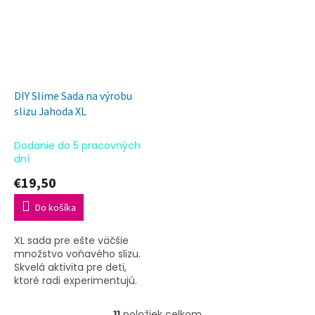
DIY Slime Sada na výrobu
slizu Jahoda XL
Dodanie do 5 pracovných
dní
€19,50
Do košíka
XL sada pre ešte väčšie
množstvo voňavého slizu.
Skvelá aktivita pre deti,
ktoré radi experimentujú.
11
položiek celkom