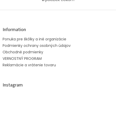
O
v
l
Z
á
á
d
p
a
ä
Information
c
t
i
Ponuka pre škôlky a iné organizácie
i
e
e
Podmienky ochrany osobných údajov
p
r
Obchodné podmienky
v
VERNOSTNÝ PROGRAM
k
Reklamácie a vrátenie tovaru
y
v
ý
p
Instagram
i
s
u