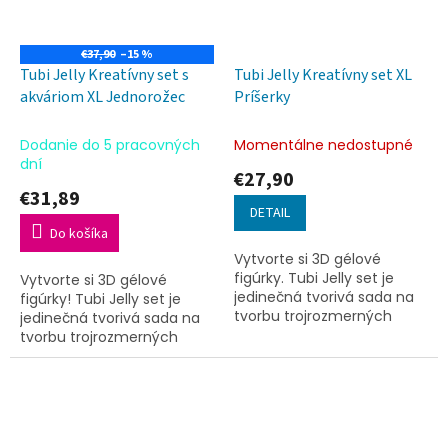
€37,90
–15 %
Tubi Jelly Kreatívny set s
Tubi Jelly Kreatívny set XL
akváriom XL Jednorožec
Príšerky
Dodanie do 5 pracovných
Momentálne nedostupné
dní
€27,90
€31,89
DETAIL
Do košíka
Vytvorte si 3D gélové
figúrky. Tubi Jelly set je
Vytvorte si 3D gélové
jedinečná tvorivá sada na
figúrky! Tubi Jelly set je
tvorbu trojrozmerných
jedinečná tvorivá sada na
figúrok.
tvorbu trojrozmerných
figúrok.