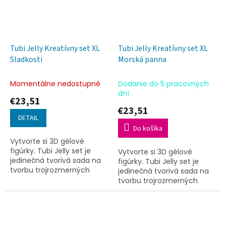
Tubi Jelly Kreatívny set XL
Tubi Jelly Kreatívny set XL
Sladkosti
Morská panna
Momentálne nedostupné
Dodanie do 5 pracovných
dní
€23,51
€23,51
DETAIL
Do košíka
Vytvorte si 3D gélové
figúrky. Tubi Jelly set je
Vytvorte si 3D gélové
jedinečná tvorivá sada na
figúrky. Tubi Jelly set je
tvorbu trojrozmerných
jedinečná tvorivá sada na
figúrok.
tvorbu trojrozmerných
figúrok.