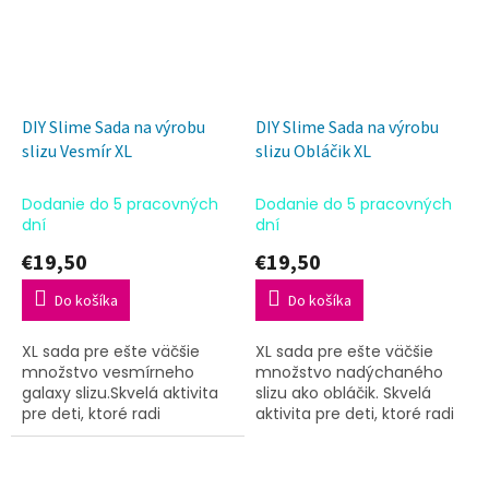
DIY Slime Sada na výrobu
DIY Slime Sada na výrobu
slizu Vesmír XL
slizu Obláčik XL
Dodanie do 5 pracovných
Dodanie do 5 pracovných
dní
dní
€19,50
€19,50
Do košíka
Do košíka
XL sada pre ešte väčšie
XL sada pre ešte väčšie
množstvo vesmírneho
množstvo nadýchaného
galaxy slizu.Skvelá aktivita
slizu ako obláčik. Skvelá
pre deti, ktoré radi
aktivita pre deti, ktoré radi
experimentujú.
experimentujú.