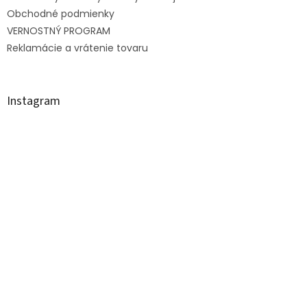
k
y
Obchodné podmienky
v
VERNOSTNÝ PROGRAM
ý
Reklamácie a vrátenie tovaru
p
i
s
u
Instagram