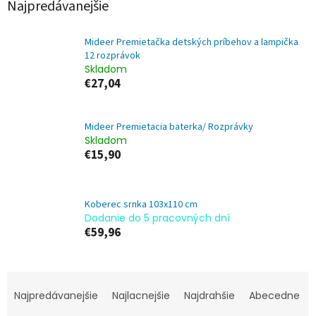
Najpredávanejšie
Mideer Premietačka detských príbehov a lampička
12 rozprávok
Skladom
€27,04
Mideer Premietacia baterka/ Rozprávky
Skladom
€15,90
Koberec srnka 103x110 cm
Dodanie do 5 pracovných dní
€59,96
R
a
Najpredávanejšie
Najlacnejšie
Najdrahšie
Abecedne
d