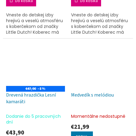
Do košíka
Do košíka
Vneste do detskej izby
Vneste do detskej izby
hrejivú a veselú atmosféru
hrejivú a veselú atmosféru
s koberčekom od značky
s koberčekom od značky
Little Dutch! Koberec má
Little Dutch! Koberec má
béžový podklad zdobený
béžový podklad zdobený
hravými bodkami v ružovej,
hravými bodkami v modrej,
modrej a okrovo žltej
zelenej a okrovo žltej
farbe....
farbe....
€47,90
–8 %
Drevená hrazdička Lesní
Medvedík s melódiou
kamaráti
Dodanie do 5 pracovných
Momentálne nedostupné
dní
€21,99
€43,90