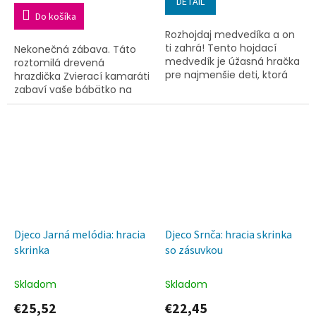
DETAIL
Do košíka
Rozhojdaj medvedíka a on
ti zahrá! Tento hojdací
Nekonečná zábava. Táto
medvedík je úžasná hračka
roztomilá drevená
pre najmenšie deti, ktorá
hrazdička Zvierací kamaráti
im poskytne skvelú
zabaví vaše bábätko na
podívanú.
dlhý čas.
Djeco Jarná melódia: hracia
Djeco Srnča: hracia skrinka
skrinka
so zásuvkou
Skladom
Skladom
€25,52
€22,45