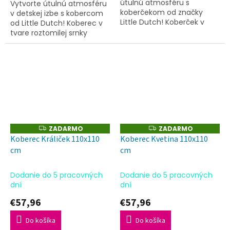
útulnú atmosféru s
Vytvorte útulnú atmosféru
koberčekom od značky
v detskej izbe s kobercom
Little Dutch! Koberček v
od Little Dutch! Koberec v
tvare traktora má jemný
tvare roztomilej srnky
béžový podklad a motív
vnesie do izby svojím
zeleno-hnedého traktora.
hravým dizajnom príjemnú
Jeho hravý...
a útulnú náladu a vaše
dieťa...
ZADARMO
ZADARMO
Z
Z
A
A
Koberec Králiček 110x110
Koberec Kvetina 110x110
D
D
cm
cm
A
A
R
R
M
M
O
O
Dodanie do 5 pracovných
Dodanie do 5 pracovných
dní
dní
€57,96
€57,96
Do košíka
Do košíka