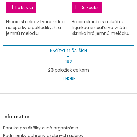
Do košíka
Do košíka
Hracia skrinka v tvare srdca
Hracia skrinka s milučkou
na šperky a pokladíky, hrá
figúrkou srnčaťa vo vnútri.
jemnú melódiu.
Skrinka hrá jemnú melódiu.
NAČÍTAŤ 11 ĎALŠÍCH
S
1
2
t
O
r
23
položiek celkom
v
á
l
HORE
n
á
k
o
d
v
Z
a
a
c
á
n
i
p
i
e
ä
e
Information
p
t
r
Ponuka pre škôlky a iné organizácie
i
v
e
Podmienky ochrany osobných údajov