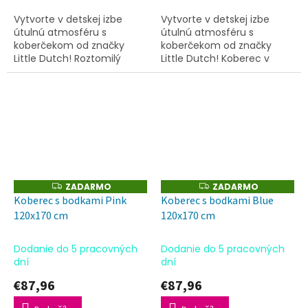
Vytvorte v detskej izbe
Vytvorte v detskej izbe
útulnú atmosféru s
útulnú atmosféru s
koberčekom od značky
koberčekom od značky
Little Dutch! Roztomilý
Little Dutch! Koberec v
koberček v tvare zajačika
tvare kvety má jemný
má neutrálny béžový
béžový okraj s ružovými
odtieň a detail v podobe
lístkami a okrovo žltým
včielky na...
stredom.Jeho nežný...
ZADARMO
ZADARMO
Z
Z
A
A
Koberec s bodkami Pink
Koberec s bodkami Blue
D
D
120x170 cm
120x170 cm
A
A
R
R
M
M
O
O
Dodanie do 5 pracovných
Dodanie do 5 pracovných
dní
dní
€87,96
€87,96