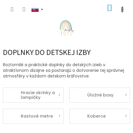
Prejsť
NÁKUP
na
obsah
KOŠÍK
DOPLNKY DO DETSKEJ IZBY
Roztomilé a praktické doplnky do detských izieb v
atraktívnom dizajne sa postarajú o dotvorenie tej správnej
atmosféry v každom detskom kráľovstve.
Hracie skrinky a
Úložné boxy
lampičky
Rastové metre
Koberce