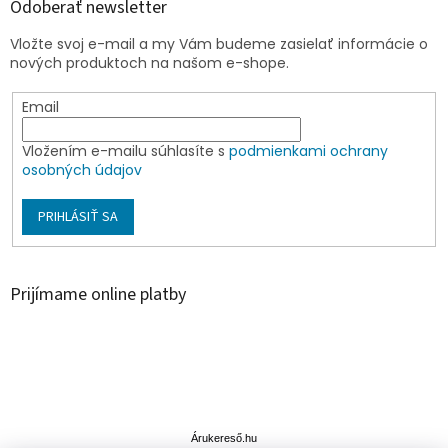
Odoberať newsletter
Vložte svoj e-mail a my Vám budeme zasielať informácie o
nových produktoch na našom e-shope.
Email
Vložením e-mailu súhlasíte s
podmienkami ochrany
osobných údajov
PRIHLÁSIŤ SA
Prijímame online platby
Á
r
u
Árukereső.hu