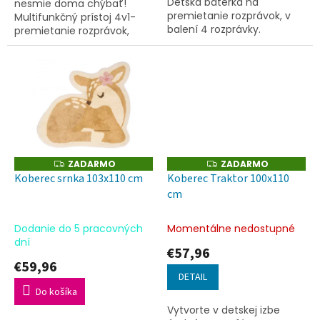
Detská baterka na
nesmie doma chýbať!
hviezdičiek.
premietanie rozprávok, v
Multifunkčný prístoj 4v1-
balení 4 rozprávky.
premietanie rozprávok,
prenosné svetlo, nočné
svetlo a projektor nočnej
oblohy. Vďaka
vymeniteľným kotúčom...
ZADARMO
ZADARMO
Z
Z
A
A
Koberec srnka 103x110 cm
Koberec Traktor 100x110
D
D
cm
A
A
R
R
M
M
O
O
Dodanie do 5 pracovných
Momentálne nedostupné
dní
€57,96
€59,96
DETAIL
Do košíka
Vytvorte v detskej izbe