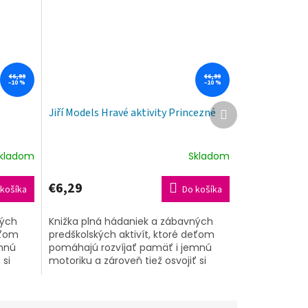
€6,99
€6,99
–10 %
–10 %
Ďalší
Jiří Models Hravé aktivity Princezné
produkt
kladom
Skladom
€6,29
košíka
Do košíka
ných
Knižka plná hádaniek a zábavných
eťom
predškolských aktivít, ktoré deťom
emnú
pomáhajú rozvíjať pamäť i jemnú
 si
motoriku a zároveň tiež osvojiť si
ulom
logické uvažovanie. Celým titulom
ich...