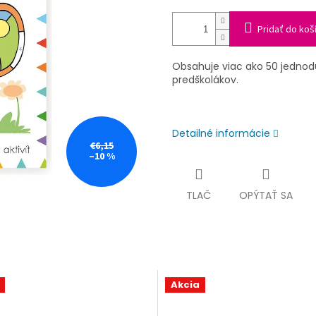
Pridať do koš
Obsahuje viac ako 50 jednodu
predškolákov.
Detailné informácie
€6,15
–10 %
TLAČ
OPÝTAŤ SA
Akcia