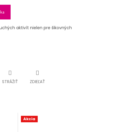
íka
chých aktivít nielen pre šikovných
STRÁŽIŤ
ZDIEĽAŤ
Akcia