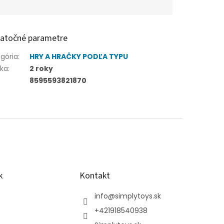
atočné parametre
gória
:
HRY A HRAČKY PODĽA TYPU
uka
:
2 roky
8595593821870
k
Kontakt
info
@
simplytoys.sk
+421918540938