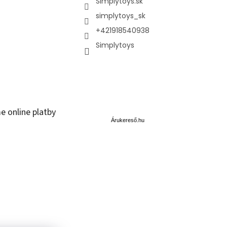
Simplytoys.sk
simplytoys_sk
+421918540938
Simplytoys
Á
e online platby
r
u
Árukereső.hu
k
e
r
e
s
ő