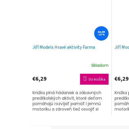
€6,99
–10 %
Jiří Models Hravé aktivity Farma
Jiří Mo
Skladom
€6,29
€6,29
Do košíka
Knižka plná hádaniek a zábavných
Knižka
predškolských aktivít, ktoré deťom
predško
pomáhajú rozvíjať pamäť i jemnú
pomáha
motoriku a zároveň tiež osvojiť si
motorik
logické uvažovanie. Celým titulom
logick
ich...
ich...