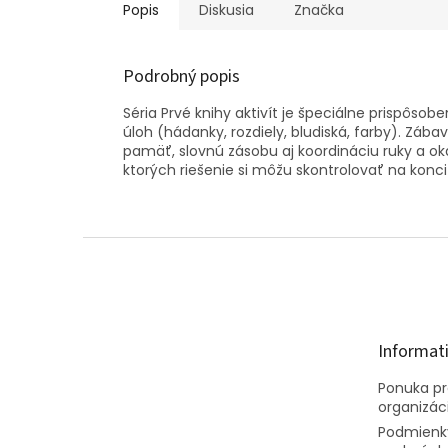
Popis
Diskusia
Značka
Podrobný popis
Séria Prvé knihy aktivít je špeciálne prispô
úloh (hádanky, rozdiely, bludiská, farby). Zá
pamäť, slovnú zásobu aj koordináciu ruky a oka
ktorých riešenie si môžu skontrolovať na konci
Z
á
p
ä
t
Informat
i
e
Ponuka pre
organizác
Podmienk