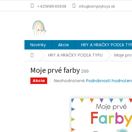
Prejsť
+421918540938
info@simplytoys.sk
na
obsah
Novinky
Akcie
HRY A HRAČKY PODĽA TY
Domov
HRY A HRAČKY PODĽA TYPU
Moje prv
Moje prvé farby
299
Priemerné
Neohodnotené
Podrobnosti hodnoten
Akcia
hodnotenie
produktu
je
0,0
z
5
hviezdičiek.