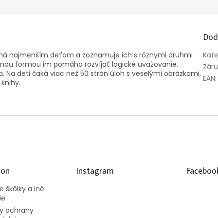
Dod
sobená najmenším deťom a zoznamuje ich s rôznymi druhmi
Kate
bavnou formou im pomáha rozvíjať logické uvažovanie,
Zár
. Na deti čaká viac než 50 strán úloh s veselými obrázkami,
EAN
:
 knihy.
ion
Instagram
Faceboo
 škôlky a iné
ie
y ochrany