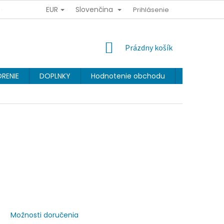
EUR
Slovenčina
Y OSOBNÝCH ÚDAJOV
OBCHODNÉ PODMIENKY
Prihlásenie
VERNOSTNÝ 
NÁKUPNÝ
Prázdny košík
KOŠÍK
RENIE
DOPLNKY
Hodnotenie obchodu
Značky
Možnosti doručenia