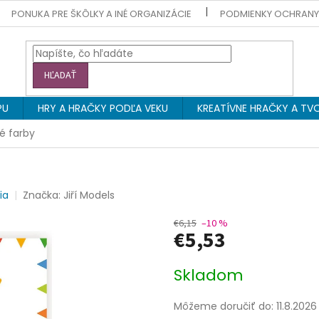
PONUKA PRE ŠKÔLKY A INÉ ORGANIZÁCIE
PODMIENKY OCHRAN
HĽADAŤ
PU
HRY A HRAČKY PODĽA VEKU
KREATÍVNE HRAČKY A TVO
é farby
ia
Značka:
Jiří Models
€6,15
–10 %
€5,53
Jednotková
Skladom
cena:
Môžeme doručiť do:
11.8.2026