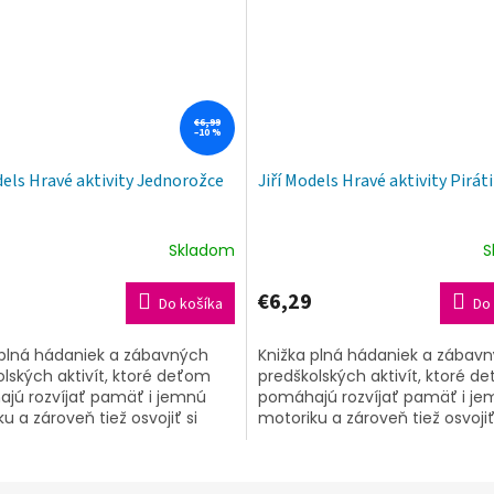
€6,99
–10 %
dels Hravé aktivity Jednorožce
Jiří Models Hravé aktivity Piráti
Skladom
S
€6,29
Do košíka
Do 
 plná hádaniek a zábavných
Knižka plná hádaniek a zábav
lských aktivít, ktoré deťom
predškolských aktivít, ktoré d
jú rozvíjať pamäť i jemnú
pomáhajú rozvíjať pamäť i j
u a zároveň tiež osvojiť si
motoriku a zároveň tiež osvojiť
é uvažovanie. Celým titulom
logické uvažovanie. Celým tit
ich...