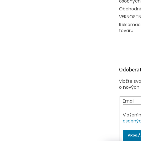
osobných
Obchodné
VERNOST
Reklamáci
tovaru
Odoberať
Vložte sv
o nových
Email
Vložení
osobnýc
PRIHLÁ