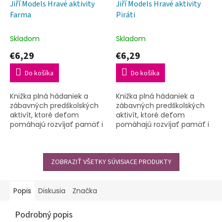
Jiří Models Hravé aktivity
Jiří Models Hravé aktivity
Farma
Piráti
Skladom
Skladom
€6,29
€6,29
Do košíka
Do košíka
Knižka plná hádaniek a
Knižka plná hádaniek a
zábavných predškolských
zábavných predškolských
aktivít, ktoré deťom
aktivít, ktoré deťom
pomáhajú rozvíjať pamäť i
pomáhajú rozvíjať pamäť i
jemnú motoriku a zároveň
jemnú motoriku a zároveň
tiež osvojiť si logické
tiež osvojiť si logické
uvažovanie. Celým titulom
uvažovanie. Celým titulom
ich...
ZOBRAZIŤ VŠETKY SÚVISIACE PRODUKTY
ich...
Popis
Diskusia
Značka
Podrobný popis