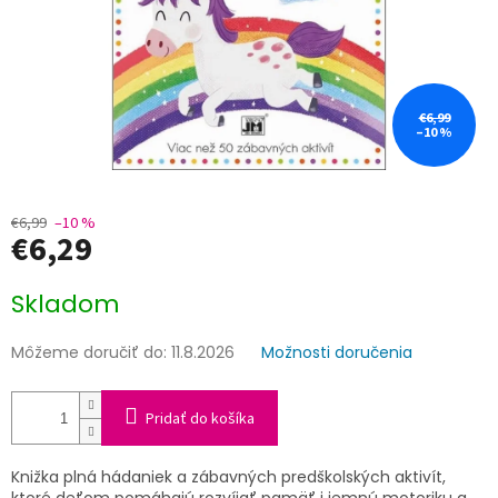
€6,99
–10 %
€6,99
–10 %
€6,29
Jednotková
Skladom
cena:
Môžeme doručiť do:
11.8.2026
Možnosti doručenia
Pridať do košíka
Knižka plná hádaniek a zábavných predškolských aktivít,