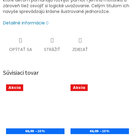
ktoré deťom pomáhajú rozvíjať pamäť i jemnú motoriku a
zároveň tiež osvojiť si logické uvažovanie. Celým titulom ich
navyše sprevádzajú krásne ilustrované jednorožce.
Detailné informácie
OPÝTAŤ SA
STRÁŽIŤ
ZDIEĽAŤ
Súvisiaci tovar
Akcia
Akcia
€6,99
–10 %
€6,99
–10 %