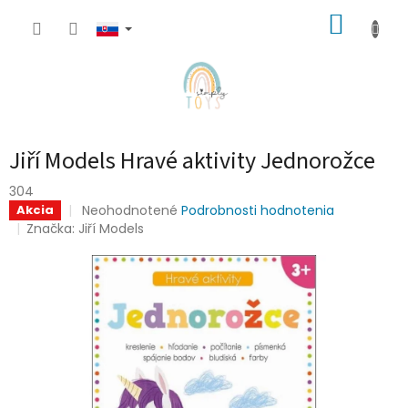
Prejsť
NÁKUP
na
obsah
KOŠÍK
Jiří Models Hravé aktivity Jednorožce
304
Priemerné
Neohodnotené
Podrobnosti hodnotenia
Akcia
hodnotenie
Značka:
Jiří Models
produktu
je
0,0
z
5
hviezdičiek.