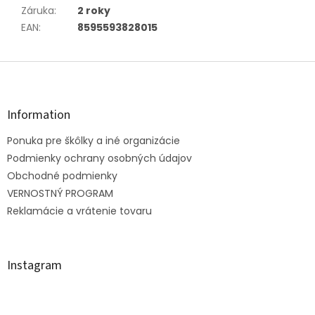
Záruka
:
2 roky
EAN
:
8595593828015
Z
á
p
ä
Information
t
Ponuka pre škôlky a iné organizácie
i
e
Podmienky ochrany osobných údajov
Obchodné podmienky
VERNOSTNÝ PROGRAM
Reklamácie a vrátenie tovaru
Instagram