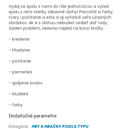
Vydaj sa spolu s nami do ríše jednorožcov a vyrieš
spolu s nimi všetky zábavné úlohy! Precvičíš si farby,
tvary i počítanie a ešte si aj vyfarbíš veľa úžasných
obrázkov. Ak si s úlohou nebudeš vedieť dať rady,
žiaden problém, riešenia nájdeš na konci knižky.
- kreslenie
- hľadanie
- počítanie
- písmenká
- spájanie bodov
- bludiská
- farby
Dodatočné parametre
Kategória
:
HRY A HRAČKY PODĽA TYPU