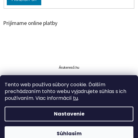
Prijímame online platby
Á
r
u
Árukereső.hu
k
e
Tento web používa súbory cookie. Ďalším
r
prechádzaním tohto webu vyjadrujete súhlas s ich
e
s
používaním. Viac informácií
tu
.
ő
Nastavenie
Vytvoril Shoptet
ZĽAVA až -35% na vybrané produkty.Doprava cez Packetu
Súhlasím
Copyright 2026
Simplytoys
. Všetky práva vyhradené.
Z-point ZDARMA nad 49€.