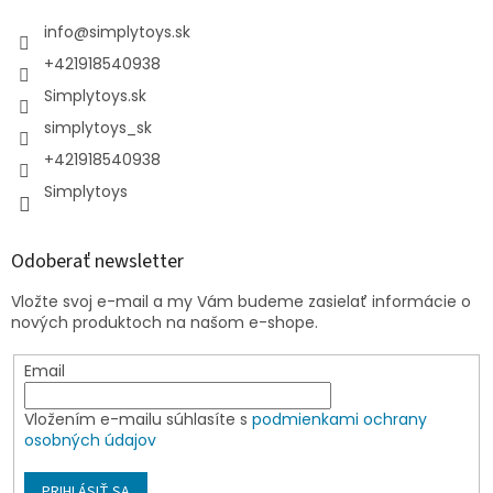
info
@
simplytoys.sk
+421918540938
Simplytoys.sk
simplytoys_sk
+421918540938
Simplytoys
Odoberať newsletter
Vložte svoj e-mail a my Vám budeme zasielať informácie o
nových produktoch na našom e-shope.
Email
Vložením e-mailu súhlasíte s
podmienkami ochrany
osobných údajov
PRIHLÁSIŤ SA