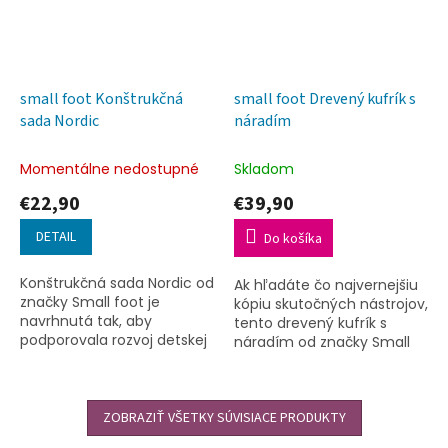
small foot Konštrukčná
small foot Drevený kufrík s
sada Nordic
náradím
Momentálne nedostupné
Skladom
€22,90
€39,90
DETAIL
Do košíka
Konštrukčná sada Nordic od
Ak hľadáte čo najvernejšiu
značky Small foot je
kópiu skutočných nástrojov,
navrhnutá tak, aby
tento drevený kufrík s
podporovala rozvoj detskej
náradím od značky Small
kreativity a jemnej
foot je pre vás tou
motoriky. S touto drevenou
správnou voľbou. Žiadne
stavebnicou si deti môžu...
zbytočné farby či obrázky,
ZOBRAZIŤ VŠETKY SÚVISIACE PRODUKTY
len...