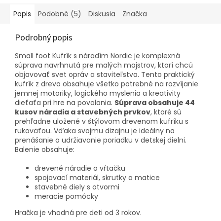
Popis
Podobné (5)
Diskusia
Značka
Podrobný popis
Small foot Kufrík s náradím Nordic je komplexná
súprava navrhnutá pre malých majstrov, ktorí chcú
objavovať svet opráv a staviteľstva. Tento praktický
kufrík z dreva obsahuje všetko potrebné na rozvíjanie
jemnej motoriky, logického myslenia a kreativity
dieťaťa pri hre na povolania.
Súprava obsahuje 44
kusov náradia a stavebných prvkov
, ktoré sú
prehľadne uložené v štýlovom drevenom kufríku s
rukoväťou. Vďaka svojmu dizajnu je ideálny na
prenášanie a udržiavanie poriadku v detskej dielni.
Balenie obsahuje:
drevené náradie a vŕtačku
spojovací materiál, skrutky a matice
stavebné diely s otvormi
meracie pomôcky
Hračka je vhodná pre deti od 3 rokov.