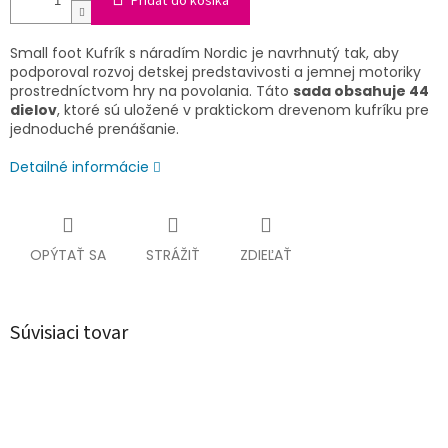
Pridať do košíka
Small foot Kufrík s náradím Nordic je navrhnutý tak, aby
podporoval rozvoj detskej predstavivosti a jemnej motoriky
prostredníctvom hry na povolania. Táto
sada obsahuje 44
dielov
, ktoré sú uložené v praktickom drevenom kufríku pre
jednoduché prenášanie.
Detailné informácie
OPÝTAŤ SA
STRÁŽIŤ
ZDIEĽAŤ
Súvisiaci tovar