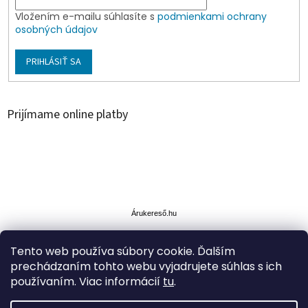
Vložením e-mailu súhlasíte s
podmienkami ochrany
osobných údajov
PRIHLÁSIŤ SA
Prijímame online platby
Á
r
u
Árukereső.hu
k
e
Tento web používa súbory cookie. Ďalším
r
prechádzaním tohto webu vyjadrujete súhlas s ich
e
s
používaním. Viac informácií
tu
.
ő