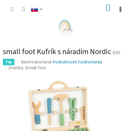
Prejsť
NÁKUP
na
obsah
KOŠÍK
small foot Kufrík s náradím Nordic
620
Priemerné
Neohodnotené
Podrobnosti hodnotenia
Tip
hodnotenie
Značka:
Small foot
produktu
je
0,0
z
5
hviezdičiek.