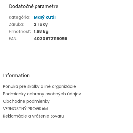
Dodatočné parametre
Kategória
:
Malý kutil
Záruka
:
2 roky
Hmotnosť
:
1.58 kg
EAN
:
4020972115058
Z
á
p
ä
Information
t
Ponuka pre škôlky a iné organizácie
i
e
Podmienky ochrany osobných údajov
Obchodné podmienky
VERNOSTNÝ PROGRAM
Reklamácie a vrátenie tovaru