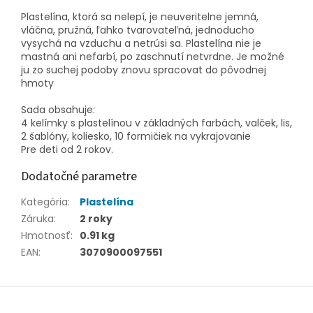
Plastelína, ktorá sa nelepí, je neuveritelne jemná,
vláčna, pružná, ľahko tvarovateľná, jednoducho
vysychá na vzduchu a netrúsi sa. Plastelína nie je
mastná ani nefarbí, po zaschnutí netvrdne. Je možné
ju zo suchej podoby znovu spracovat do pôvodnej
hmoty
Sada obsahuje:
4 kelímky s plastelínou v základných farbách, valček, lis,
2 šablóny, koliesko, 10 formičiek na vykrajovanie
Pre deti od 2 rokov.
Dodatočné parametre
Kategória
:
Plastelína
Záruka
:
2 roky
Hmotnosť
:
0.91 kg
EAN
:
3070900097551
Z
á