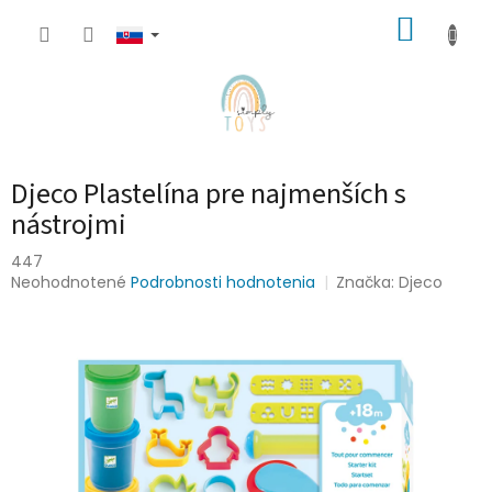
Prejsť
NÁKUP
na
obsah
KOŠÍK
Djeco Plastelína pre najmenších s
nástrojmi
447
Priemerné
Neohodnotené
Podrobnosti hodnotenia
Značka:
Djeco
hodnotenie
produktu
je
0,0
z
5
hviezdičiek.