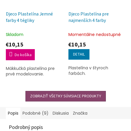
Djeco Plastelína Jemné
Djeco Plastelína pre
farby 4 tégliky
najmenších 4 farby
Skladom
Momentálne nedostupné
€10,15
€10,15
DETAIL
Do košíka
Plastelína v štyroch
Mäkkučká plastelína pre
farbách.
prvé modelovanie.
ZOBRAZIŤ VŠETKY SÚVISIACE PRODUKTY
Popis
Podobné (9)
Diskusia
Značka
Podrobný popis