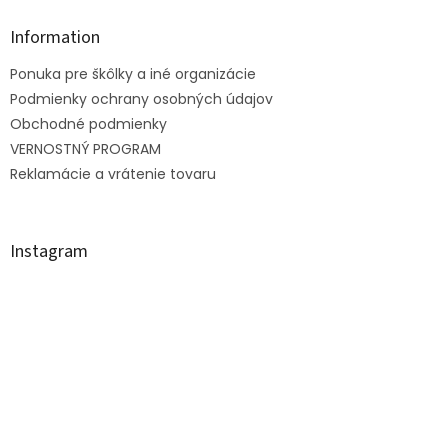
p
ä
Information
t
Ponuka pre škôlky a iné organizácie
i
e
Podmienky ochrany osobných údajov
Obchodné podmienky
VERNOSTNÝ PROGRAM
Reklamácie a vrátenie tovaru
Instagram