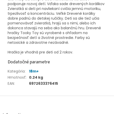
podporuje rozvoj detí. Vďaka sade drevených korálikov
Zvieratká si deti pri navliekaní cvičia jemnú motoriku,
trpezlivosť a koncentráciu. Veľké Drevené korálky
dobre padnú do detskej ručičky. Deti sa ale tiež učia
pomenovávať zvieratká, hrajú sa s nimi, alebo ich
dokonca stavajú na seba ako balančnú hru. Drevené
hračky Tooky Toy sú vyrobené s ohľadom na
bezpečnosť detí a životné prostredie. Farby sú
netoxické a zdravotne nezávadné.
Hračka je vhodná pre deti od 2 rokov.
Dodatočné parametre
Kategória
:
18m+
Hmotnosť
:
0.24 kg
EAN
:
6972633376415
Z
á
p