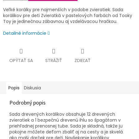
Veľké korálky pre najmenších v podobe zvieratiek. Sada
korálikov pre deti Zvieratká v pastelových farbách od Tooky
Toy je jedinečnou zábavnou aj vzdelávacou hračkou.
Detailné informácie
OPÝTAŤ SA
STRÁŽIŤ
ZDIEĽAŤ
Popis
Diskusia
Podrobný popis
Sada drevených korálikov obsahuje 12 drevených
zvieratiek a 1 bezpečnú drevenú ihlu so špagátom v
priehľadnej prenosnej tube. Sada je skladná, takže ju
pokojne môžete deťom zbaliť aj na cesty a je skvelá
ako malý darček pre deti. Navliekanie korálikov