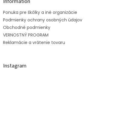
ä
Information
t
Ponuka pre škôlky a iné organizácie
i
e
Podmienky ochrany osobných údajov
Obchodné podmienky
VERNOSTNÝ PROGRAM
Reklamácie a vrátenie tovaru
Instagram