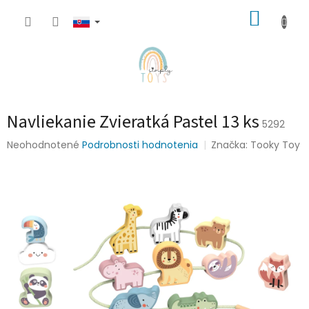
Prejsť
NÁKUP
na
obsah
KOŠÍK
Navliekanie Zvieratká Pastel 13 ks
5292
Priemerné
Neohodnotené
Podrobnosti hodnotenia
Značka:
Tooky Toy
hodnotenie
produktu
je
0,0
z
5
hviezdičiek.