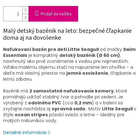
Pridať do košíka
Malý detský bazénik na leto: bezpečné čľapkanie
doma aj na dovolenke
Nafukovací bazén pre deti Little Seagull
od značky
Swim
Essentials
je kompaktný
detský bazénik (Ø 60 cm)
,
navrhnutý ako prvé zoznámenie s vodou pre najmenších.
Vďaka malému objemu stačí na napustenie len chvíľka – a
dieťa má vlastný priestor na
jemné osvieženie
, čľapkanie a
letnú zábavu.
Bazénik má
2 samostatné nafukovacie komory
, ktoré
pomáhajú udržať stabilný tvar a pohodlie pri sedení. Je
vyrobený z
odolného PVC
(cca
0,2 mm
) a v balení sa
zvyčajne nachádza aj
opravná sada
. Motív
Little Seagull
v
štýle
ocean stripes
pôsobí sviežo a letne – ideálny pre
malých milovníkov vody.
Detailné informácie