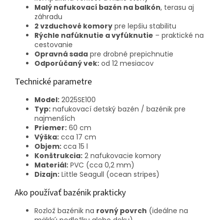
Malý nafukovací bazén na balkón
, terasu aj
záhradu
2 vzduchové komory
pre lepšiu stabilitu
Rýchle nafúknutie a vyfúknutie
– praktické na
cestovanie
Opravná sada
pre drobné prepichnutie
Odporúčaný vek:
od 12 mesiacov
Technické parametre
Model:
2025SE100
Typ:
nafukovací detský bazén / bazénik pre
najmenších
Priemer:
60 cm
Výška:
cca 17 cm
Objem:
cca 15 l
Konštrukcia:
2 nafukovacie komory
Materiál:
PVC (cca 0,2 mm)
Dizajn:
Little Seagull (ocean stripes)
Ako používať bazénik prakticky
Rozlož bazénik na
rovný povrch
(ideálne na