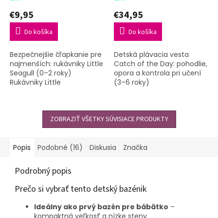
€9,95
€34,95
Do košíka
Do košíka
Bezpečnejšie čľapkanie pre
Detská plávacia vesta
najmenších: rukávniky Little
Catch of the Day: pohodlie,
Seagull (0–2 roky)
opora a kontrola pri učení
Rukávniky Little
(3–6 roky)
Seagull od Swim
Essentials sú nafukovacie
plavecké rukávniky pre
deti...
ZOBRAZIŤ VŠETKY SÚVISIACE PRODUKTY
Popis
Podobné (16)
Diskusia
Značka
Podrobný popis
Prečo si vybrať tento detský bazénik
Ideálny ako prvý bazén pre bábätko
–
kompaktná veľkosť a nízke steny