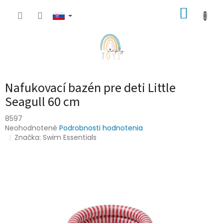
Prejsť
NÁKUP
na
obsah
KOŠÍK
Nafukovací bazén pre deti Little
Seagull 60 cm
8597
Priemerné
Neohodnotené
Podrobnosti hodnotenia
hodnotenie
Značka:
Swim Essentials
produktu
je
0,0
z
5
hviezdičiek.