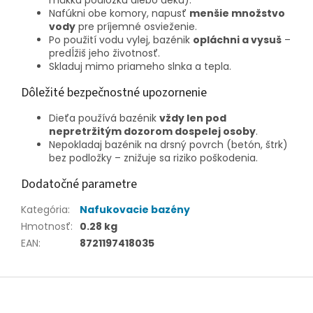
mäkkú podložku alebo deku).
Nafúkni obe komory, napusť
menšie množstvo
vody
pre príjemné osvieženie.
Po použití vodu vylej, bazénik
opláchni a vysuš
–
predĺžiš jeho životnosť.
Skladuj mimo priameho slnka a tepla.
Dôležité bezpečnostné upozornenie
Dieťa používá bazénik
vždy len pod
nepretržitým dozorom dospelej osoby
.
Nepokladaj bazénik na drsný povrch (betón, štrk)
bez podložky – znižuje sa riziko poškodenia.
Dodatočné parametre
Kategória
:
Nafukovacie bazény
Hmotnosť
:
0.28 kg
EAN
:
8721197418035
Z
á