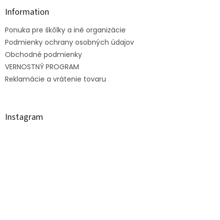
p
ä
Information
t
Ponuka pre škôlky a iné organizácie
i
e
Podmienky ochrany osobných údajov
Obchodné podmienky
VERNOSTNÝ PROGRAM
Reklamácie a vrátenie tovaru
Instagram