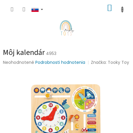
Prejsť
NÁKUP
na
obsah
KOŠÍK
Môj kalendár
4953
Priemerné
Neohodnotené
Podrobnosti hodnotenia
Značka:
Tooky Toy
hodnotenie
produktu
je
0,0
z
5
hviezdičiek.