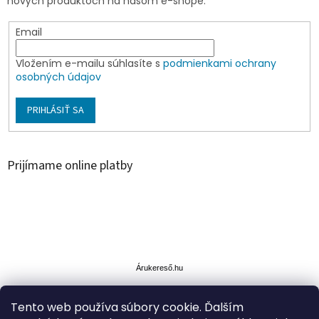
nových produktoch na našom e-shope.
Email
Vložením e-mailu súhlasíte s
podmienkami ochrany
osobných údajov
PRIHLÁSIŤ SA
Prijímame online platby
Á
r
u
Árukereső.hu
k
e
Tento web používa súbory cookie. Ďalším
r