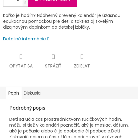
Koľko je hodín? Nádherný drevený kalendár je úžasnou
edukačnou pomôckou pre deti a taktiež aj skvelým
dizajnovým doplnkom do detskej izbičky.
Detailné informácie
OPÝTAŤ SA
STRÁŽIŤ
ZDIEĽAŤ
Popis
Diskusia
Podrobný popis
Deti sa učia čas prostredníctvom ručičkových hodín,
môžu si tiež v kalendári poznačiť, aký je mesiac, dátum,
aké je počasie alebo či je doobedie či poobedie.Deti
získavajú pojem o čase. Učia sa orientovať v rôznych