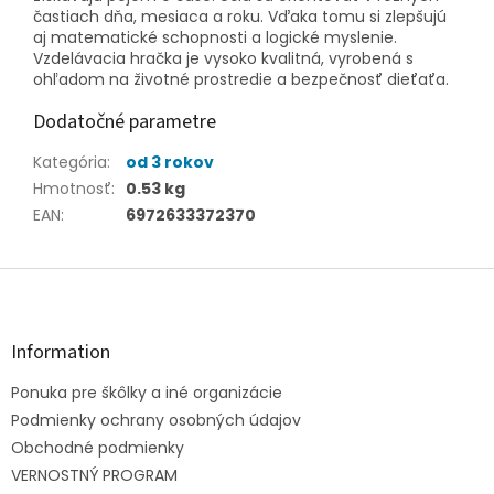
častiach dňa, mesiaca a roku. Vďaka tomu si zlepšujú
aj matematické schopnosti a logické myslenie.
Vzdelávacia hračka je vysoko kvalitná, vyrobená s
ohľadom na životné prostredie a bezpečnosť dieťaťa.
Dodatočné parametre
Kategória
:
od 3 rokov
Hmotnosť
:
0.53 kg
EAN
:
6972633372370
Z
á
p
ä
Information
t
Ponuka pre škôlky a iné organizácie
i
e
Podmienky ochrany osobných údajov
Obchodné podmienky
VERNOSTNÝ PROGRAM