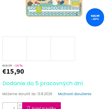
€18,99
–16 %
€18,99
–16 %
€15,90
Jednotková
Dodanie do 5 pracovných dní
cena:
Môžeme doručiť do:
13.8.2026
Možnosti doručenia
Pridať do košíka