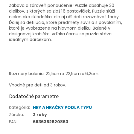
Zábava a zároveň ponaučenie! Puzzle obsahuje 30
dielikov, z ktorých sa zloží 6 postavičiek. Puzzle slúži
nielen ako skladačka, ale aj učí deti rozoznávať farby.
Ďalej sa deti učia, ktoré predmety súvisia s povolaním,
ktoré je vyobrazené na hlavnom dieliku. Balené v
designovej krabičke, vďaka čomu sa puzzle stáva
ideálnym darčekom.
Rozmery balenia: 22,5cm x 22,5cm x 6,2cm.
Vhodné pre deti od 3 rokov.
Dodatočné parametre
Kategória
:
HRY A HRAČKY PODĽA TYPU
Záruka
:
2 roky
EAN
:
6936352520863