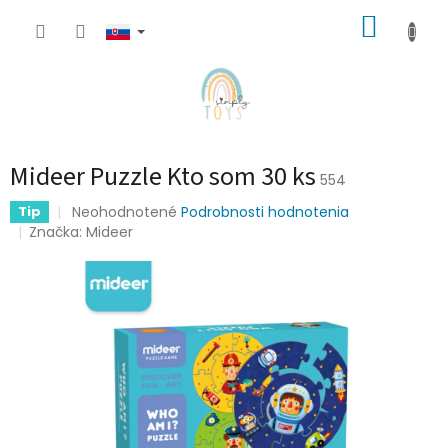
Prejsť
NÁKUP
na
obsah
KOŠÍK
Mideer Puzzle Kto som 30 ks
554
Priemerné
Neohodnotené
Podrobnosti hodnotenia
Tip
hodnotenie
Značka:
Mideer
produktu
je
0,0
z
5
hviezdičiek.