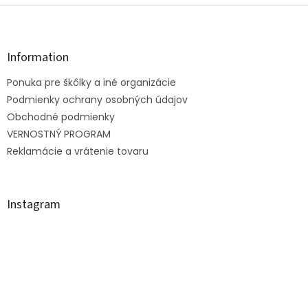
Z
á
p
ä
Information
t
Ponuka pre škôlky a iné organizácie
i
e
Podmienky ochrany osobných údajov
Obchodné podmienky
VERNOSTNÝ PROGRAM
Reklamácie a vrátenie tovaru
Instagram