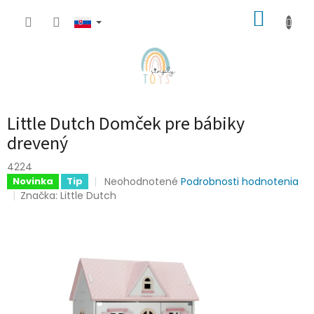
Prejsť
NÁKUP
na
obsah
KOŠÍK
Little Dutch Domček pre bábiky
drevený
4224
Priemerné
Neohodnotené
Podrobnosti hodnotenia
Novinka
Tip
hodnotenie
Značka:
Little Dutch
produktu
je
0,0
z
5
hviezdičiek.