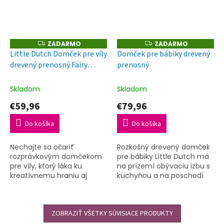
ZADARMO
ZADARMO
Z
Z
A
A
Little Dutch Domček pre víly
Domček pre bábiky drevený
D
D
drevený prenosný Fairy
prenosný
A
A
R
R
Garden
M
M
O
O
Skladom
Skladom
€59,96
€79,96
Do košíka
Do košíka
Nechajte sa očariť
Rozkošný drevený domček
rozprávkovým domčekom
pre bábiky Little Dutch má
pre víly, ktorý láka ku
na prízemí obývaciu izbu s
kreatívnemu hraniu aj
kuchyňou a na poschodí
rozprávaniu!
spálňu s kúpeľňou.
ZOBRAZIŤ VŠETKY SÚVISIACE PRODUKTY