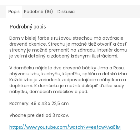
Popis
Podobné (16)
Diskusia
Podrobný popis
Dom v bielej farbe s ružovou strechou má otváracie
drevené okenice. Strechu je možné tiež otvoriť a časť
strechy je možné premeniť na záhradu. Interiér domu
je veľmi detailný a zdobený krásnymi ilustráciami.
V domčeku nájdete dve drevené bábiky Jima a Rosu,
obývaciu izbu, kuchyňu, kúpeľňu, spálňu a detskú izbu.
Každá izba je zariadená zodpovedajúcim nábytkom a
doplnkami. K domčeku je možné dokúpiť ďalšie sady
nábytku, domácich miláčikov a pod.
Rozmery: 49 x 43 x 22,5 cm
Vhodné pre deti od 3 rokov.
https://www.youtube.com/watch?v=eefcwPAa61M