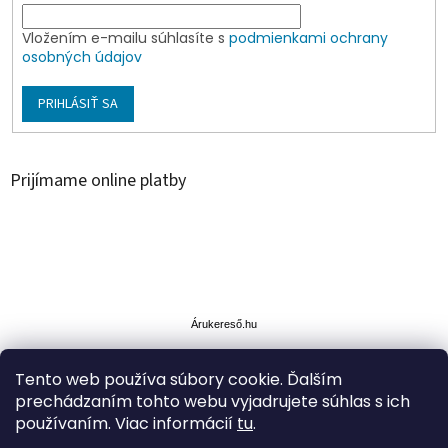
Vložením e-mailu súhlasíte s
podmienkami ochrany
osobných údajov
PRIHLÁSIŤ SA
Prijímame online platby
Á
r
u
Árukereső.hu
k
e
Tento web používa súbory cookie. Ďalším
r
prechádzaním tohto webu vyjadrujete súhlas s ich
e
s
používaním. Viac informácií
tu
.
ő