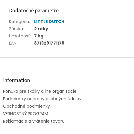
Dodatočné parametre
Kategória
:
LITTLE DUTCH
Záruka
:
2 roky
Hmotnosť
:
7 kg
EAN
:
8713291771178
Z
á
p
ä
Information
t
Ponuka pre škôlky a iné organizácie
i
e
Podmienky ochrany osobných údajov
Obchodné podmienky
VERNOSTNÝ PROGRAM
Reklamácie a vrátenie tovaru