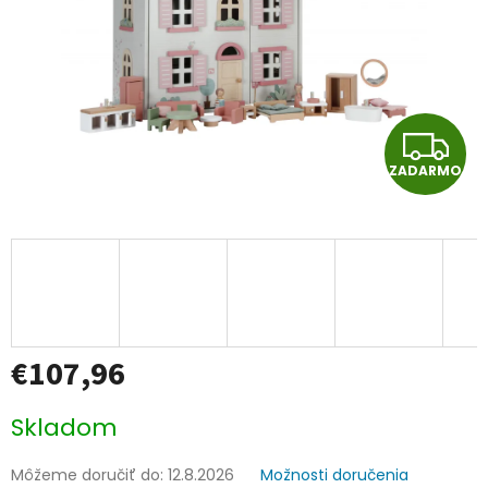
Z
ZADARMO
A
D
A
R
€107,96
M
O
Jednotková
Skladom
cena:
Môžeme doručiť do:
12.8.2026
Možnosti doručenia