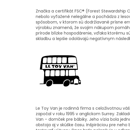
Značka a certifikát FSC® (Forest Stewardship C
nebolo vyťažené nelegálne a pochádza z leso
spôsobom, v ktorom sú dodržiavané prísne en
výrobku znamená, že svojim nákupom pomáhate
prírode blízke hospodárenie, vďaka ktorému sú 
skladbu a lepšie odolávajú negatívnym násle
Le Toy Van je rodinná firma s celoživotnou vá
započal v roku 1995 v anglickom Surrey. Zaklad
Van – domček pre bábiky. Jeho vízia bola jedno
obstoja aj v skúške času. Inšpiráciou pre neho