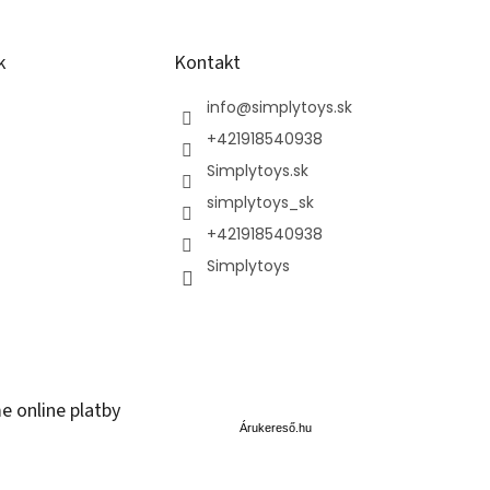
k
Kontakt
info
@
simplytoys.sk
+421918540938
Simplytoys.sk
simplytoys_sk
+421918540938
Simplytoys
Á
e online platby
r
u
Árukereső.hu
k
e