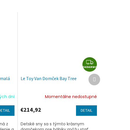
Z
ZADARMO
A
D
Ďalší
 malá
Le Toy Van Domček Bay Tree
produkt
A
R
M
ých dní
Momentálne nedostupné
O
€214,92
DETAIL
DETAIL
ná z
Detské sny sa s týmto krásnym
lenie a
domčekom pre bábiky môžu stať