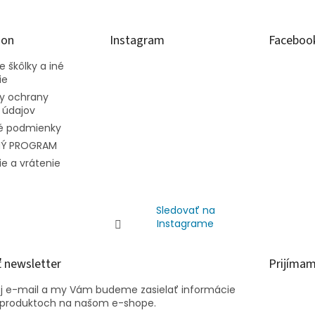
ion
Instagram
Faceboo
 škôlky a iné
ie
y ochrany
 údajov
 podmienky
NÝ PROGRAM
e a vrátenie
Sledovať na
Instagrame
 newsletter
Prijímam
oj e-mail a my Vám budeme zasielať informácie
 produktoch na našom e-shope.