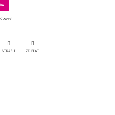
íka
zábavy!
STRÁŽIŤ
ZDIEĽAŤ