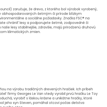
ouncil) zaručuje, že drevo, z ktorého bol výrobok vyrobený,
v obhospodarovaných šetrným či prírode blízkym
vironmentálne a sociálne požiadavky. Značka FSC® na
 chrániť lesy a podporujete šetrné, zodpovedné či
naše lesy stabilnejšie, zdravšie, majú prirodzenú druhovú
dkom klimatických zmien.
šňou na výrobu tradičných drevených hračiek. Ich príbeh
ateľ firmy Georges Le Van vtedy vyrobil prvú hračku Le Toy
duchá, vyrobiť s láskou krásne a unikátne hračky, ktoré
 bol jeho syn Steven, pomáhal otcovi počas detstva