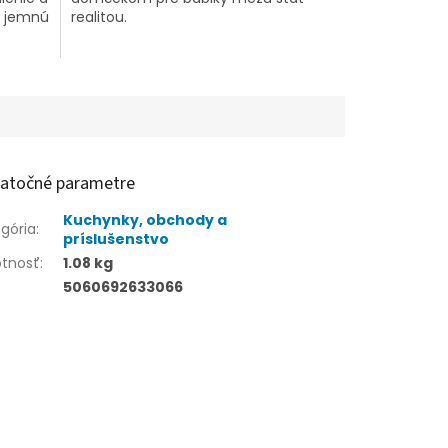
ja jemnú
realitou.
atočné parametre
Kuchynky, obchody a
gória
:
príslušenstvo
tnosť
:
1.08 kg
5060692633066