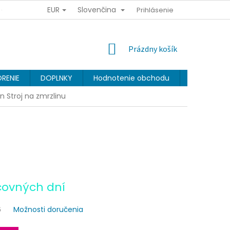
EUR
Slovenčina
Y OSOBNÝCH ÚDAJOV
OBCHODNÉ PODMIENKY
Prihlásenie
VERNOSTNÝ 
NÁKUPNÝ
Prázdny košík
KOŠÍK
RENIE
DOPLNKY
Hodnotenie obchodu
Značky
n Stroj na zmrzlinu
covných dní
6
Možnosti doručenia