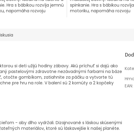
ie. Hra s bábikou rozvíja jemnú
spinkanie. Hra s bábikou rozví
ku, napomáha rozvoju
motoriku, napomáha rozvoju
vivosti. Vysoká kvalita...
predstavivosti. Vysoká kvalita...
iskusia
Dod
ktorou si deti užijú hodiny zábavy. Akú príchuť si dajú ako
Kate
ľovaný pastelovými zdravotne nezávadnými farbami na báze
uť, otočte gombíkom, zatiahnite za páčku a vytvorte tú
Hmo
dchne pre hru na role. V balení sú 2 kornúty a 2 kopčeky
EAN
:
cieľom - aby dlho vydržali. Dizajnované s láskou skúsenými
ateľných materiálov, ktoré sú láskavejšie k našej planéte.