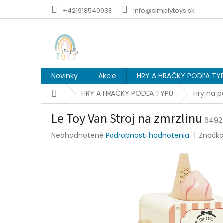
Prejsť
+421918540938
info@simplytoys.sk
na
obsah
Novinky
Akcie
HRY A HRAČKY PODĽA TY
Domov
HRY A HRAČKY PODĽA TYPU
Hry na p
Le Toy Van Stroj na zmrzlinu
6492
Priemerné
Neohodnotené
Podrobnosti hodnotenia
Značk
hodnotenie
produktu
je
0,0
z
5
hviezdičiek.