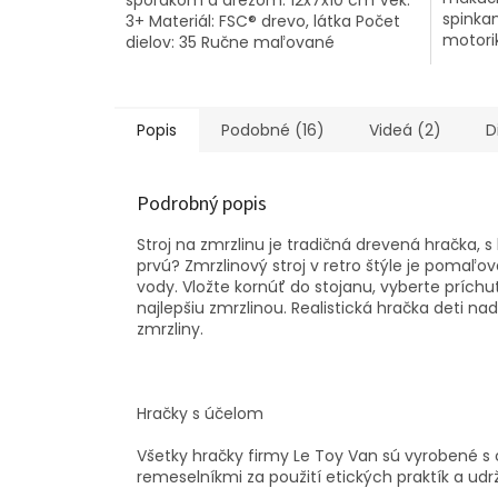
spinkan
3+ Materiál: FSC® drevo, látka Počet
motori
dielov: 35 Ručne maľované
predsta
ekologickými farbami
Popis
Podobné (16)
Videá (2)
D
Podrobný popis
Stroj na zmrzlinu je tradičná drevená hračka, s 
prvú? Zmrzlinový stroj v retro štýle je poma
vody. Vložte kornúť do stojanu, vyberte prích
najlepšiu zmrzlinou. Realistická hračka deti na
zmrzliny.
Hračky s účelom
Všetky hračky firmy Le Toy Van sú vyrobené s 
remeselníkmi za použití etických praktík a udrž