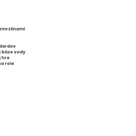
 zmrzlinami
ndardov
 báze vody
j hre
a role