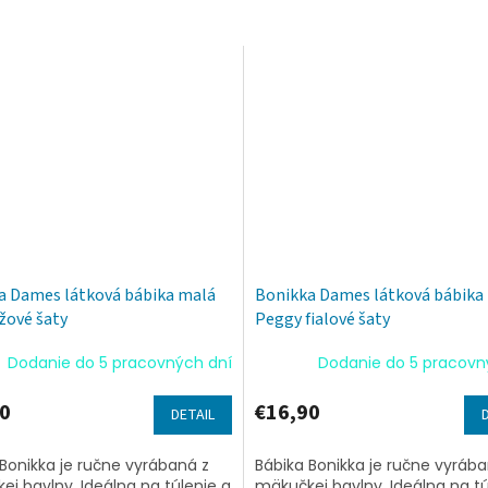
a Dames látková bábika malá
Bonikka Dames látková bábika
žové šaty
Peggy fialové šaty
Dodanie do 5 pracovných dní
Dodanie do 5 pracovn
0
€16,90
DETAIL
Bonikka je ručne vyrábaná z
Bábika Bonikka je ručne vyrába
j bavlny. Ideálna na túlenie a
mäkučkej bavlny. Ideálna na tú