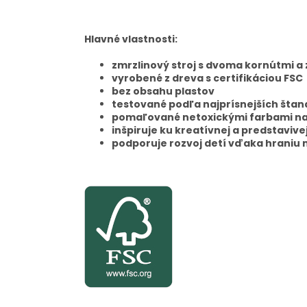
Hlavné vlastnosti:
zmrzlinový stroj s dvoma kornútmi a
vyrobené z dreva s certifikáciou FSC
bez obsahu plastov
testované podľa najprísnejších šta
pomaľované netoxickými farbami na
inšpiruje ku kreatívnej a predstavive
podporuje rozvoj detí vďaka hraniu n