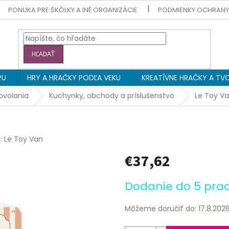
PONUKA PRE ŠKÔLKY A INÉ ORGANIZÁCIE
PODMIENKY OCHRAN
HĽADAŤ
PU
HRY A HRAČKY PODĽA VEKU
KREATÍVNE HRAČKY A TVO
ovolania
Kuchynky, obchody a príslušenstvo
Le Toy Va
a:
Le Toy Van
€37,62
Jednotková
Dodanie do 5 pra
cena:
Môžeme doručiť do:
17.8.202