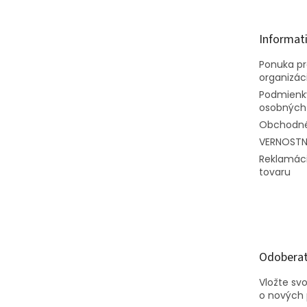
ä
t
Informat
i
e
Ponuka pre
organizác
Podmienk
osobných
Obchodné
VERNOST
Reklamáci
tovaru
Odoberať
Vložte sv
o nových