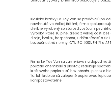
testovať výtvory. Dnes hrdo pokračuje v odkaz
Klasické hračky Le Toy Van sa predávajú po cel
navrhnuté vo Veľkej Británii, firma spolupracuj
dielik je vyrobený so starostlivosťou, z pevn
výrobky, ktoré sú plne, alebo z veľkej časti b
dizajn, kvalitu, bezpečnosť, udržateľnosť a tie
bezpečnostné normy ICTI, ISO 9001, EN 71 a AS
Firma Le Toy Van sa zameriava na dopad na ži
použitie chemikálií a plastov, redukuje spotre
kraftového papiera, sú bez obsahu plastu a bi
ílu. Ich krabice sú zalepené papierovou lepia
kompostovateľné.
Z
á
p