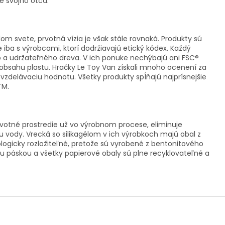
e svojho otca.
om svete, prvotná vízia je však stále rovnaká. Produkty sú
e iba s výrobcami, ktorí dodržiavajú etický kódex. Každý
ého a udržateľného dreva. V ich ponuke nechýbajú ani FSC®
ez obsahu plastu. Hračky Le Toy Van získali mnoho ocenení za
ž vzdelávaciu hodnotu. Všetky produkty spĺňajú najprísnejšie
TM.
votné prostredie už vo výrobnom procese, eliminuje
bu vody. Vrecká so silikagélom v ich výrobkoch majú obal z
ologicky rozložiteľné, pretože sú vyrobené z bentonitového
cou páskou a všetky papierové obaly sú plne recyklovateľné a