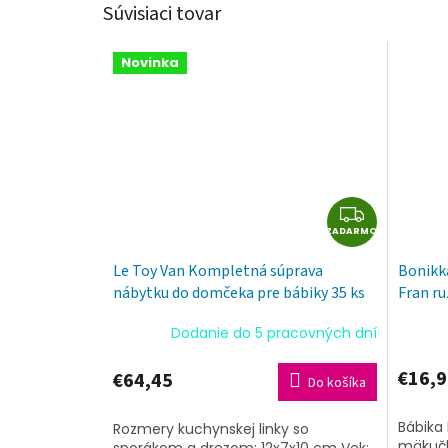
Súvisiaci tovar
Novinka
Z
ZADARMO
A
D
Le Toy Van Kompletná súprava
Bonikk
A
nábytku do domčeka pre bábiky 35 ks
Fran ru
R
M
Dodanie do 5 pracovných dní
O
€16,9
€64,45
Do košíka
Bábika 
Rozmery kuchynskej linky so
mäkučke
sporákom a drezom: 12x7x10 cm Vek: