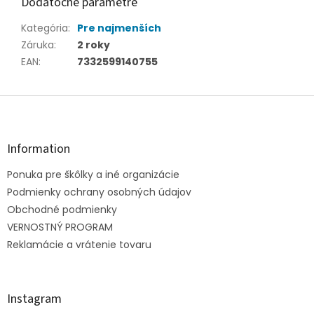
Dodatočné parametre
Kategória
:
Pre najmenších
Záruka
:
2 roky
EAN
:
7332599140755
Z
á
p
ä
Information
t
Ponuka pre škôlky a iné organizácie
i
e
Podmienky ochrany osobných údajov
Obchodné podmienky
VERNOSTNÝ PROGRAM
Reklamácie a vrátenie tovaru
Instagram