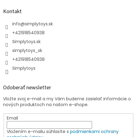
Kontakt
info
@
simplytoys.sk
+421918540938
Simplytoys.sk
simplytoys_sk
+421918540938
Simplytoys
Odoberať newsletter
Vložte svoj e-mail a my Vám budeme zasielať informácie o
nových produktoch na našom e-shope.
Email
Vložením e-mailu súhlasíte s
podmienkami ochrany