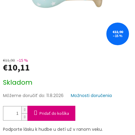
€11,90
–15 %
€11,90
–15 %
€10,11
Jednotková
Skladom
cena:
Môžeme doručiť do:
11.8.2026
Možnosti doručenia
Pridať do košíka
Podporte lásku k hudbe u detí už v ranom veku.