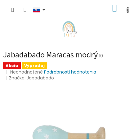
Prejsť
NÁKUP
na
obsah
KOŠÍK
Jabadabado Maracas modrý
10
Akcia
Výpredaj
Priemerné
Neohodnotené
Podrobnosti hodnotenia
hodnotenie
Značka:
Jabadabado
produktu
je
0,0
z
5
hviezdičiek.