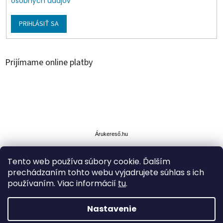
osobných údajov
PRIHLÁSIŤ SA
Prijímame online platby
Á
r
u
Árukereső.hu
k
e
Tento web používa súbory cookie. Ďalším
r
prechádzaním tohto webu vyjadrujete súhlas s ich
e
s
používaním. Viac informácií
tu
.
ő
Nastavenie
Vytvoril Shoptet