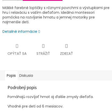
Mäkké farebné loptičky s rôznymi povrchmi a výstupkami pre
hru i relaxáciu s vaším dieťaťom. Ideálna montessori
pom
ôcka na rozvíjanie hmatu a jemnej motoriky pre
najmenšie deti.
Detailné informácie
OPÝTAŤ SA
STRÁŽIŤ
ZDIEĽAŤ
Popis
Diskusia
Podrobný popis
Pomáhajú rozvíjať hmat aj ďalšie zmysly dieťaťa.
Vhodné pre deti od 6 mesiacov.