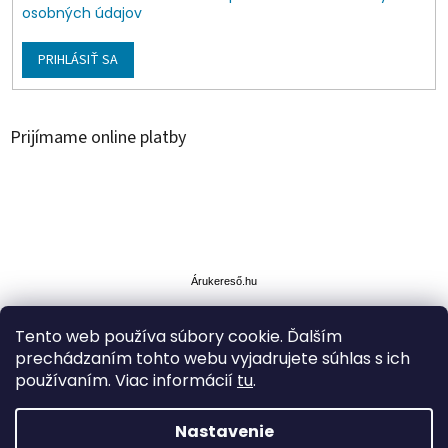
osobných údajov
PRIHLÁSIŤ SA
Prijímame online platby
Á
r
u
Árukereső.hu
k
e
Tento web používa súbory cookie. Ďalším
r
prechádzaním tohto webu vyjadrujete súhlas s ich
e
s
používaním. Viac informácií
tu
.
ő
Nastavenie
Vytvoril Shoptet