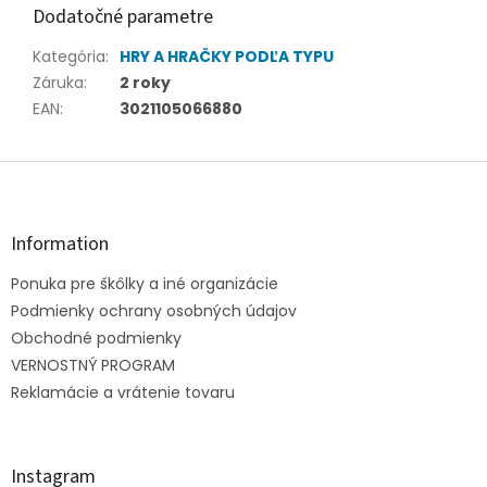
Dodatočné parametre
Kategória
:
HRY A HRAČKY PODĽA TYPU
Záruka
:
2 roky
EAN
:
3021105066880
Z
á
p
ä
Information
t
Ponuka pre škôlky a iné organizácie
i
e
Podmienky ochrany osobných údajov
Obchodné podmienky
VERNOSTNÝ PROGRAM
Reklamácie a vrátenie tovaru
Instagram