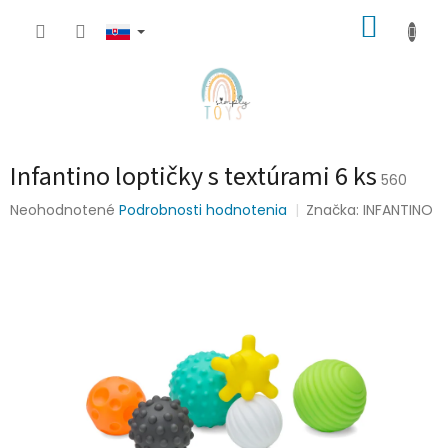
Prejsť
NÁKUP
na
obsah
KOŠÍK
Infantino loptičky s textúrami 6 ks
560
Priemerné
Neohodnotené
Podrobnosti hodnotenia
Značka:
INFANTINO
hodnotenie
produktu
je
0,0
z
5
hviezdičiek.