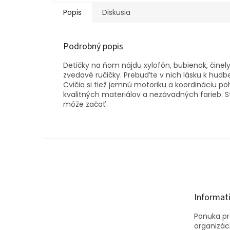
Popis
Diskusia
Podrobný popis
Detičky na ňom nájdu xylofón, bubienok, činel
zvedavé ručičky. Prebuďte v nich lásku k hudbe
Cvičia si tiež jemnú motoriku a koordináciu po
kvalitných materiálov a nezávadných farieb. S
môže začať.
Z
á
p
ä
t
Informat
i
e
Ponuka pre
organizác