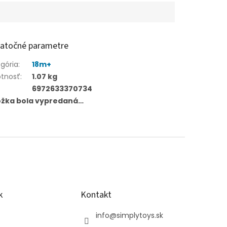
atočné parametre
gória
:
18m+
tnosť
:
1.07 kg
6972633370734
ožka bola vypredaná…
k
Kontakt
info
@
simplytoys.sk