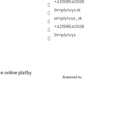
+421918540938
Simplytoys.sk
simplytoys_sk
+421918540938
Simplytoys
Á
e online platby
r
u
Árukereső.hu
k
e
r
e
s
ő