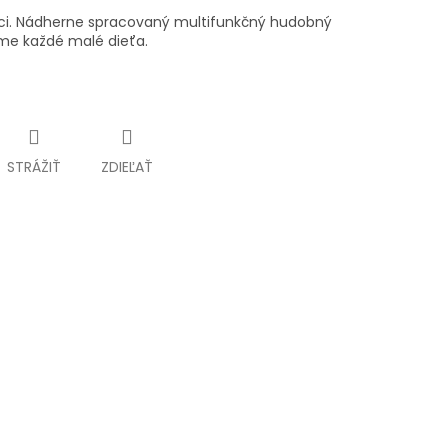
íci. Nádherne spracovaný multifunkčný hudobný
jme každé malé dieťa.
STRÁŽIŤ
ZDIEĽAŤ