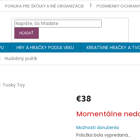
PONUKA PRE ŠKÔLKY A INÉ ORGANIZÁCIE
PODMIENKY OCHRAN
HĽADAŤ
PU
HRY A HRAČKY PODĽA VEKU
KREATÍVNE HRAČKY A TVO
Hudobný pultík
a:
Tooky Toy
€38
Jednotková
Momentálne ned
cena:
Možnosti doručenia
Položka bola vypredaná…