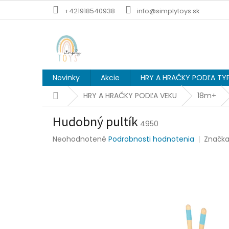
Prejsť
+421918540938
info@simplytoys.sk
na
obsah
Novinky
Akcie
HRY A HRAČKY PODĽA TY
Domov
HRY A HRAČKY PODĽA VEKU
18m+
Hudobný pultík
4950
Priemerné
Neohodnotené
Podrobnosti hodnotenia
Značk
hodnotenie
produktu
je
0,0
z
5
hviezdičiek.