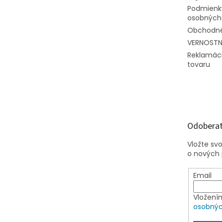
Podmienk
osobných
Obchodné
VERNOST
Reklamáci
tovaru
Odoberať
Vložte sv
o nových
Email
Vložení
osobnýc