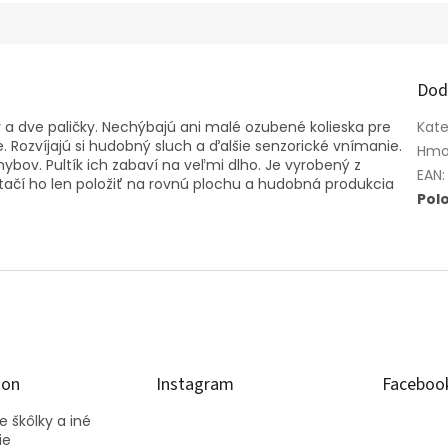
Dod
y a dve paličky. Nechýbajú ani malé ozubené kolieska pre
Kate
. Rozvíjajú si hudobný sluch a ďalšie senzorické vnímanie.
Hmo
hybov. Pultík ich zabaví na veľmi dlho. Je vyrobený z
EAN
:
tačí ho len položiť na rovnú plochu a hudobná produkcia
Pol
ion
Instagram
Faceboo
 škôlky a iné
ie