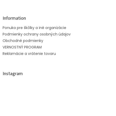
Z
á
p
ä
Information
t
Ponuka pre škôlky a iné organizácie
i
e
Podmienky ochrany osobných údajov
Obchodné podmienky
VERNOSTNÝ PROGRAM
Reklamácie a vrátenie tovaru
Instagram