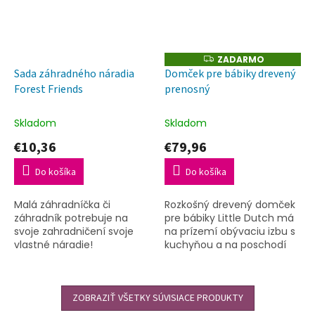
ZADARMO
Z
A
Sada záhradného náradia
Domček pre bábiky drevený
D
Forest Friends
prenosný
A
R
M
O
Skladom
Skladom
€10,36
€79,96
Do košíka
Do košíka
Malá záhradníčka či
Rozkošný drevený domček
záhradník potrebuje na
pre bábiky Little Dutch má
svoje zahradničení svoje
na prízemí obývaciu izbu s
vlastné náradie!
kuchyňou a na poschodí
spálňu s kúpeľňou.
ZOBRAZIŤ VŠETKY SÚVISIACE PRODUKTY