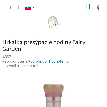
Prejsť
NÁKUP
na
obsah
KOŠÍK
Hrkálka presýpacie hodiny Fairy
Garden
4857
Priemerné
Neohodnotené
Podrobnosti hodnotenia
hodnotenie
Značka:
Little Dutch
produktu
je
0,0
z
5
hviezdičiek.