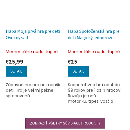
Haba Moja prvá hra pre deti
Haba Spoločenská hra pre
Ovocný sad
deti Magický jednorožec
Palác a drahokamy SK CZ
verzia
Momentálne nedostupné
Momentálne nedostupné
€25,99
€25
DETAIL
DETAIL
Zábavná hra pre najmenšie
Kooperatívna hra od 4 do
deti. Hra je veľmi pekne
99 rokov pre 1 až 4 hráčov.
spracovaná.
Rozvíja jemnú
motoriku, trpezlivosť a
tímovú spoluprácu. Cieľom
tejto kooperatívnej hry je
zhromaždiť 10 ružových...
ZOBRAZIŤ VŠETKY SÚVISIACE PRODUKTY