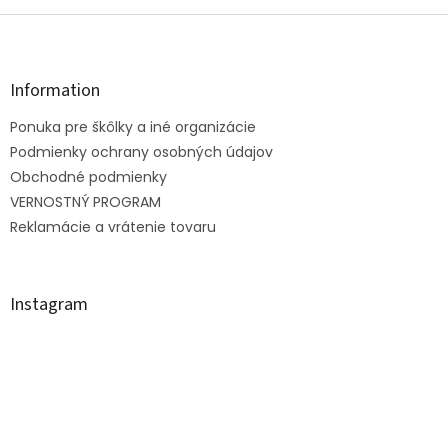
Z
á
p
ä
Information
t
Ponuka pre škôlky a iné organizácie
i
e
Podmienky ochrany osobných údajov
Obchodné podmienky
VERNOSTNÝ PROGRAM
Reklamácie a vrátenie tovaru
Instagram