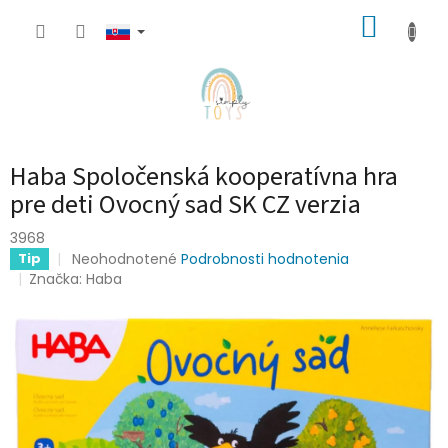
Prejsť
NÁKUP
na
obsah
KOŠÍK
Haba Spoločenská kooperatívna hra
pre deti Ovocný sad SK CZ verzia
3968
Priemerné
Neohodnotené
Podrobnosti hodnotenia
Tip
hodnotenie
Značka:
Haba
produktu
je
0,0
z
5
hviezdičiek.