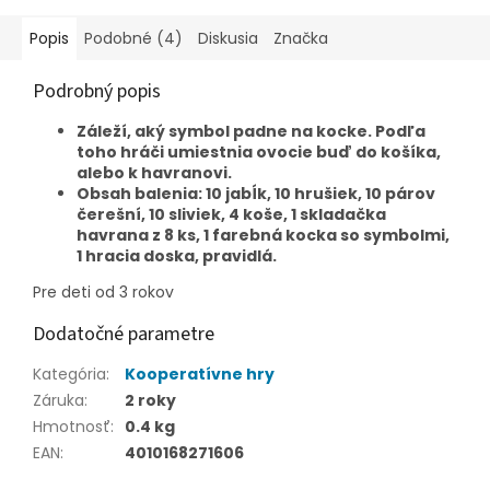
Popis
Podobné (4)
Diskusia
Značka
Podrobný popis
Záleží, aký symbol padne na kocke. Podľa
toho hráči umiestnia ovocie buď do košíka,
alebo k havranovi.
Obsah balenia: 10 jabĺk, 10 hrušiek, 10 párov
čerešní, 10 sliviek, 4 koše, 1 skladačka
havrana z 8 ks, 1 farebná kocka so symbolmi,
1 hracia doska, pravidlá.
Pre deti od 3 rokov
Dodatočné parametre
Kategória
:
Kooperatívne hry
Záruka
:
2 roky
Hmotnosť
:
0.4 kg
EAN
:
4010168271606