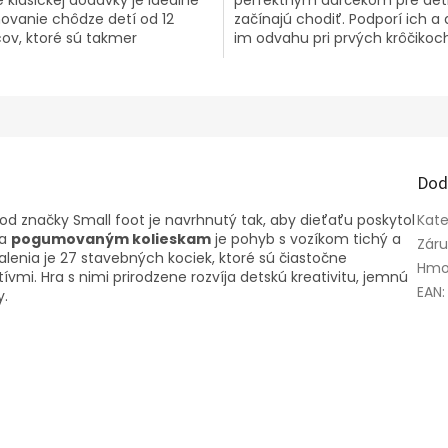
novanie chôdze detí od 12
začínajú chodiť. Podporí ich a
ov, ktoré sú takmer
im odvahu pri prvých krôčikoch
ené urobiť prvé kroky.
Dod
od značky Small foot je navrhnutý tak, aby dieťaťu poskytol
Kate
ka
pogumovaným kolieskam
je pohyb s vozíkom tichý a
Zár
lenia je 27 stavebných kociek, ktoré sú čiastočne
Hmo
i. Hra s nimi prirodzene rozvíja detskú kreativitu, jemnú
EAN
:
y.