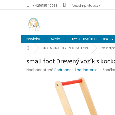
Prejsť
+421918540938
info@simplytoys.sk
na
obsah
Novinky
Akcie
HRY A HRAČKY PODĽA TY
Domov
HRY A HRAČKY PODĽA TYPU
Pre naj
small foot Drevený vozík s kock
Priemerné
Neohodnotené
Podrobnosti hodnotenia
Značk
hodnotenie
produktu
je
0,0
z
5
hviezdičiek.