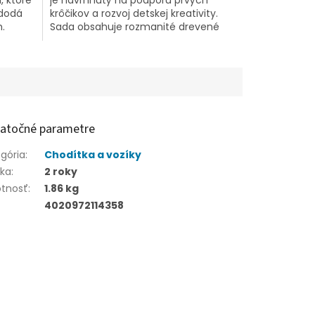
 dodá
krôčikov a rozvoj detskej kreativity.
.
Sada obsahuje rozmanité drevené
kocky s jemnými ilustráciami
zvieratiek...
atočné parametre
gória
:
Chodítka a vozíky
uka
:
2 roky
tnosť
:
1.86 kg
4020972114358