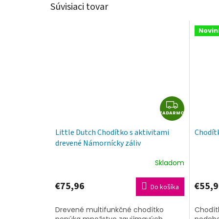
Súvisiaci tovar
Novin
Z
ZADARMO
A
D
Little Dutch Chodítko s aktivitami
Chodít
A
drevené Námornícky záliv
R
M
Skladom
O
€75,96
€55,9
Do košíka
Drevené multifunkčné chodítko
Chodítk
ponúka množstvo zaujímavých
podobe 