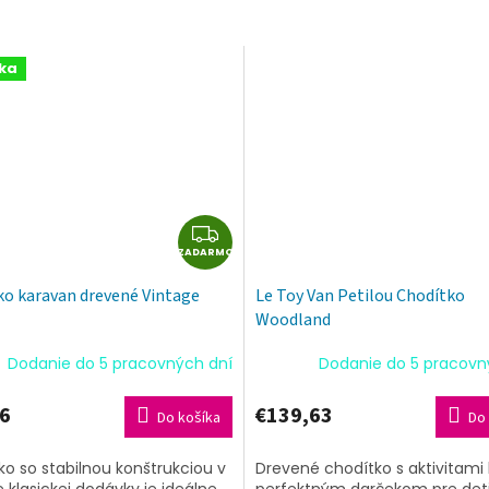
ka
Z
ZADARMO
A
D
ko karavan drevené Vintage
Le Toy Van Petilou Chodítko
A
Woodland
R
M
Dodanie do 5 pracovných dní
Dodanie do 5 pracovn
O
6
€139,63
Do košíka
Do 
o so stabilnou konštrukciou v
Drevené chodítko s aktivitami
klasickej dodávky je ideálne
perfektným darčekom pre deti