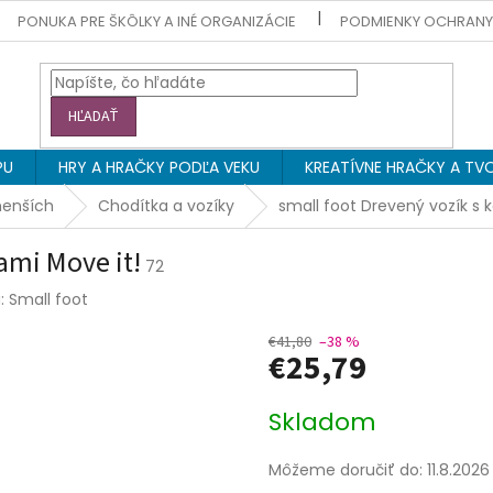
PONUKA PRE ŠKÔLKY A INÉ ORGANIZÁCIE
PODMIENKY OCHRAN
HĽADAŤ
PU
HRY A HRAČKY PODĽA VEKU
KREATÍVNE HRAČKY A TVO
menších
Chodítka a vozíky
small foot Drevený vozík s 
ami Move it!
72
a:
Small foot
€41,80
–38 %
€25,79
Jednotková
Skladom
cena:
Môžeme doručiť do:
11.8.2026