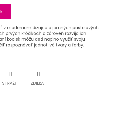
íka
t!" v modernom dizajne a jemných pastelových
 prvých krôčikoch a zároveň rozvíja ich
daní kociek môžu deti naplno využiť svoju
iť rozpoznávať jednotlivé tvary a farby.
STRÁŽIŤ
ZDIEĽAŤ