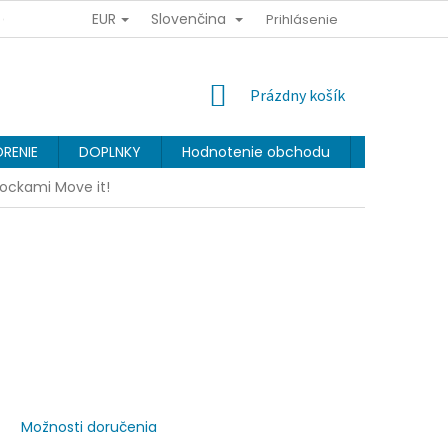
EUR
Slovenčina
Y OSOBNÝCH ÚDAJOV
OBCHODNÉ PODMIENKY
Prihlásenie
VERNOSTNÝ 
NÁKUPNÝ
Prázdny košík
KOŠÍK
RENIE
DOPLNKY
Hodnotenie obchodu
Značky
kockami Move it!
Možnosti doručenia