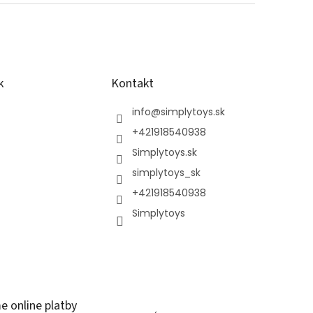
k
Kontakt
info
@
simplytoys.sk
+421918540938
Simplytoys.sk
simplytoys_sk
+421918540938
Simplytoys
Á
e online platby
r