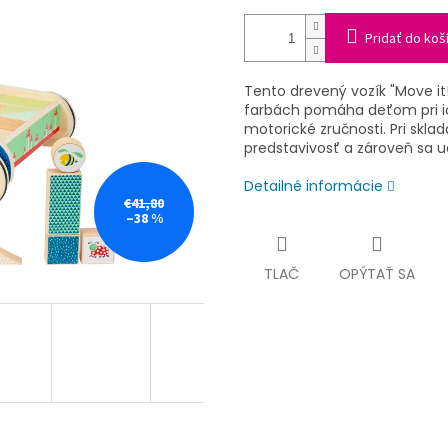
Pridať do koš
Tento drevený vozík "Move i
farbách pomáha deťom pri ich
motorické zručnosti. Pri skla
predstavivosť a zároveň sa uč
Detailné informácie
€41,80
–38 %
TLAČ
OPÝTAŤ SA