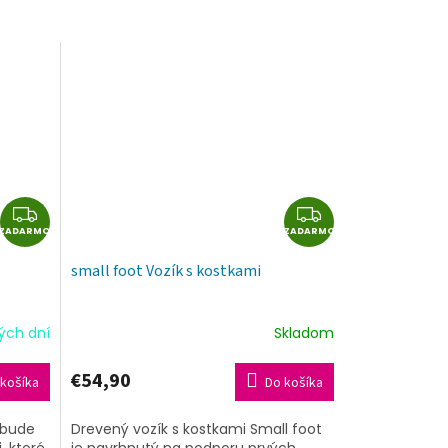
Z
Z
ZADARMO
A
ZADARMO
A
D
D
small foot Vozík s kostkami
A
A
R
R
M
M
ých dní
Skladom
O
O
€54,90
košíka
Do košíka
 bude
Drevený vozík s kostkami Small foot
, ktoré
je navrhnutý na podporu prvých