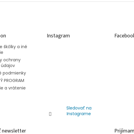
ion
Instagram
Faceboo
 škôlky a iné
ie
y ochrany
 údajov
 podmienky
NÝ PROGRAM
e a vrátenie
Sledovať na
Instagrame
 newsletter
Prijímam