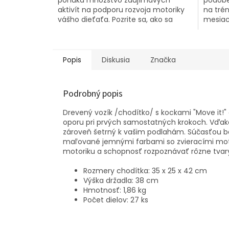
aktivít na podporu rozvoja motoriky
na tré
vášho dieťaťa. Pozrite sa, ako sa
mesiac
svetlo odráža, keď otáčate zrkadlom.
priprav
Zahrajte sa...
Popis
Diskusia
Značka
Podrobný popis
Drevený vozík /chodítko/ s kockami "Move it!" 
oporu pri prvých samostatných krokoch. Vďa
zároveň šetrný k vašim podlahám. Súčasťou ba
maľované jemnými farbami so zvieracími motívm
motoriku a schopnosť rozpoznávať rôzne tvar
Rozmery chodítka: 35 x 25 x 42 cm
Výška držadla: 38 cm
Hmotnosť: 1,86 kg
Počet dielov: 27 ks