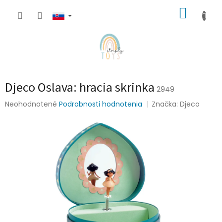
Prejsť
NÁKUP
na
obsah
KOŠÍK
Djeco Oslava: hracia skrinka
2949
Priemerné
Neohodnotené
Podrobnosti hodnotenia
Značka:
Djeco
hodnotenie
produktu
je
0,0
z
5
hviezdičiek.