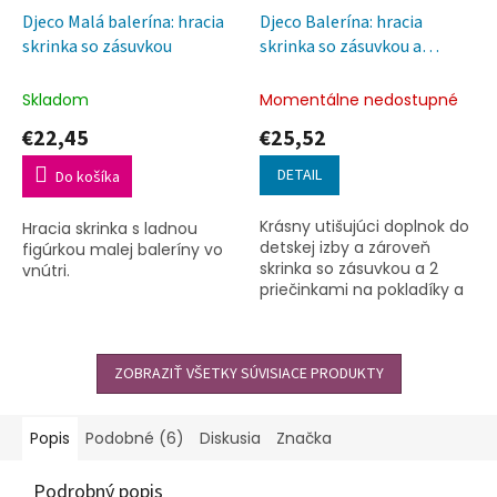
Djeco Malá balerína: hracia
Djeco Balerína: hracia
skrinka so zásuvkou
skrinka so zásuvkou a
priečinkom na prstienky
Skladom
Momentálne nedostupné
€22,45
€25,52
DETAIL
Do košíka
Krásny utišujúci doplnok do
Hracia skrinka s ladnou
detskej izby a zároveň
figúrkou malej baleríny vo
skrinka so zásuvkou a 2
vnútri.
priečinkami na pokladíky a
na prstienky.
ZOBRAZIŤ VŠETKY SÚVISIACE PRODUKTY
Popis
Podobné (6)
Diskusia
Značka
Podrobný popis