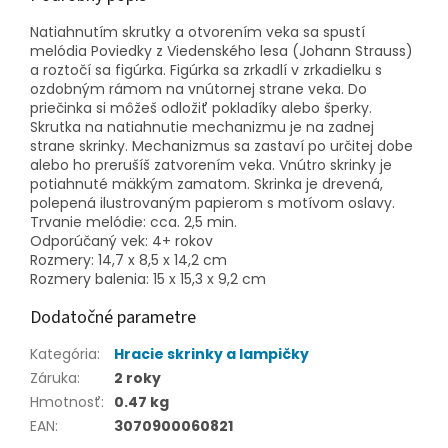
Natiahnutím skrutky a otvorením veka sa spustí
melódia Poviedky z Viedenského lesa (Johann Strauss)
a roztočí sa figúrka. Figúrka sa zrkadlí v zrkadielku s
ozdobným rámom na vnútornej strane veka. Do
priečinka si môžeš odložiť pokladíky alebo šperky.
Skrutka na natiahnutie mechanizmu je na zadnej
strane skrinky. Mechanizmus sa zastaví po určitej dobe
alebo ho prerušíš zatvorením veka. Vnútro skrinky je
potiahnuté mäkkým zamatom. Skrinka je drevená,
polepená ilustrovaným papierom s motívom oslavy.
Trvanie melódie: cca. 2,5 min.
Odporúčaný vek: 4+ rokov
Rozmery: 14,7 x 8,5 x 14,2 cm
Rozmery balenia: 15 x 15,3 x 9,2 cm
Dodatočné parametre
Kategória
:
Hracie skrinky a lampičky
Záruka
:
2 roky
Hmotnosť
:
0.47 kg
EAN
:
3070900060821