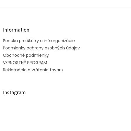
Z
á
p
ä
Information
t
Ponuka pre škôlky a iné organizácie
i
e
Podmienky ochrany osobných údajov
Obchodné podmienky
VERNOSTNÝ PROGRAM
Reklamácie a vrátenie tovaru
Instagram