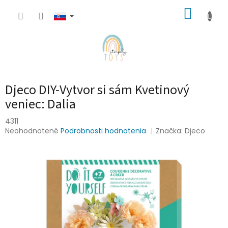
Prejsť
NÁKUP
na
obsah
KOŠÍK
Djeco DIY-Vytvor si sám Kvetinový
veniec: Dalia
4311
Priemerné
Neohodnotené
Podrobnosti hodnotenia
Značka:
Djeco
hodnotenie
produktu
je
0,0
z
5
hviezdičiek.