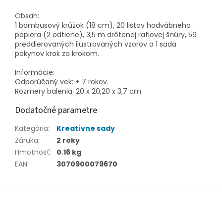
Obsah:
1 bambusový krúžok (18 cm), 20 listov hodvábneho
papiera (2 odtiene), 3,5 m drôtenej rafiovej šnúry, 59
preddierovaných ilustrovaných vzorov a 1 sada
pokynov krok za krokom.
Informácie:
Odporúčaný vek: + 7 rokov.
Rozmery balenia: 20 x 20,20 x 3,7 cm.
Dodatočné parametre
Kategória
:
Kreatívne sady
Záruka
:
2 roky
Hmotnosť
:
0.16 kg
EAN
:
3070900079670
Z
á
p