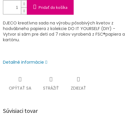
Pridať do košíka
DJECO kreatívna sada na výrobu pôsobivých kvetov z
hodvábneho papiera z kolekcie DO IT YOURSELF (DIY) -
Vytvor si sám pre deti od 7 rokov vyrobená z FSC®papiera a
kartónu.
Detailné informácie
OPÝTAŤ SA
STRÁŽIŤ
ZDIEĽAŤ
Súvisiaci tovar