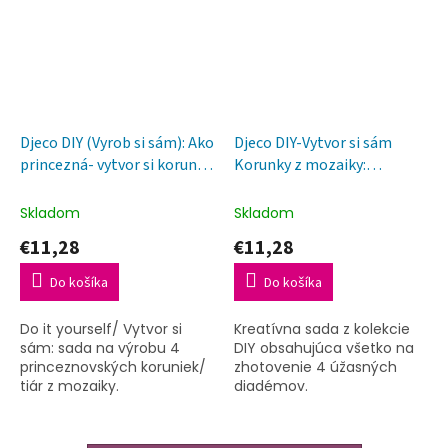
Djeco DIY (Vyrob si sám): Ako
Djeco DIY-Vytvor si sám
princezná- vytvor si korunky
Korunky z mozaiky:
z mozaiky
Čarodejky
Skladom
Skladom
€11,28
€11,28
Do košíka
Do košíka
Do it yourself/ Vytvor si
Kreatívna sada z kolekcie
sám: sada na výrobu 4
DIY obsahujúca všetko na
princeznovských koruniek/
zhotovenie 4 úžasných
tiár z mozaiky.
diadémov.