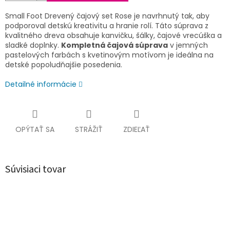
Small Foot Drevený čajový set Rose je navrhnutý tak, aby
podporoval detskú kreativitu a hranie rolí. Táto súprava z
kvalitného dreva obsahuje kanvičku, šálky, čajové vrecúška a
sladké doplnky.
Kompletná čajová súprava
v jemných
pastelových farbách s kvetinovým motívom je ideálna na
detské popoludňajšie posedenia.
Detailné informácie
OPÝTAŤ SA
STRÁŽIŤ
ZDIEĽAŤ
Súvisiaci tovar