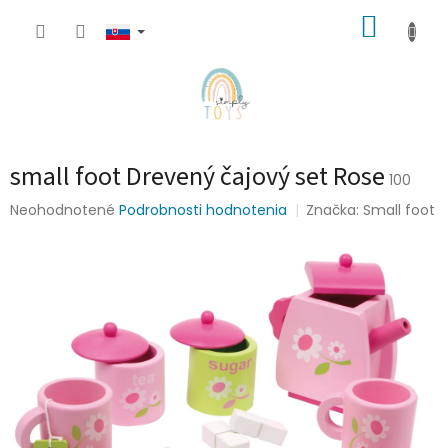
Prejsť
NÁKUP
na
obsah
KOŠÍK
small foot Drevený čajový set Rose
100
Priemerné
Neohodnotené
Podrobnosti hodnotenia
Značka:
Small foot
hodnotenie
produktu
je
0,0
z
5
hviezdičiek.