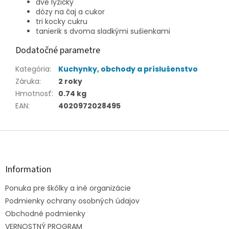
dve lyžičky
dózy na čaj a cukor
tri kocky cukru
tanierik s dvoma sladkými sušienkami
Dodatočné parametre
Kategória
:
Kuchynky, obchody a príslušenstvo
Záruka
:
2 roky
Hmotnosť
:
0.74 kg
EAN
:
4020972028495
Z
á
p
ä
Information
t
Ponuka pre škôlky a iné organizácie
i
e
Podmienky ochrany osobných údajov
Obchodné podmienky
VERNOSTNÝ PROGRAM