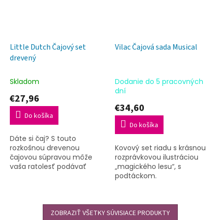
Little Dutch Čajový set
Vilac Čajová sada Musical
drevený
Skladom
Dodanie do 5 pracovných
dní
€27,96
€34,60
Do košíka
Do košíka
Dáte si čaj? S touto
rozkošnou drevenou
Kovový set riadu s krásnou
čajovou súpravou môže
rozprávkovou ilustráciou
vaša ratolesť podávať
„magického lesu“, s
šálku lahodného čaju s
podtáckom.
mliekom, cukrom alebo
plátkom citróna či kúskom
mäty.
ZOBRAZIŤ VŠETKY SÚVISIACE PRODUKTY