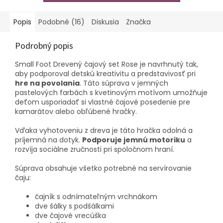
Popis
Podobné (16)
Diskusia
Značka
Podrobný popis
Small Foot Drevený čajový set Rose je navrhnutý tak,
aby podporoval detskú kreativitu a predstavivosť pri
hre na povolania
. Táto súprava v jemných
pastelových farbách s kvetinovým motívom umožňuje
deťom usporiadať si vlastné čajové posedenie pre
kamarátov alebo obľúbené hračky.
Vďaka vyhotoveniu z dreva je táto hračka odolná a
príjemná na dotyk.
Podporuje jemnú motoriku
a
rozvíja sociálne zručnosti pri spoločnom hraní.
Súprava obsahuje všetko potrebné na servírovanie
čaju:
čajník s odnímateľným vrchnákom
dve šálky s podšálkami
dve čajové vrecúška