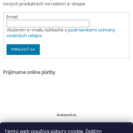
nových produktoch na našom e-shope.
Email
Vložením e-mailu súhlasíte s
podmienkami ochrany
osobných údajov
PRIHLÁSIŤ SA
Prijímame online platby
Á
r
u
Árukereső.hu
k
e
Tento web používa súbory cookie. Ďalším
r