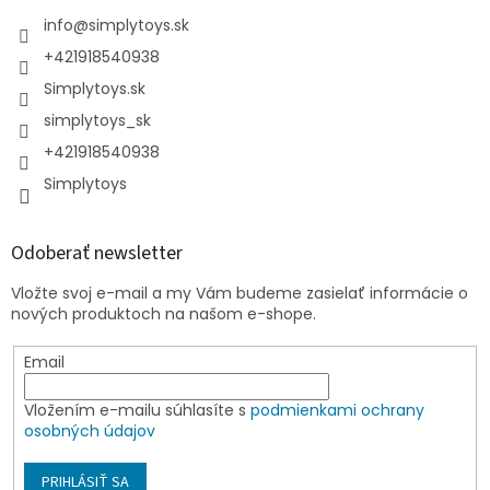
info
@
simplytoys.sk
+421918540938
Simplytoys.sk
simplytoys_sk
+421918540938
Simplytoys
Odoberať newsletter
Vložte svoj e-mail a my Vám budeme zasielať informácie o
nových produktoch na našom e-shope.
Email
Vložením e-mailu súhlasíte s
podmienkami ochrany
osobných údajov
PRIHLÁSIŤ SA