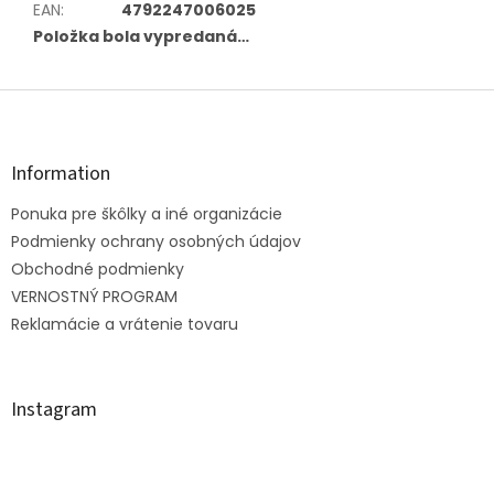
EAN
:
4792247006025
Položka bola vypredaná…
Z
á
p
ä
Information
t
Ponuka pre škôlky a iné organizácie
i
e
Podmienky ochrany osobných údajov
Obchodné podmienky
VERNOSTNÝ PROGRAM
Reklamácie a vrátenie tovaru
Instagram