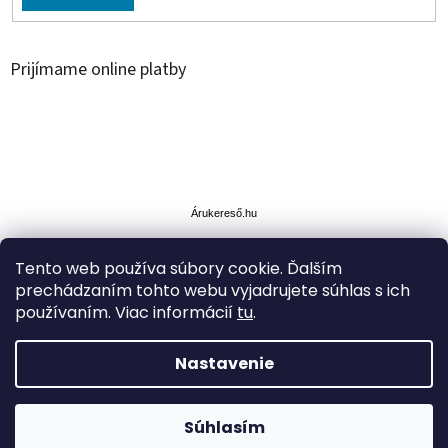
Prijímame online platby
Á
r
u
Árukereső.hu
k
e
Tento web používa súbory cookie. Ďalším
r
prechádzaním tohto webu vyjadrujete súhlas s ich
e
s
používaním. Viac informácií
tu
.
ő
Nastavenie
Vytvoril Shoptet
ZĽAVA až -35% na vybrané produkty.Doprava cez Packetu
Súhlasím
Copyright 2026
Simplytoys
. Všetky práva vyhradené.
Z-point ZDARMA nad 49€.