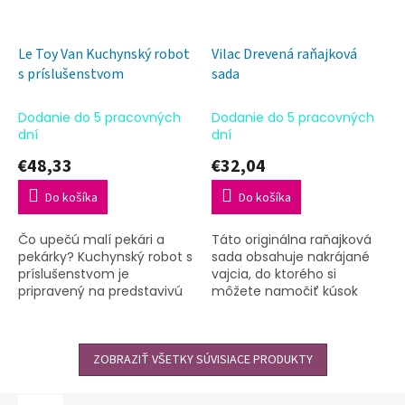
Le Toy Van Kuchynský robot
Vilac Drevená raňajková
s príslušenstvom
sada
Dodanie do 5 pracovných
Dodanie do 5 pracovných
dní
dní
€48,33
€32,04
Do košíka
Do košíka
Čo upečú malí pekári a
Táto originálna raňajková
pekárky? Kuchynský robot s
sada obsahuje nakrájané
príslušenstvom je
vajcia, do ktorého si
pripravený na predstavivú
môžete namočiť kúsok
hru!
chleba, 1 krajec hrianky, syr,
croissant, 2 džemy, 1 šálka
čaju s čajovým sáčkom a...
ZOBRAZIŤ VŠETKY SÚVISIACE PRODUKTY