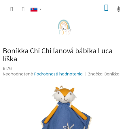
Prejsť
NÁKUP
na
obsah
KOŠÍK
Bonikka Chi Chi ľanová bábika Luca
líška
9176
Priemerné
Neohodnotené
Podrobnosti hodnotenia
Značka:
Bonikka
hodnotenie
produktu
je
0,0
z
5
hviezdičiek.