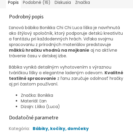
Popis
Podobné (16)
Diskusia
Značka
Podrobný popis
Ľanová bábika Bonikka Chi Chi Luca líška je navrhnutá
ako štýlový spoločník, ktorý podporuje detskú kreativitu
a fantáziu pri každodenných hrách. Vďaka svojmu
spracovaniu z prírodných materiálov predstavuje
mäkkú hračku vhodnú na mojkanie
aj na aktívne
trávenie času v detskej izbe.
Bábika vyniká detailným vyhotovením s výraznou
tváričkou líšky a elegantne ladeným odevom.
Kvalitné
textilné spracovanie
z ľanu zaručuje odolnosť hračky
aj pri častom používaní.
Značka: Bonikka
Materiál: Ľan
Dizajn: Líška (Luca)
Dodatočné parametre
Kategória
:
Bábiky, kočíky, domčeky