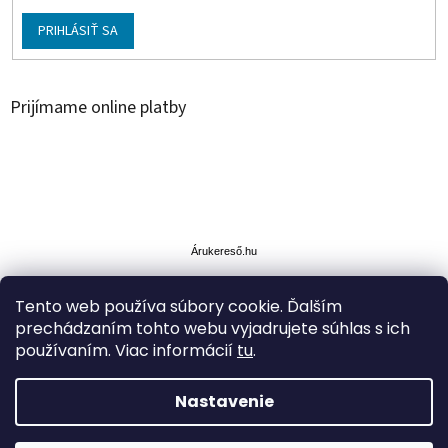
PRIHLÁSIŤ SA
Prijímame online platby
Á
r
u
Árukereső.hu
k
e
Tento web používa súbory cookie. Ďalším
r
prechádzaním tohto webu vyjadrujete súhlas s ich
e
s
používaním. Viac informácií
tu
.
ő
Nastavenie
Vytvoril Shoptet