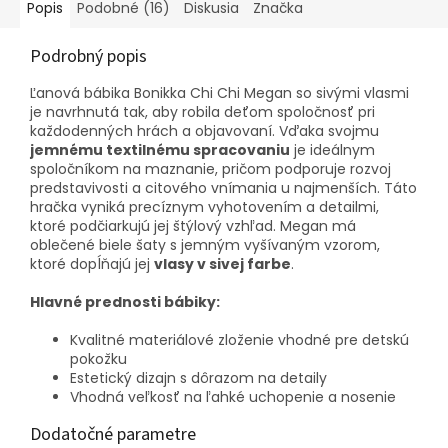
Popis
Podobné (16)
Diskusia
Značka
Podrobný popis
Ľanová bábika Bonikka Chi Chi Megan so sivými vlasmi
je navrhnutá tak, aby robila deťom spoločnosť pri
každodenných hrách a objavovaní. Vďaka svojmu
jemnému textilnému spracovaniu
je ideálnym
spoločníkom na maznanie, pričom podporuje rozvoj
predstavivosti a citového vnímania u najmenších. Táto
hračka vyniká precíznym vyhotovením a detailmi,
ktoré podčiarkujú jej štýlový vzhľad. Megan má
oblečené biele šaty s jemným vyšívaným vzorom,
ktoré dopĺňajú jej
vlasy v sivej farbe
.
Hlavné prednosti bábiky:
Kvalitné materiálové zloženie vhodné pre detskú
pokožku
Estetický dizajn s dôrazom na detaily
Vhodná veľkosť na ľahké uchopenie a nosenie
Dodatočné parametre