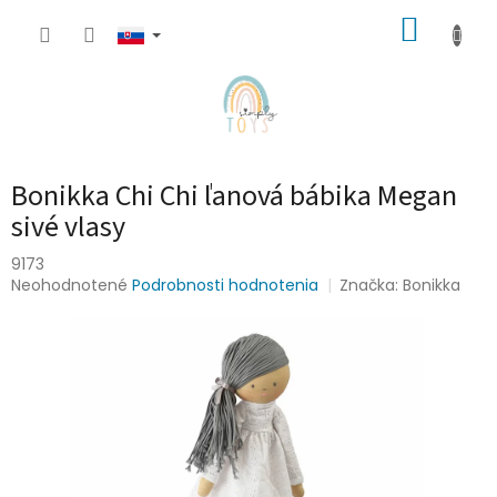
Prejsť
NÁKUP
na
obsah
KOŠÍK
Bonikka Chi Chi ľanová bábika Megan
sivé vlasy
9173
Priemerné
Neohodnotené
Podrobnosti hodnotenia
Značka:
Bonikka
hodnotenie
produktu
je
0,0
z
5
hviezdičiek.