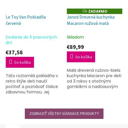
ZADARMO
Z
A
Le Toy Van Pokladňa
Janod Drevená kuchynka
D
červená
Macaron ružová malá
A
R
M
O
Dodanie do 5 pracovných
Skladom
dní
€89,99
€37,58
Do košíka
Do košíka
Malá drevená ružovo-biela
Táto roztomilá pokladňa v
kuchynka Macaron pre deti
retro štýle deti naučí
od 3 rokov s otočnými
počítať a poznávať číslice
gombíkmi a nadčasovým
zábavnou formou. Jej
dizajnom.
doplnky sú drevená
účtenka, papierové
bankovky a drevené mince,
šuplík pokladne...
ZOBRAZIŤ VŠETKY SÚVISIACE PRODUKTY