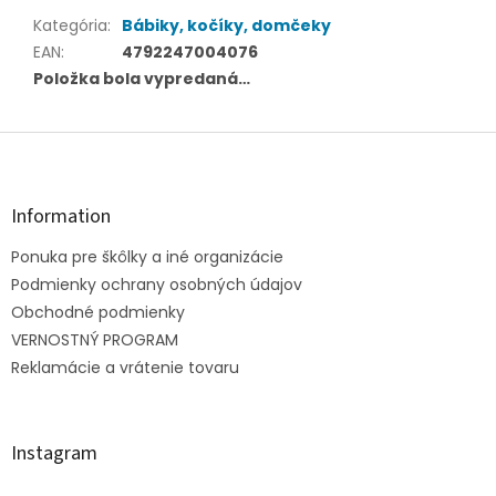
Kategória
:
Bábiky, kočíky, domčeky
EAN
:
4792247004076
Položka bola vypredaná…
Z
á
p
ä
Information
t
Ponuka pre škôlky a iné organizácie
i
e
Podmienky ochrany osobných údajov
Obchodné podmienky
VERNOSTNÝ PROGRAM
Reklamácie a vrátenie tovaru
Instagram