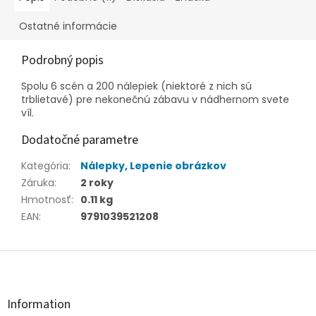
Ostatné informácie
Podrobný popis
Spolu 6 scén a 200 nálepiek (niektoré z nich sú
trblietavé) pre nekonečnú zábavu v nádhernom svete
víl.
Dodatočné parametre
Kategória
:
Nálepky, Lepenie obrázkov
Záruka
:
2 roky
Hmotnosť
:
0.11 kg
EAN
:
9791039521208
Z
á
p
ä
Information