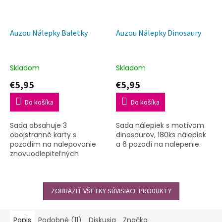
Auzou Nálepky Baletky
Auzou Nálepky Dinosaury
Skladom
Skladom
€5,95
€5,95
Do košíka
Do košíka
Sada obsahuje 3
Sada nálepiek s motívom
obojstranné karty s
dinosaurov, 180ks nálepiek
pozadím na nalepovanie
a 6 pozadí na nalepenie.
znovuodlepiteľných
nálepiek.
ZOBRAZIŤ VŠETKY SÚVISIACE PRODUKTY
Popis
Podobné (11)
Diskusia
Značka