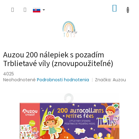
Prejsť
NÁKUP
na
obsah
KOŠÍK
Auzou 200 nálepiek s pozadím
Trblietavé víly (znovupoužiteľné)
4025
Priemerné
Neohodnotené
Podrobnosti hodnotenia
Značka:
Auzou
hodnotenie
produktu
je
0,0
z
5
hviezdičiek.