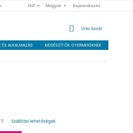
HUF
Magyar
 ADATOK VÉDELMÉNEK FELTÉTELEI
ÜZLETI FELTÉTELEK
Bejelentkezés
HŰSÉGPR
KOSÁR
Üres kosár
K ÉS ALKALMAZÁS
KIEGÉSZÍTŐK GYERMEKEKNEK
Webáruhá
11.
Szállítási lehetőségek