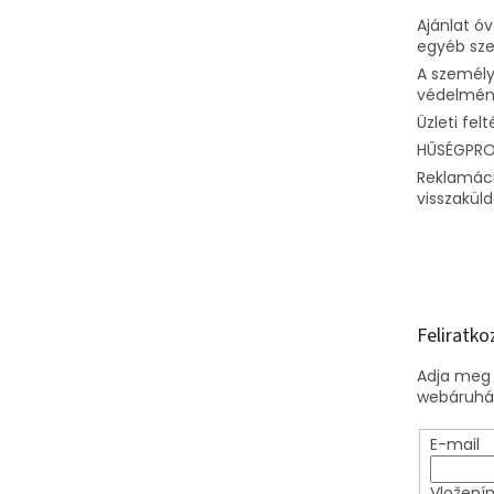
Ajánlat ó
egyéb sz
A személy
védelméne
Üzleti felt
HŰSÉGPR
Reklamáci
visszakül
Feliratko
Adja meg 
webáruház
E-mail
Vložení