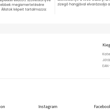
zizegő hangjával elvarázsolja 
isebbek megismertetésére
. Állatok képeit tartalmazza:
l, egy őz, egy róka és egy...
Kie
Kate
Jótá
EAN 
ion
Instagram
Faceboo