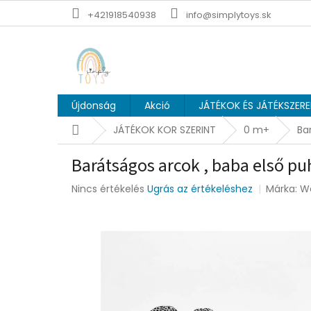
Ugrás
+421918540938
info@simplytoys.sk
a
fő
tartalomhoz
Újdonság
Akció
JÁTÉKOK ÉS JÁTÉKSZER
Kezdőlap
JÁTÉKOK KOR SZERINT
0 m+
Ba
Barátságos arcok , baba első p
A
Nincs értékelés
Ugrás az értékeléshez
Márka:
We
termék
átlagos
értékelése
5-
ből
0,0
csillag.