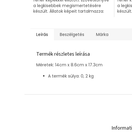
a legkisebbek megismertetésére
a legk
készült. Állatok képeit tartalmazza:
készült
egy malac, egy csibe, egy tehén és
egy nyú
egy...
Leírás
Beszélgetés
Márka
Termék részletes leírása
Méretek:
14cm x 8.6cm x 17.3cm
A termék súlya:
0, 2
kg
L
á
b
l
é
Informat
c