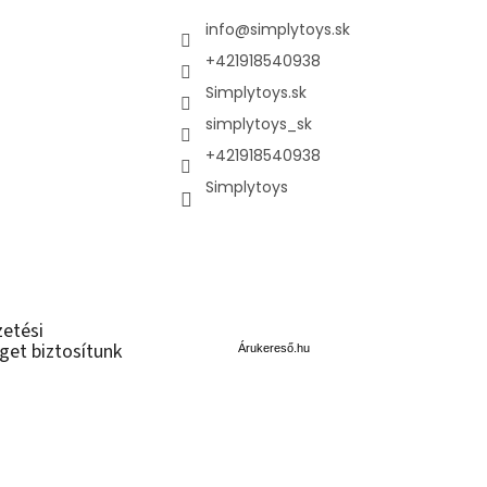
info
@
simplytoys.sk
+421918540938
Simplytoys.sk
simplytoys_sk
+421918540938
Simplytoys
Á
zetési
r
get biztosítunk
u
Árukereső.hu
k
e
r
e
s
ő