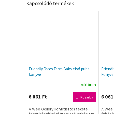
Kapcsolódó termékek
Friendly Faces Farm Baby első puha
Friendl
könyve
könyve
raktáron
6 061 Ft
6 061
Kosárba
A Wee Gallery kontrasztos fekete-
A Wee 
fehér képekkel ellátott szövetkönyve
fehér k