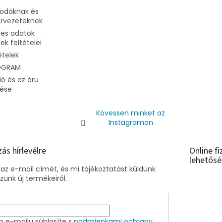
vodáknak és
ervezeteknek
es adatok
k feltételei
ételek
OGRAM
ó és az áru
dése
Kövessen minket az
Instagramon
zás hírlevélre
Online fi
lehetősé
az e-mail címét, és mi tájékoztatást küldünk
unk új termékeiről.
m e-mailu súhlasíte s
podmienkami ochrany