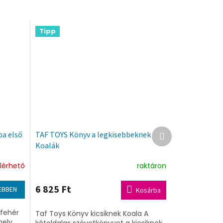
Tipp
Következő
ba első
TAF TOYS Könyv a legkisebbeknek
termék
Koalák
lérhető
raktáron
6 825 Ft
EBBEN
Kosárba
-fehér
Taf Toys Könyv kicsiknek Koala A
mely
kétoldalas szövetkönyvet a kicsiknek