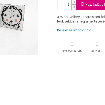
Hozzáadás a 
A Wee Gallery kontrasztos fe
legkisebbek megismertetésér
Részletes információ
NYOMTATÁS
KÉRDÉS