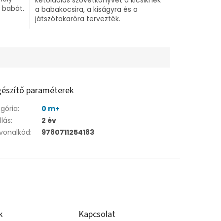
a babát.
a babakocsira, a kiságyra és a
játszótakaróra tervezték.
gészítő paraméterek
gória
:
0 m+
llás
:
2 év
vonalkód
:
9780711254183
k
Kapcsolat