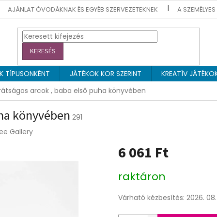
AJÁNLAT ÓVODÁKNAK ÉS EGYÉB SZERVEZETEKNEK
A SZEMÉLYES
KERESÉS
EK TÍPUSONKÉNT
JÁTÉKOK KOR SZERINT
KREATÍV JÁTÉKO
rátságos arcok , baba első puha könyvében
uha könyvében
291
e Gallery
6 061 Ft
Egységár:
raktáron
Várható kézbesítés:
2026. 08. 