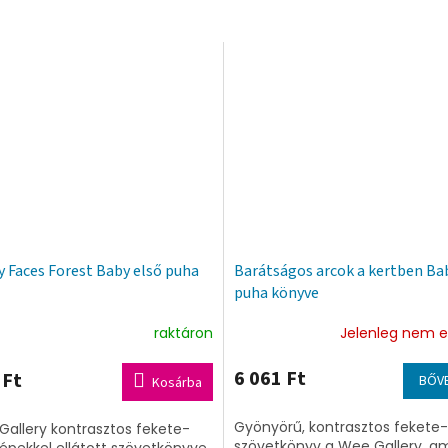
y Faces Forest Baby első puha
Barátságos arcok a kertben Ba
puha könyve
raktáron
Jelenleg nem e
6 061 Ft
 Ft
BŐV
Kosárba
Gyönyörű, kontrasztos fekete
Gallery kontrasztos fekete-
szövetkönyv a Wee Gallery, a
épekkel ellátott szövetkönyve