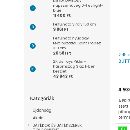
KiETLA DIABOLA
napszemüveg 0-1 év light-
blue
11 400 Ft
Felfújható Sirály 150 cm
9 861 Ft
Felfújható nyugágy
textilhuzattal Saint Tropez
180 cm
26 581 Ft
2 db-
BUTT
2Kids Toys Pikler-
háromszög 3 az 1-ben
hó,sz
készlet
43 943 Ft
4 93
Kategóriák
Kategóriák
átugrása
A FRI
szett
Újdonság
pilla
termé
Akció
hónap
JÁTÉKOK ÉS JÁTÉKSZEREK
tervez
Új
TÍPUSONKÉNT