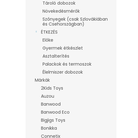
Tároló dobozok
Növekedésmérők
Szőnyegek (csak Szlovákiában
és Csehországban)
ÉTKEZÉS
Előke
Gyermek étkészlet
Asztalterítés
Palackok és termoszok
Élelmiszer dobozok
Márkák
2Kids Toys
Auzou
Banwood
Banwood Eco
Bigjigs Toys
Bonikka
Connetix