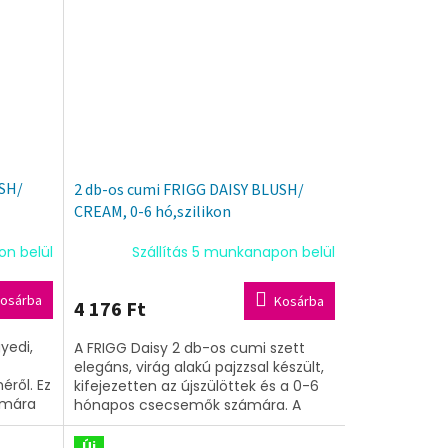
USH/
2 db-os cumi FRIGG DAISY BLUSH/
CREAM, 0-6 hó,szilikon
on belül
Szállítás 5 munkanapon belül
osárba
Kosárba
4 176 Ft
yedi,
A FRIGG Daisy 2 db-os cumi szett
elegáns, virág alakú pajzzsal készült,
ről. Ez
kifejezetten az újszülöttek és a 0-6
ámára
hónapos csecsemők számára. A
szilikon anyagú kiegészítők
gyengédek a...
Új