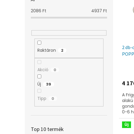
m
k
l
é
r
2086
Ft
4937
Ft
k
e
e
n
k
d
l
e
i
z
2 db-
s
é
Raktáron
2
POPPY
t
s
á
e
j
Akció
0
a
4 17
Új
39
A Fri
Tipp
0
alakú
gondo
0-6 h
kifejl
szett 
Új
Top 10 termék