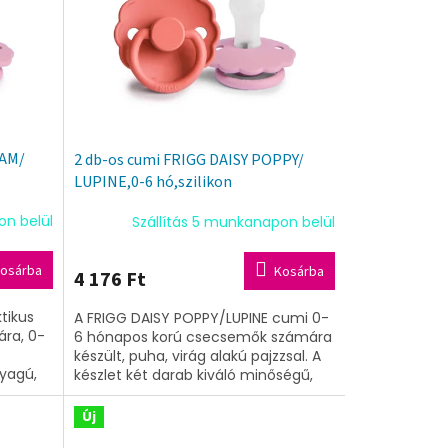
EAM/
2 db-os cumi FRIGG DAISY POPPY/
LUPINE,0-6 hó,szilikon
on belül
Szállítás 5 munkanapon belül
osárba
Kosárba
4 176 Ft
tikus
A FRIGG DAISY POPPY/LUPINE cumi 0-
ára, 0-
6 hónapos korú csecsemők számára
készült, puha, virág alakú pajzzsal. A
nyagú,
készlet két darab kiváló minőségű,
umit
szilikon anyagú cumit tartalmaz.
Új