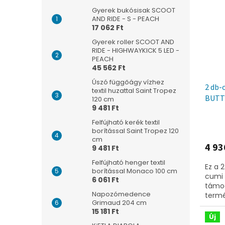
Gyerek bukósisak SCOOT
AND RIDE - S - PEACH
17 062 Ft
Gyerek roller SCOOT AND
RIDE - HIGHWAYKICK 5 LED -
PEACH
45 562 Ft
Úszó függőágy vízhez
2 db-
textil huzattal Saint Tropez
BUTT
120 cm
9 481 Ft
hó,sz
Felfújható kerék textil
borítással Saint Tropez 120
cm
4 93
9 481 Ft
Felfújható henger textil
Ez a 
borítással Monaco 100 cm
cumi 
6 061 Ft
támog
Napozómedence
termé
Grimaud 204 cm
hónap
15 181 Ft
krémsz
Új