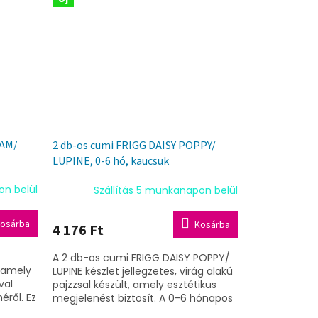
EAM/
2 db-os cumi FRIGG DAISY POPPY/
LUPINE, 0-6 hó, kaucsuk
on belül
Szállítás 5 munkanapon belül
osárba
Kosárba
4 176 Ft
A 2 db-os cumi FRIGG DAISY POPPY/
, amely
LUPINE készlet jellegzetes, virág alakú
val
pajzzsal készült, amely esztétikus
ről. Ez
megjelenést biztosít. A 0-6 hónapos
ámára
korosztály számára tervezett...