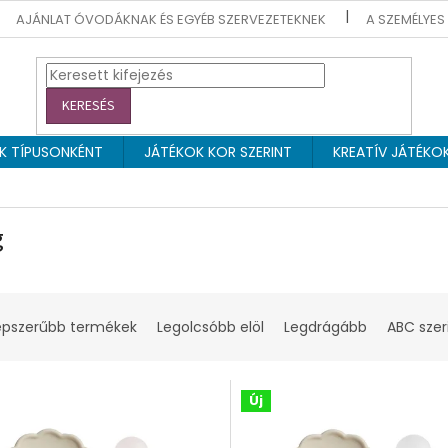
AJÁNLAT ÓVODÁKNAK ÉS EGYÉB SZERVEZETEKNEK
A SZEMÉLYES
KERESÉS
EK TÍPUSONKÉNT
JÁTÉKOK KOR SZERINT
KREATÍV JÁTÉKO
g
épszerűbb termékek
Legolcsóbb elöl
Legdrágább
ABC szer
Új