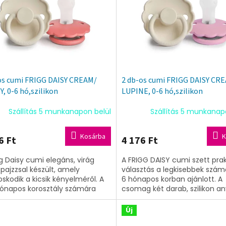
os cumi FRIGG DAISY CREAM/
2 db-os cumi FRIGG DAISY CR
, 0-6 hó,szilikon
LUPINE, 0-6 hó,szilikon
Szállítás 5 munkanapon belül
Szállítás 5 munkanap
Kosárba
K
6 Ft
4 176 Ft
gg Daisy cumi elegáns, virág
A FRIGG DAISY cumi szett prak
 pajzzsal készült, amely
választás a legkisebbek szám
skodik a kicsik kényelméről. A
6 hónapos korban ajánlott. A
ónapos korosztály számára
csomag két darab, szilikon a
esztett, két darabos szilikon
elegáns virágformájú játszóc
krém...
tartalmaz...
Új