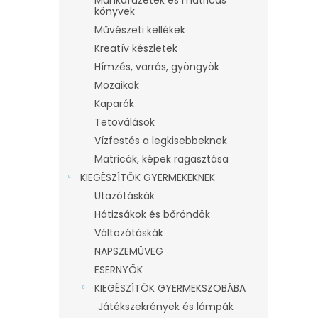
pajzzs
könyvek
Művészeti kellékek
Kreatív készletek
Hímzés, varrás, gyöngyök
Mozaikok
Kaparók
Tetoválások
Vízfestés a legkisebbeknek
Matricák, képek ragasztása
KIEGÉSZÍTŐK GYERMEKEKNEK
Utazótáskák
Hátizsákok és bőröndök
Változótáskák
NAPSZEMÜVEG
ESERNYŐK
KIEGÉSZÍTŐK GYERMEKSZOBÁBA
Játékszekrények és lámpák