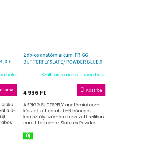
2 db-os anatómiai cumi FRIGG
, 0-6
BUTTERFLY SLATE/ POWDER BLUE,0-
6 hó,szilikon
on belül
Szállítás 5 munkanapon belül
osárba
Kosárba
4 936 Ft
ó alakú
A FRIGG BUTTERFLY anatómiai cumi
val a 0-
készlet két darab, 0-6 hónapos
újt
korosztály számára tervezett szilikon
rabos
cumit tartalmaz Slate és Powder
ő el.
Blue színekben. A pillangó formájú
pajzs...
Új