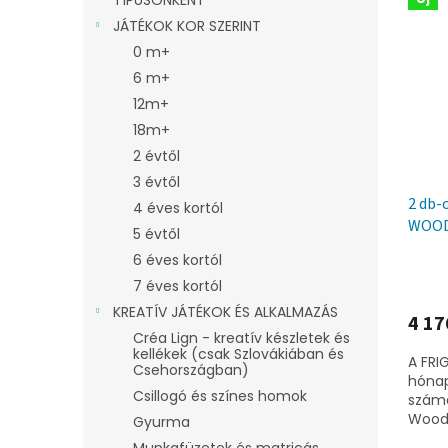
JÁTÉKOK KOR SZERINT
0 m+
6 m+
12m+
18m+
2 évtől
3 évtől
2 db-
4 éves kortól
WOODC
5 évtől
6 éves kortól
7 éves kortól
KREATÍV JÁTÉKOK ÉS ALKALMAZÁS
4 17
Créa Lign - kreatív készletek és
kellékek (csak Szlovákiában és
A FRI
Csehországban)
hónap
Csillogó és színes homok
számá
Woodc
Gyurma
szívó
Munkafüzetek és matricás