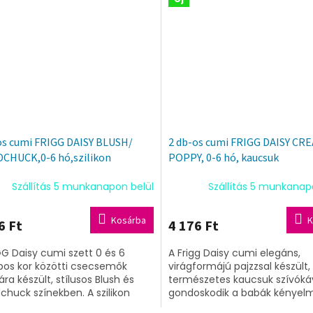
os cumi FRIGG DAISY BLUSH/
2 db-os cumi FRIGG DAISY CR
HUCK,0-6 hó,szilikon
POPPY, 0-6 hó, kaucsuk
Szállítás 5 munkanapon belül
Szállítás 5 munkanap
Kosárba
K
6 Ft
4 176 Ft
GG Daisy cumi szett 0 és 6
A Frigg Daisy cumi elegáns,
os kor közötti csecsemők
virágformájú pajzzsal készült
ra készült, stílusos Blush és
természetes kaucsuk szívóká
huck színekben. A szilikon
gondoskodik a babák kényelmé
kával ellátott termék virág alakú
a 0-6 hónapos korosztály sz