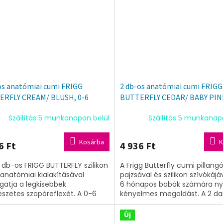
os anatómiai cumi FRIGG
2 db-os anatómiai cumi FRIGG
ERFLY CREAM/ BLUSH, 0-6
BUTTERFLY CEDAR/ BABY PINK
ilikon
hó,szilikon
Szállítás 5 munkanapon belül
Szállítás 5 munkanap
Kosárba
K
6 Ft
4 936 Ft
2 db-os FRIGG BUTTERFLY szilikon
A Frigg Butterfly cumi pillang
anatómiai kialakításával
pajzsával és szilikon szívókájá
atja a legkisebbek
6 hónapos babák számára ny
szetes szopóreflexét. A 0-6
kényelmes megoldást. A 2 da
os korosztály számára készült,
szett pasztell színekben érhet
ín és...
Új