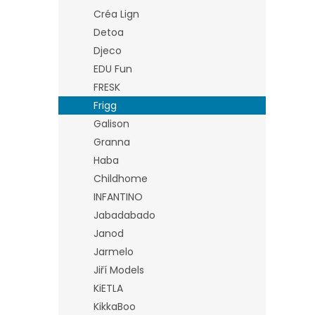
Créa Lign
Detoa
Djeco
EDU Fun
FRESK
Frigg
Galison
Granna
Haba
Childhome
INFANTINO
Jabadabado
Janod
Jarmelo
Jiří Models
KiETLA
KikkaBoo