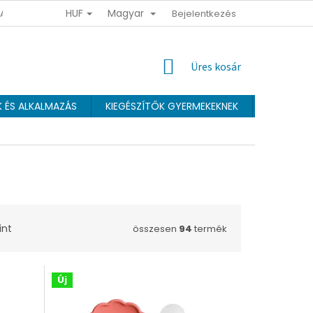
HUF
Magyar
 ADATOK VÉDELMÉNEK FELTÉTELEI
ÜZLETI FELTÉTELEK
Bejelentkezés
HŰSÉGPR
KOSÁR
Üres kosár
K ÉS ALKALMAZÁS
KIEGÉSZÍTŐK GYERMEKEKNEK
Webáruhá
int
összesen
94
termék
Új