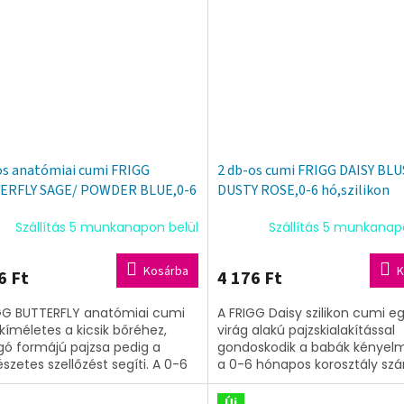
os anatómiai cumi FRIGG
2 db-os cumi FRIGG DAISY BL
ERFLY SAGE/ POWDER BLUE,0-6
DUSTY ROSE,0-6 hó,szilikon
ilikon
Szállítás 5 munkanapon belül
Szállítás 5 munkanap
Kosárba
K
6 Ft
4 176 Ft
GG BUTTERFLY anatómiai cumi
A FRIGG Daisy szilikon cumi eg
 kíméletes a kicsik bőréhez,
virág alakú pajzskialakítással
ngó formájú pajzsa pedig a
gondoskodik a babák kényelmé
szetes szellőzést segíti. A 0-6
a 0-6 hónapos korosztály sz
os korosztály számára
tervezett, 2 darabos készlet
ett,...
elegáns...
Új