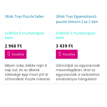
2Kids Toys Puzzle Safari
2Kids Toys Egyensúlyozó
puzzle Unicorn 2 az 1-ben
Szállítás 5 munkanapon
Szállítás 5 munkanapon
belül
belül
2 968 Ft
3 439 Ft
Kosárba
Kosárba
Milyen szép, békés nap! A
Üdvözöljük az egyszarvúak
nap süt, és az állatok
mesevilágában, ahol az
többsége épp most jött ki
egyszarvúak a varázslatos
otthonából. Puzzle méretei:
szivárványos hangulatot
30x22,5x1,5 cmÉletkor: 18
élvezik. Méretek: 21,5x21,5x2
hónapos kortól
cmÉletkor: 18 hónapos
kortól