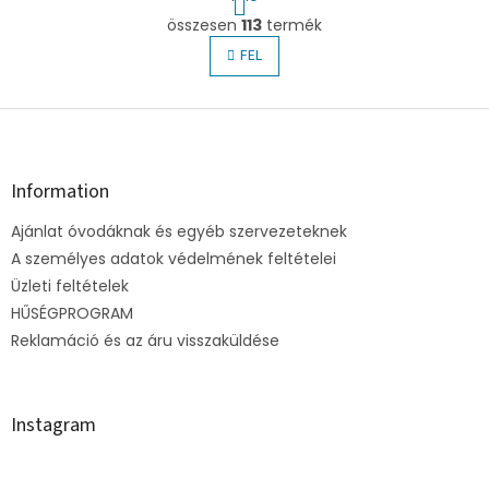
a
L
p
összesen
113
termék
i
o
s
FEL
z
t
á
s
a
L
i
r
á
á
b
n
l
Information
y
é
í
Ajánlat óvodáknak és egyéb szervezeteknek
c
t
A személyes adatok védelmének feltételei
á
s
Üzleti feltételek
e
HŰSÉGPROGRAM
l
Reklamáció és az áru visszaküldése
e
m
e
i
Instagram