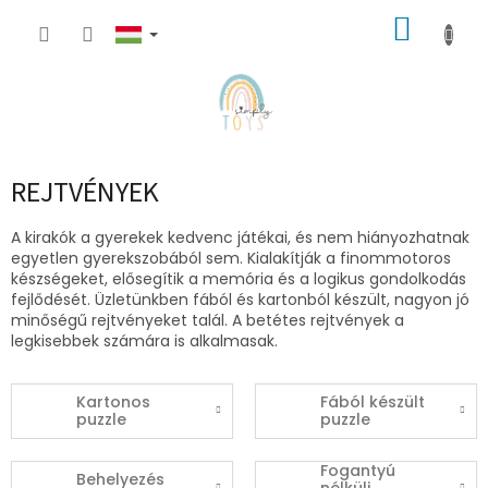
Ugrás
KOSÁR
a
fő
tartalomhoz
REJTVÉNYEK
A kirakók a gyerekek kedvenc játékai, és nem hiányozhatnak
egyetlen gyerekszobából sem. Kialakítják a finommotoros
készségeket, elősegítik a memória és a logikus gondolkodás
fejlődését. Üzletünkben fából és kartonból készült, nagyon jó
minőségű rejtvényeket talál. A betétes rejtvények a
legkisebbek számára is alkalmasak.
Kartonos
Fából készült
puzzle
puzzle
Fogantyú
Behelyezés