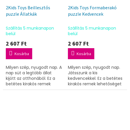
2Kids Toys Beillesztős
2Kids Toys Formaberakó
puzzle Állatkák
puzzle Kedvencek
Szállítás 5 munkanapon
Szállítás 5 munkanapon
belül
belül
2 607 Ft
2 607 Ft
Kosárba
Kosárba
Milyen szép, nyugodt nap. A
Milyen szép, nyugodt nap.
nap süt a legtöbb állat
Játsszunk a kis
kijött az otthonából. Ez a
kedvencekkel. Ez a betétes
betétes kirakós remek
kirakós remek lehetőséget
lehetőséget kínál arra,
kínál arra, hogy a
hogy a legkisebbeknél
legkisebbeknél fejlesszük a
fejlesszük a
finommotorikát, a türelmet
finommotorikát, a...
és az...