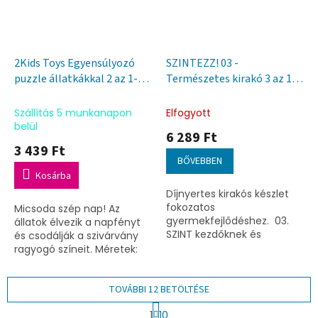
2Kids Toys Egyensúlyozó
SZINTEZZ! 03 -
puzzle állatkákkal 2 az 1-
Természetes kirakó 3 az 1-
ben
ben
Szállítás 5 munkanapon
Elfogyott
belül
6 289 Ft
3 439 Ft
BŐVEBBEN
Kosárba
Díjnyertes kirakós készlet
fokozatos
Micsoda szép nap! Az
gyermekfejlődéshez. 03.
állatok élvezik a napfényt
SZINT kezdőknek és
és csodálják a szivárvány
haladóknak. A kirakó
ragyogó színeit. Méretek:
összesen 3 kirakót
21,5x21,5x1,6 cmÉletkor: 18
tartalmaz (24, 30 és 35
hónapos kortól
darabos), beleértve...
TOVÁBBI 12 BETÖLTÉSE
L
1
10