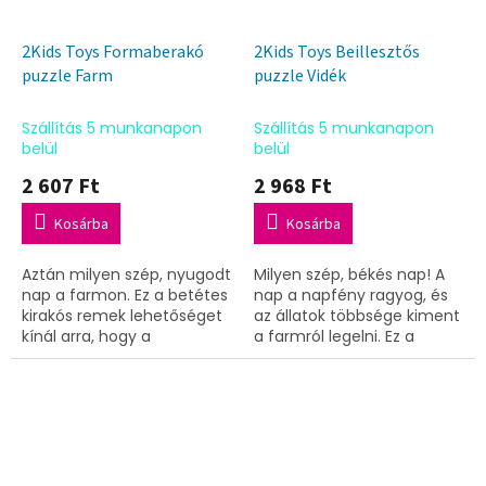
2Kids Toys Formaberakó
2Kids Toys Beillesztős
puzzle Farm
puzzle Vidék
Szállítás 5 munkanapon
Szállítás 5 munkanapon
belül
belül
2 607 Ft
2 968 Ft
Kosárba
Kosárba
Aztán milyen szép, nyugodt
Milyen szép, békés nap! A
nap a farmon. Ez a betétes
nap a napfény ragyog, és
kirakós remek lehetőséget
az állatok többsége kiment
kínál arra, hogy a
a farmról legelni. Ez a
legkisebbeknél fejlesszük a
gyönyörű betűs kirakó
finommotorikát, a türelmet
nagyszerű lehetőséget
és az állatok...
kínál legkisebbjeink...