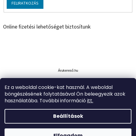
FELIRATKOZÁS
Online fizetési lehetőséget biztosítunk
Á
r
u
Árukereső.hu
k
e
Ez a weboldal cookie-kat használ. A weboldal
r
böngészésének folytatásával Ön beleegyezik azok
e
s
használatába. További információ
itt.
ő
Beállítások
Shoptet készítette
A kiválasztott termékekre akár -35% KEDVEZMÉNY. Szállítás
kiszállítási pontokon vagy Z-boxon keresztül INGYENES
Elfogadom
Copyright 2026
Simplytoys
. Minden jog fenntartva.