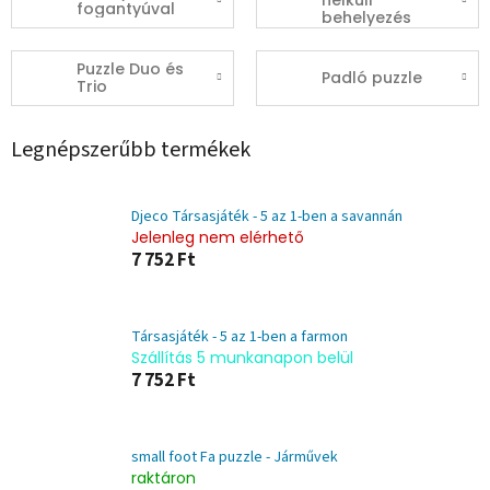
nélküli
fogantyúval
behelyezés
Puzzle Duo és
Padló puzzle
Trio
Legnépszerűbb termékek
Djeco Társasjáték - 5 az 1-ben a savannán
Jelenleg nem elérhető
7 752 Ft
Társasjáték - 5 az 1-ben a farmon
Szállítás 5 munkanapon belül
7 752 Ft
small foot Fa puzzle - Járművek
raktáron