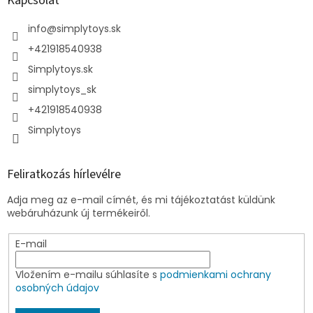
Kapcsolat
info
@
simplytoys.sk
+421918540938
Simplytoys.sk
simplytoys_sk
+421918540938
Simplytoys
Feliratkozás hírlevélre
Adja meg az e-mail címét, és mi tájékoztatást küldünk
webáruházunk új termékeiről.
E-mail
Vložením e-mailu súhlasíte s
podmienkami ochrany
osobných údajov