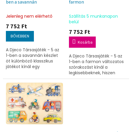
i
ben a savannán
farmon
s
t
Jelenleg nem elérhető
Szállítás 5 munkanapon
á
belül
7 752 Ft
j
7 752 Ft
a
BŐVEBBEN
Kosárba
A Djeco Társasjáték - 5 az
1-ben a savannán készlet
A Djeco Társasjáték - 5 az
öt különböző klasszikus
1-ben a farmon változatos
játékot kínál egy
szórakozást kínál a
csomagban, amelyekkel a
legkisebbeknek, hiszen
gyerekek játékosan
egyetlen dobozban öt
fejleszthetik figyelmüket és
különböző klasszikus játékot
logikai...
rejt. A készlet fejleszti a...