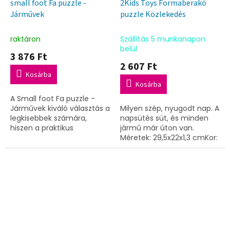
small foot Fa puzzle -
2Kids Toys Formaberakó
Járművek
puzzle Közlekedés
raktáron
Szállítás 5 munkanapon
belül
3 876 Ft
2 607 Ft
Kosárba
Kosárba
A Small foot Fa puzzle -
Járművek kiváló választás a
Milyen szép, nyugodt nap. A
legkisebbek számára,
napsütés süt, és minden
hiszen a praktikus
jármű már úton van.
fogantyúk megkönnyítik az
Méretek: 29,5x22x1,3 cmKor:
elemek megfogását és a
12m+
helyükre illesztését. A
játék...