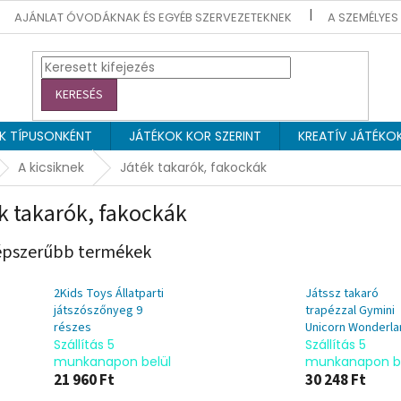
AJÁNLAT ÓVODÁKNAK ÉS EGYÉB SZERVEZETEKNEK
A SZEMÉLYES
KERESÉS
EK TÍPUSONKÉNT
JÁTÉKOK KOR SZERINT
KREATÍV JÁTÉKO
A kicsiknek
Játék takarók, fakockák
k takarók, fakockák
pszerűbb termékek
2Kids Toys Állatparti
Játssz takaró
játszószőnyeg 9
trapézzal Gymini
részes
Unicorn Wonderla
Szállítás 5
Szállítás 5
munkanapon belül
munkanapon be
21 960 Ft
30 248 Ft