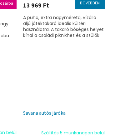
BŐVEBBEN
osárba
13 969 Ft
A puha, extra nagyméretű, vízálló
aljú játéktakaró ideális kültéri
vagy
használatra. A takaró bőséges helyet
kínál a családi piknikhez és a szülők
baba
számára, hogy játszhassanak...
.
Savana autós járóka
on belül
Szállítás 5 munkanapon belül