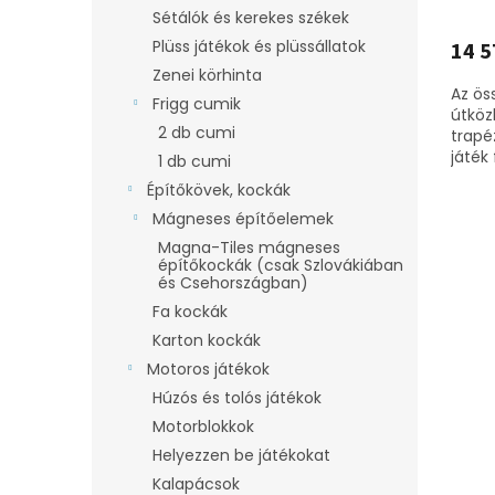
Sétálók és kerekes székek
Plüss játékok és plüssállatok
14 5
Zenei körhinta
Az ös
Frigg cumik
útköz
2 db cumi
trapé
játék
1 db cumi
Építőkövek, kockák
Mágneses építőelemek
Magna-Tiles mágneses
építőkockák (csak Szlovákiában
és Csehországban)
Fa kockák
Karton kockák
Motoros játékok
Húzós és tolós játékok
Motorblokkok
Helyezzen be játékokat
Kalapácsok