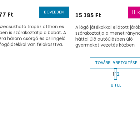
BŐVEBBEN
K
77 Ft
15 185 Ft
szecsukható trapéz otthon és
A lógó játékokkal ellátott járó
ben is szórakoztatja a babát. A
szórakoztatja a menetirányn
zra három csörgő és csilingelő
háttal ülő autóülésben ülő
 fogójátékkal van felakasztva.
gyermeket vezetés közben.
TOVÁBBI 9 BETÖLTÉSE
L
1
2
a
L
p
i
FEL
o
s
z
t
á
a
s
i
r
á
n
y
í