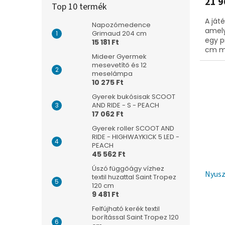
21 9
Top 10 termék
A ját
Napozómedence
amely
Grimaud 204 cm
egy p
15 181 Ft
cm mé
Mideer Gyermek
mesevetítő és 12
meselámpa
10 275 Ft
Gyerek bukósisak SCOOT
AND RIDE - S - PEACH
17 062 Ft
Gyerek roller SCOOT AND
RIDE - HIGHWAYKICK 5 LED -
PEACH
45 562 Ft
Úszó függőágy vízhez
Nyusz
textil huzattal Saint Tropez
120 cm
9 481 Ft
Felfújható kerék textil
borítással Saint Tropez 120