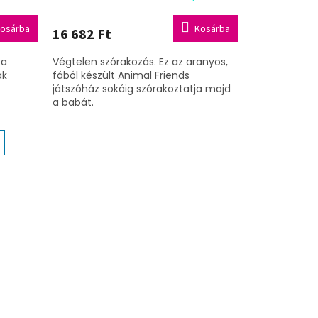
osárba
Kosárba
16 682 Ft
ka
Végtelen szórakozás. Ez az aranyos,
ak
fából készült Animal Friends
játszóház sokáig szórakoztatja majd
a babát.