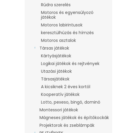
Rúdra szerelés
Motoros és egyensúlyozó
játékok
Motoros labirintusok
keresztülhúzás és hímzés
Motoros asztalok
Társas játékok
Kártyásjátékok
Logikai játékok és rejtvények
Utazási játékok
Társasjátékok
A kicsiknek 2 éves kortól
Kooperatív játékok
Lotto, pexeso, bingó, dominó
Montessori játékok
Mágneses játékok és építőkockák
Projektorok és zseblámpák
REJTVÉNYEK