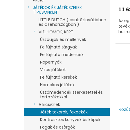
JÁTÉKOK ÉS JÁTÉKSZEREK
11 6
TÍPUSONKÉNT
LITTLE DUTCH ( csak Szlovákiában
Az eg
és Csehországban )
tevék
hasra
VÍZ, HOMOK, KERT
Úszóujjak és mellények
Felfújható tárgyak
Felfújható medencék
Napernyők
Vizes játékok
Felfújható kerekek
Homokos játékok
Úszómedencék szerkezettel és
tartozékokkal
A kicsiknek
Közút
Játék takarók, fakockák
Kontrasztos könyvek és képek
Fogak és csörgők