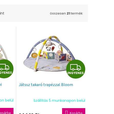
int
összesen
21
termék
I
I
GYENES
INGYENES
N
N
i
Játssz takaró trapézzal Bloom
G
G
Y
Y
on belül
Szállítás 5 munkanapon belül
E
E
osárba
Kosárba