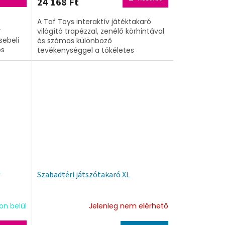
24 168 Ft
N
N
A Taf Toys interaktív játéktakaró
E
E
y
világító trapézzal, zenélő körhintával
sebeli
és számos különböző
S
os
S
tevékenységgel a tökéletes
tassa
érzékszervi játszótér a babák
számára. Serkenti az egyéni...
r
Szabadtéri játszótakaró XL
on belül
Jelenleg nem elérhető