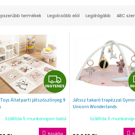
épszerűbb termékek
Legolcsóbb elöl
Legdrágább
ABC szer
I
INGYENES
IN
N
 Toys Állatparti játszószőnyeg 9
Játssz takaró trapézzal Gymin
G
s
Unicorn Wonderlands
Y
Szállítás 5 munkanapon belül
Szállítás 5 munkanap
E
Kosárba
K