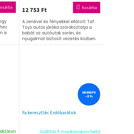
osárba
Kosárba
12 753 Ft
hogy
A zenével és fényekkel ellátott Taf
shez
Toys autós járóka szórakoztatja a
n is
babát az autóutak során, és
nyugalmat biztosít vezetés közben.
18 202 Ft
–8 %
Fa keresztléc Erdőbarátok
raktáron
Szállítás 5 munkanapon belül