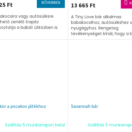
BŐVEBBEN
K
25 Ft
13 665 Ft
akocsira vagy autósülésre
A Tiny Love bár alkalmas
thető zenélő trapéz
babakocsihoz, autósüléshez 
koztatja a babát útközben is.
nyugágyhoz. Rengeteg
tevékenységet kínál, hogy a 
útközben és otthon is jól
szórakozzon, például csörgőt,..
kör a pocakos játékhoz
Savannah bár
Szállítás 5 munkanapon belül
Szállítás 5 munkanap