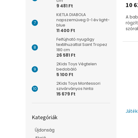
cm
10 6
9 481 Ft
KiETLA DIABOLA
A bab
napszemüveg 0-1 év light-
rögzí
blue
szóra
11 400 Ft
Felfújható nyugágy
textilhuzattal Saint Tropez
180 cm
26 581 Ft
2Kids Toys Végtelen
bedobáló
5 100 Ft
2Kids Toys Montessori
szivárványos hinta
15 679 Ft
Játék
Kategóriák
Kategóriák
átugrása
Újdonság
Akció