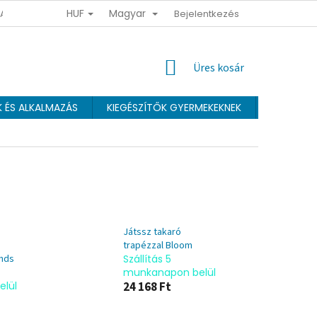
HUF
Magyar
 ADATOK VÉDELMÉNEK FELTÉTELEI
ÜZLETI FELTÉTELEK
Bejelentkezés
HŰSÉGPR
KOSÁR
Üres kosár
K ÉS ALKALMAZÁS
KIEGÉSZÍTŐK GYERMEKEKNEK
Webáruhá
Játssz takaró
trapézzal Bloom
nds
Szállítás 5
munkanapon belül
lül
24 168 Ft