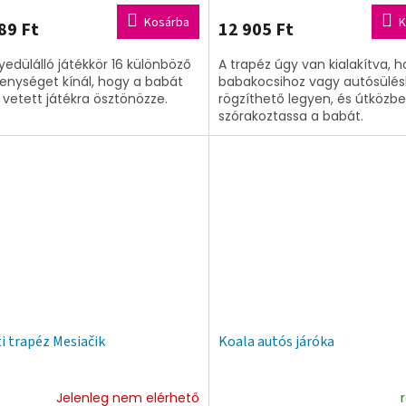
Kosárba
K
89 Ft
12 905 Ft
yedülálló játékkör 16 különböző
A trapéz úgy van kialakítva, 
enységet kínál, hogy a babát
babakocsihoz vagy autósülé
 vetett játékra ösztönözze.
rögzíthető legyen, és útközbe
szórakoztassa a babát.
i trapéz Mesiačik
Koala autós járóka
Jelenleg nem elérhető