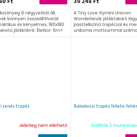
60 Ft
30 248 Ft
N
ékszőnyeg 9 négyzetből áll,
A Tiny Love Gymini Unicorn
E
ek könnyen összeállíthatók
Wonderlands játéktakaró lág
raktikus és kényelmes, 180x180
pasztellszínű trapézzal és me
S
retű játéktérré. Életkor: 6m+
unikornis motívummal szám
variációt kínál, hogy szórakoz
és stimulálja...
i zenés trapéz
Babakocsi trapéz fekete-fehé
Jelenleg nem elérhető
Szállítás 5 munkanap