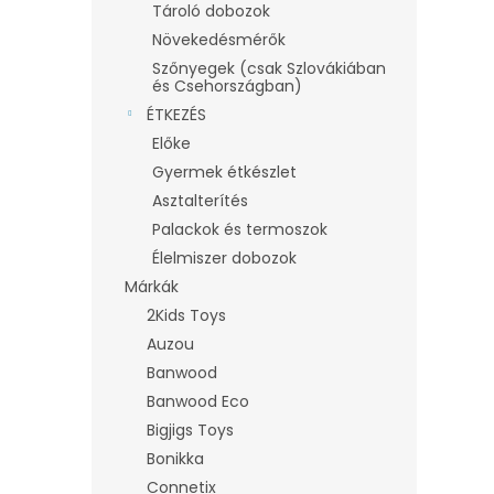
Tároló dobozok
Növekedésmérők
Szőnyegek (csak Szlovákiában
és Csehországban)
ÉTKEZÉS
Előke
Gyermek étkészlet
Asztalterítés
Palackok és termoszok
Élelmiszer dobozok
Márkák
2Kids Toys
Auzou
Banwood
Banwood Eco
Bigjigs Toys
Bonikka
Connetix