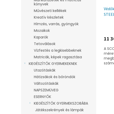
könyvek
Védők
Művészeti kellékek
STEE
Kreatív készletek
Hímzés, varrás, gyöngyök
Mozaikok
Kaparók
11 3
Tetoválások
A SCO
Vízfestés a legkisebbeknek
méret
Matricák, képek ragasztása
megb
számá
KIEGÉSZÍTŐK GYERMEKEKNEK
tarta
Utazótáskák
rögzít
Hátizsákok és bőröndök
Változótáskák
NAPSZEMÜVEG
ESERNYŐK
KIEGÉSZÍTŐK GYERMEKSZOBÁBA
Játékszekrények és lámpák