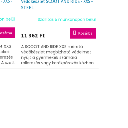
 XXS -
Védőkészlet SCOOT AND RIDE - XXS -
STEEL
on belül
Szállítás 5 munkanapon belül
osárba
Kosárba
11 362 Ft
et XXS
A SCOOT AND RIDE XXS méretű
mekek
védőkészlet megbízható védelmet
lerezés
nyújt a gyermekek számára
 A szett
rollerezés vagy kerékpározás közben.
maz,...
A szett könyök- és térdvédőket
tartalmaz, amelyek...