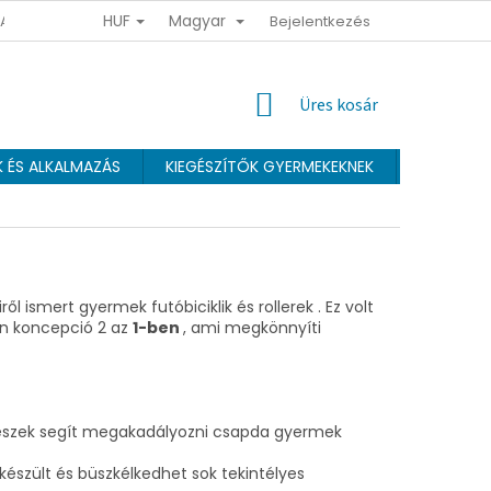
HUF
Magyar
 ADATOK VÉDELMÉNEK FELTÉTELEI
ÜZLETI FELTÉTELEK
Bejelentkezés
HŰSÉGPR
KOSÁR
Üres kosár
K ÉS ALKALMAZÁS
KIEGÉSZÍTŐK GYERMEKEKNEK
Webáruhá
 ismert gyermek futóbiciklik és rollerek . Ez volt
ban koncepció 2 az
1-ben
, ami megkönnyíti
trészek segít megakadályozni csapda gyermek
szült és büszkélkedhet sok tekintélyes