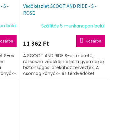
 S -
Védőkészlet SCOOT AND RIDE - S -
ROSE
on belül
Szállítás 5 munkanapon belül
osárba
Kosárba
11 362 Ft
t S-es
A SCOOT AND RIDE S-es méretű,
en
rózsaszín védőkészletet a gyermekek
a
biztonságos játékához tervezték. A
könyök-
csomag könyök- és térdvédőket
melyek
tartalmaz, amelyek állítható
pántokkal...