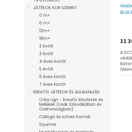
Védők
JÁTÉKOK KOR SZERINT
BLAC
0 m+
6 m+
12m+
18m+
11 3
2 évtől
A SCO
3 évtől
védők
4 éves kortól
bizto
5 évtől
feket
térd-
6 éves kortól
könny
7 éves kortól
KREATÍV JÁTÉKOK ÉS ALKALMAZÁS
Créa Lign - kreatív készletek és
kellékek (csak Szlovákiában és
Csehországban)
Csillogó és színes homok
Gyurma
Munkafüzetek és matricás