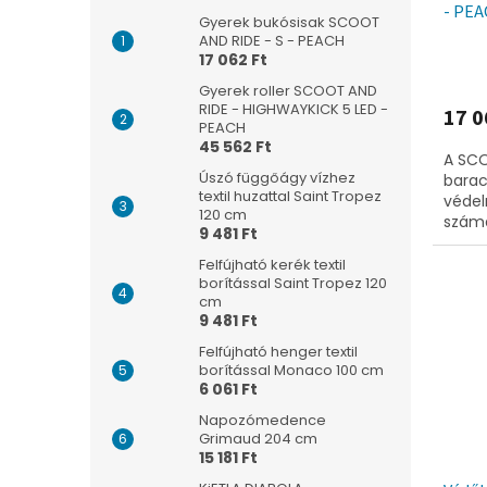
- PE
t
s
Gyerek bukósisak SCOOT
á
e
AND RIDE - S - PEACH
17 062 Ft
j
a
Gyerek roller SCOOT AND
RIDE - HIGHWAYKICK 5 LED -
17 0
PEACH
45 562 Ft
A SCO
Úszó függőágy vízhez
barac
textil huzattal Saint Tropez
védel
120 cm
számá
9 481 Ft
játék
lámpá
Felfújható kerék textil
borítással Saint Tropez 120
cm
9 481 Ft
Felfújható henger textil
borítással Monaco 100 cm
6 061 Ft
Napozómedence
Grimaud 204 cm
15 181 Ft