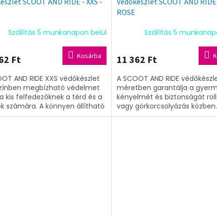
észlet SCOOT AND RIDE - XXS -
Védőkészlet SCOOT AND RIDE -
ROSE
Szállítás 5 munkanapon belül
Szállítás 5 munkanap
Kosárba
K
62 Ft
11 362 Ft
OT AND RIDE XXS védőkészlet
A SCOOT AND RIDE védőkészl
zínben megbízható védelmet
méretben garantálja a gyer
 a kis felfedezőknek a térd és a
kényelmét és biztonságát rol
k számára. A könnyen állítható
vagy görkorcsolyázás közben.
kkal ellátott szett kényelmes...
térd- és könyökvédőket tartal