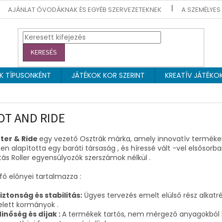
AJÁNLAT ÓVODÁKNAK ÉS EGYÉB SZERVEZETEKNEK
A SZEMÉLYES
KERESÉS
EK TÍPUSONKÉNT
JÁTÉKOK KOR SZERINT
KREATÍV JÁTÉKO
OT AND RIDE
ter & Ride
egy vezető Osztrák márka, amely innovatív termékeiről
en alapította egy baráti társaság , és híressé vált -vel elsősor
tás Roller egyensúlyozók szerszámok nélkül .
fő előnyei​ tartalmazza :
iztonság és stabilitás:
Ügyes tervezés emelt elülső rész alka
elett kormányok .
inőség és díjak :
A termékek tartós, nem mérgező anyagokból ké