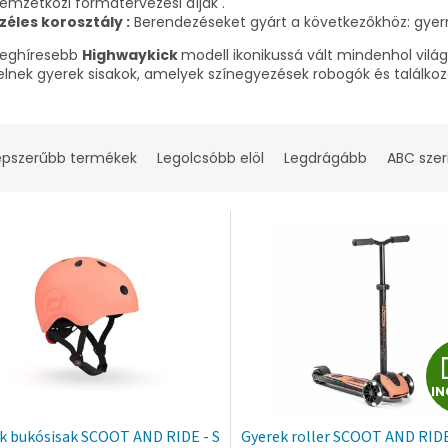
emzetközi formatervezési díjak .
zéles korosztály :
Berendezéseket gyárt a következőkhöz: gyermek
 leghíresebb
Highwaykick
modell ikonikussá vált mindenhol világ
lnek gyerek sisakok, amelyek színegyezések​ robogók és találkozá
épszerűbb termékek
Legolcsóbb elöl
Legdrágább
ABC szer
IN
k bukósisak SCOOT AND RIDE - S
Gyerek roller SCOOT AND RIDE