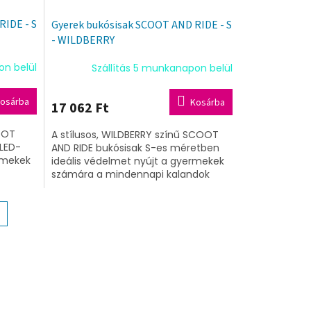
RIDE - S
Gyerek bukósisak SCOOT AND RIDE - S
- WILDBERRY
on belül
Szállítás 5 munkanapon belül
osárba
Kosárba
17 062 Ft
COOT
A stílusos, WILDBERRY színű SCOOT
 LED-
AND RIDE bukósisak S-es méretben
rmekek
ideális védelmet nyújt a gyermekek
számára a mindennapi kalandok
tű
során. A kényelmes viselet
érdekében az...