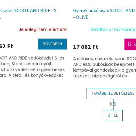
észlet SCOOT AND RIDE - S -
Gyerek bukósisak SCOOT AND 
L
- OLIVE
Jelenleg nem elérhető
Szállítás 5 munkanap
BŐVEBBEN
K
62 Ft
17 062 Ft
OT AND RIDE védőkészlet S-es
A stílusos, olívazöld színű S
ben, Steel színben nyújt
AND RIDE bukósisak beépített
ízható védelmet a gyermekek
lámpával gondoskodik a gye
ra. A térd- és könyökvédőket
fokozott biztonságáról és
lmazó szett kényelmesen
láthatóságáról. Az S-es mére
hető az...
védőfelszerelés...
TOVÁBBI 12 BETÖLTÉSE
L
1
6
a
L
p
i
FEL
o
s
z
t
á
a
s
i