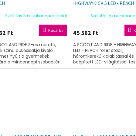
ACH
HIGHWAYKICK 5 LED - PEACH
Szállítás 5 munkanapon belül
Szállítás 5 munkanap
Kosárba
K
62 Ft
45 562 Ft
OT AND RIDE S-es méretű,
A SCOOT AND RIDE - HIGHWAY
k színű bukósisakja kiváló
LED - PEACH roller stabil,
met nyújt a gyermekek
háromkerekű kialakítással és
ra a mindennapi szabadtéri
beépített LED-világítással tes
ok során. A sisak beépített LED
biztonságosabbá és élvezete
val és...
mindennapi gurulást....