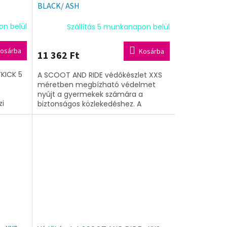
G
BLACK/ ASH
Y
on belül
Szállítás 5 munkanapon belül
E
osárba
Kosárba
11 362 Ft
N
KICK 5
A SCOOT AND RIDE védőkészlet XXS
E
méretben megbízható védelmet
nyújt a gyermekek számára a
S
zi
biztonságos közlekedéshez. A
sebbé a
könnyen állítható, BLACK/ ASH színű
könyök- és térdvédők...