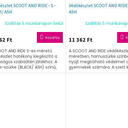
észlet SCOOT AND RIDE - S -
Védőkészlet SCOOT AND RIDE -
K/ ASH
ASH
Szállítás 5 munkanapon belül
Szállítás 5 munkanap
Kosárba
K
62 Ft
11 362 Ft
OT AND RIDE S-es méretű
A SCOOT AND RIDE védőkészle
észlet hatékony kiegészítő a
méretben, hamuszürke színb
nságos szabadtéri játékhoz. A
nyújt megbízható védelmet 
e-szürke (BLACK/ ASH) színű,
gyermekek számára. A szett 
 és könyökvédőkből álló szett
és térdvédőket tartalmaz, a
en...
kényelmesen...