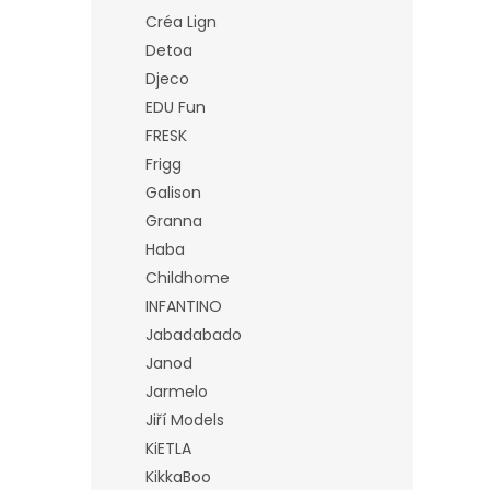
Créa Lign
Detoa
Djeco
EDU Fun
FRESK
Frigg
Galison
Granna
Haba
Childhome
INFANTINO
Jabadabado
Janod
Jarmelo
Jiří Models
KiETLA
KikkaBoo