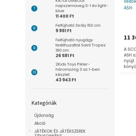
KiETLA DIABOLA
Védők
napszemüveg 0-1 év light-
ASH
blue
11 400 Ft
Felfújható Sirály 150 cm
9 861 Ft
11 3
Felfújható nyugágy
textilhuzattal Saint Tropez
A SCO
180 cm
ASH s
26 581 Ft
nyújt
2Kids Toys Pikler-
könyö
háromszög 3 az 1-ben
pánto
készlet
43 943 Ft
Kategóriák
Kategóriák
átugrása
Újdonság
Akció
JÁTÉKOK ÉS JÁTÉKSZEREK
TÍPUSONKÉNT