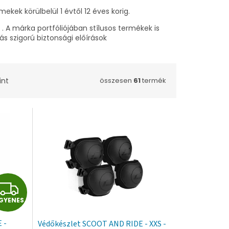
ek körülbelül 1 évtől 12 éves korig.
 . A márka portfóliójában stílusos termékek is
s szigorú biztonsági előírások
int
összesen
61
termék
I
GYENES
N
 -
Védőkészlet SCOOT AND RIDE - XXS -