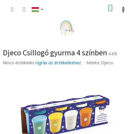
Ugrás
KOSÁR
a
fő
tartalomhoz
Djeco Csillogó gyurma 4 színben
449
A
Nincs értékelés
Ugrás az értékeléshez
Márka:
Djeco
termék
átlagos
értékelése
5-
ből
0,0
csillag.