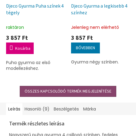
Djeco Gyurma Puha színek 4
Djeco Gyurma a legkisebb 4
tégely
színhez
raktáron
Jelenleg nem elérhető
3 857 Ft
3 857 Ft
BŐVEBBEN
Kosárba
Gyurma négy színben.
Puha gyurma az első
modellezéshez.
ÖSSZES KAPCSOLÓDÓ TERMÉK MEGJELENÍTÉSE
Leírás
Hasonló (9)
Beszélgetés
Márka
Termék részletes leírása
Nagyszerű puha gyurma 4 csillogó színben, fedeles