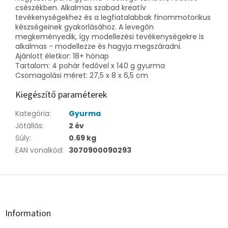
csészékben. Alkalmas szabad kreatív
tevékenységekhez és a legfiatalabbak finommotorikus
készségeinek gyakorlásához. A levegőn
megkeményedik, így modellezési tevékenységekre is
alkalmas - modellezze és hagyja megszáradni.
Ajánlott életkor: 18+ hónap
Tartalom: 4 pohár fedővel x 140 g gyurma
Csomagolási méret: 27,5 x 8 x 6,5 cm
Kiegészítő paraméterek
Kategória
:
Gyurma
Jótállás
:
2 év
Súly
:
0.69 kg
EAN vonalkód
:
3070900090293
L
á
b
l
Information
é