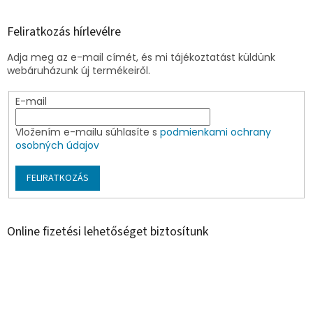
Feliratkozás hírlevélre
Adja meg az e-mail címét, és mi tájékoztatást küldünk
webáruházunk új termékeiről.
E-mail
Vložením e-mailu súhlasíte s
podmienkami ochrany
osobných údajov
FELIRATKOZÁS
Online fizetési lehetőséget biztosítunk
Á