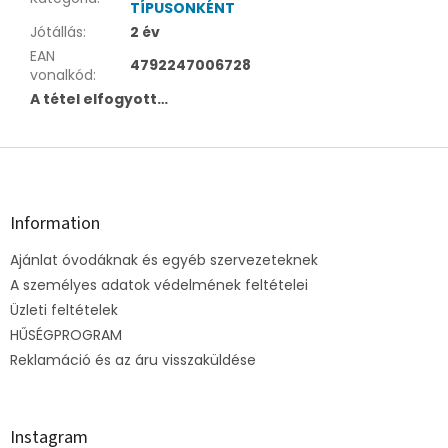
TÍPUSONKÉNT
Jótállás
:
2 év
EAN
4792247006728
vonalkód
:
A tétel elfogyott…
L
á
b
l
Information
é
Ajánlat óvodáknak és egyéb szervezeteknek
c
A személyes adatok védelmének feltételei
Üzleti feltételek
HŰSÉGPROGRAM
Reklamáció és az áru visszaküldése
Instagram