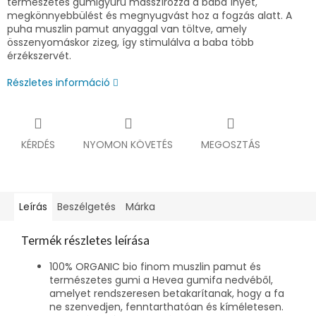
természetes gumigyűrű masszírozza a baba ínyét,
megkönnyebbülést és megnyugvást hoz a fogzás alatt. A
puha muszlin pamut anyaggal van töltve, amely
összenyomáskor zizeg, így stimulálva a baba több
érzékszervét.
Részletes információ
KÉRDÉS
NYOMON KÖVETÉS
MEGOSZTÁS
Leírás
Beszélgetés
Márka
Termék részletes leírása
100% ORGANIC bio finom muszlin pamut és
természetes gumi a Hevea gumifa nedvéből,
amelyet rendszeresen betakarítanak, hogy a fa
ne szenvedjen, fenntarthatóan és kíméletesen.