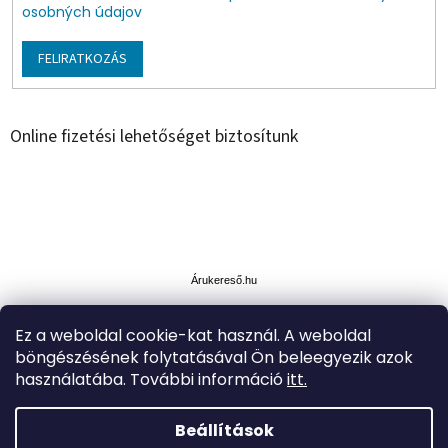
osobných údajov
FELIRATKOZÁS
Online fizetési lehetőséget biztosítunk
Á
r
u
Árukereső.hu
k
e
Ez a weboldal cookie-kat használ. A weboldal
r
böngészésének folytatásával Ön beleegyezik azok
e
s
használatába. További információ
itt.
ő
Beállítások
Shoptet készítette