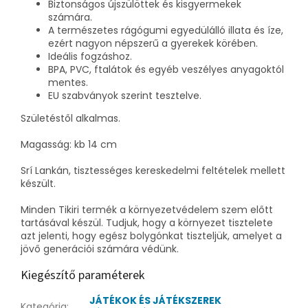
Biztonságos újszülöttek és kisgyermekek
számára.
A természetes rágógumi egyedülálló illata és íze,
ezért nagyon népszerű a gyerekek körében.
Ideális fogzáshoz.
BPA, PVC, ftalátok és egyéb veszélyes anyagoktól
mentes.
EU szabványok szerint tesztelve.
Születéstől alkalmas.
Magasság: kb 14 cm
Srí Lankán, tisztességes kereskedelmi feltételek mellett
készült.
Minden Tikiri termék a környezetvédelem szem előtt
tartásával készül. Tudjuk, hogy a környezet tisztelete
azt jelenti, hogy egész bolygónkat tiszteljük, amelyet a
jövő generációi számára védünk.
Kiegészítő paraméterek
JÁTÉKOK ÉS JÁTÉKSZEREK
Kategória
: