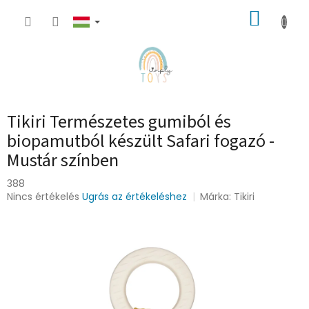
Ugrás
KOSÁR
a
fő
tartalomhoz
Tikiri Természetes gumiból és
biopamutból készült Safari fogazó -
Mustár színben
388
A
Nincs értékelés
Ugrás az értékeléshez
Márka:
Tikiri
termék
átlagos
értékelése
5-
ből
0,0
csillag.