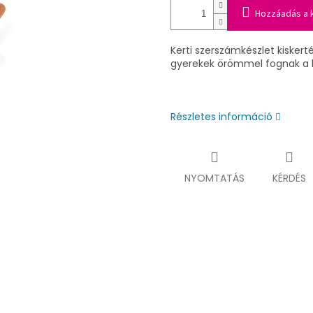
Hozzáadás a 
Kerti szerszámkészlet kisker
gyerekek örömmel fognak a k
Részletes információ
NYOMTATÁS
KÉRDÉS