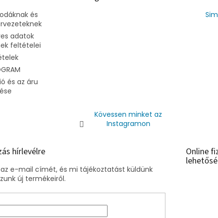
vodáknak és
Sim
ervezeteknek
es adatok
k feltételei
ételek
OGRAM
ó és az áru
dése
Kövessen minket az
Instagramon
zás hírlevélre
Online fi
lehetősé
az e-mail címét, és mi tájékoztatást küldünk
unk új termékeiről.