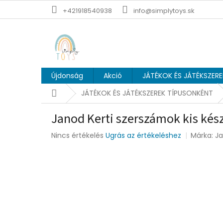
Ugrás
+421918540938
info@simplytoys.sk
a
fő
tartalomhoz
Újdonság
Akció
JÁTÉKOK ÉS JÁTÉKSZER
Kezdőlap
JÁTÉKOK ÉS JÁTÉKSZEREK TÍPUSONKÉNT
Janod Kerti szerszámok kis kész
A
Nincs értékelés
Ugrás az értékeléshez
Márka:
J
termék
átlagos
értékelése
5-
ből
0,0
csillag.