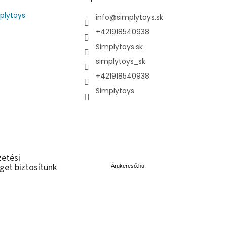
plytoys
info
@
simplytoys.sk
+421918540938
Simplytoys.sk
simplytoys_sk
+421918540938
Simplytoys
Á
zetési
r
get biztosítunk
u
Árukereső.hu
k
e
r
e
s
ő