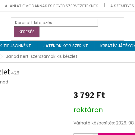
AJÁNLAT ÓVODÁKNAK ÉS EGYÉB SZERVEZETEKNEK
A SZEMÉLYES
KERESÉS
EK TÍPUSONKÉNT
JÁTÉKOK KOR SZERINT
KREATÍV JÁTÉKO
Janod Kerti szerszámok kis készlet
let
426
anod
3 792 Ft
Egységár:
raktáron
Várható kézbesítés:
2026. 08. 