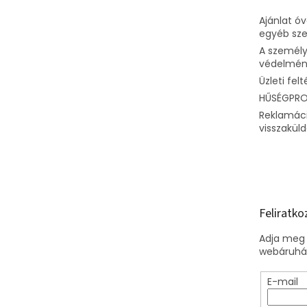
Ajánlat ó
egyéb sz
A személy
védelméne
Üzleti felt
HŰSÉGPR
Reklamáci
visszakül
Feliratko
Adja meg 
webáruház
E-mail