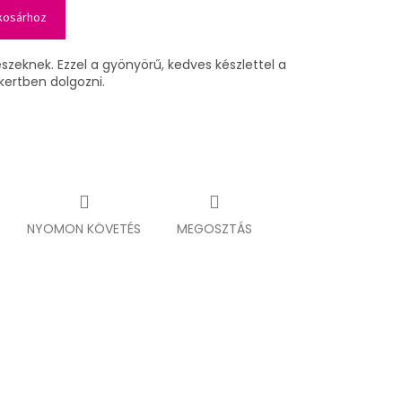
kosárhoz
tészeknek.
Ezzel a gyönyörű, kedves készlettel a
ertben dolgozni.
NYOMON KÖVETÉS
MEGOSZTÁS