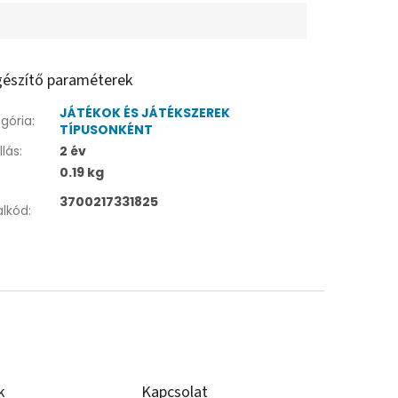
gészítő paraméterek
JÁTÉKOK ÉS JÁTÉKSZEREK
gória
:
TÍPUSONKÉNT
llás
:
2 év
:
0.19 kg
3700217331825
alkód
:
k
Kapcsolat