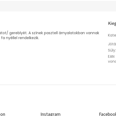
Kie
tot/ gereblyét. A színek pasztell árnyalatokban vannak
Kate
fa nyéllel rendelkezik.
Jótá
Súly
EAN
von
ion
Instagram
Faceboo