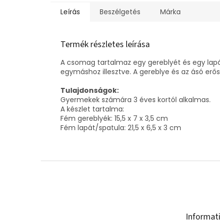
Leírás
Beszélgetés
Márka
Termék részletes leírása
A csomag tartalmaz egy gereblyét és egy lapá
egymáshoz illesztve.
A gereblye és az ásó erős 
Tulajdonságok:
Gyermekek számára 3 éves kortól alkalmas.
A készlet tartalma:
Fém gereblyék: 15,5 x 7 x 3,5 cm
Fém lapát/spatula: 21,5 x 6,5 x 3 cm
L
á
b
l
é
Informat
c