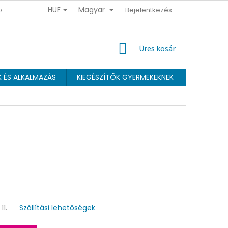
HUF
Magyar
 ADATOK VÉDELMÉNEK FELTÉTELEI
ÜZLETI FELTÉTELEK
Bejelentkezés
HŰSÉGPR
KOSÁR
Üres kosár
K ÉS ALKALMAZÁS
KIEGÉSZÍTŐK GYERMEKEKNEK
Webáruhá
11.
Szállítási lehetőségek