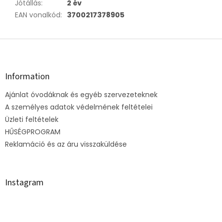
Jótállás
:
2 év
EAN vonalkód
:
3700217378905
L
á
b
l
Information
é
Ajánlat óvodáknak és egyéb szervezeteknek
c
A személyes adatok védelmének feltételei
Üzleti feltételek
HŰSÉGPROGRAM
Reklamáció és az áru visszaküldése
Instagram