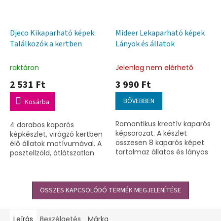
Djeco Kikaparható képek:
Mideer Lekaparható képek
Találkozók a kertben
Lányok és állatok
raktáron
Jelenleg nem elérhető
2 531 Ft
3 990 Ft
BŐVEBBEN
Kosárba
Romantikus kreatív kaparós
4 darabos kaparós
képsorozat. A készlet
képkészlet, virágzó kertben
összesen 8 kaparós képet
élő állatok motívumával. A
tartalmaz állatos és lányos
pasztellzöld, átlátszatlan
motívumokkal, valamint
rétegbe karcolt mintákkal
egy kaparótollat.
gyönyörű színek tárulnak
fel.
ÖSSZES KAPCSOLÓDÓ TERMÉK MEGJELENÍTÉSE
Leírás
Beszélgetés
Márka