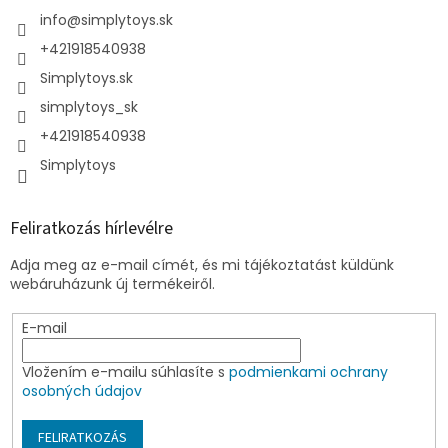
info
@
simplytoys.sk
+421918540938
Simplytoys.sk
simplytoys_sk
+421918540938
Simplytoys
Feliratkozás hírlevélre
Adja meg az e-mail címét, és mi tájékoztatást küldünk
webáruházunk új termékeiről.
E-mail
Vložením e-mailu súhlasíte s
podmienkami ochrany
osobných údajov
FELIRATKOZÁS