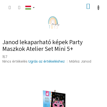
Ugrás
KOSÁR
a
fő
tartalomhoz
Janod lekaparható képek Party
Maszkok Atelier Set Mini 5+
157
A
Nincs értékelés
Ugrás az értékeléshez
Márka:
Janod
termék
átlagos
értékelése
5-
ből
0,0
csillag.