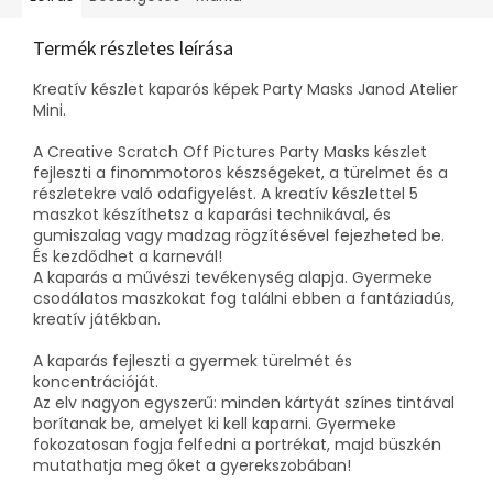
Termék részletes leírása
Kreatív készlet kaparós képek Party Masks Janod Atelier
Mini.
A Creative Scratch Off Pictures Party Masks készlet
fejleszti a finommotoros készségeket, a türelmet és a
részletekre való odafigyelést. A kreatív készlettel 5
maszkot készíthetsz a kaparási technikával, és
gumiszalag vagy madzag rögzítésével fejezheted be.
És kezdődhet a karnevál!
A kaparás a művészi tevékenység alapja. Gyermeke
csodálatos maszkokat fog találni ebben a fantáziadús,
kreatív játékban.
A kaparás fejleszti a gyermek türelmét és
koncentrációját.
Az elv nagyon egyszerű: minden kártyát színes tintával
borítanak be, amelyet ki kell kaparni. Gyermeke
fokozatosan fogja felfedni a portrékat, majd büszkén
mutathatja meg őket a gyerekszobában!