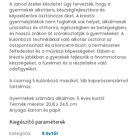
A Janod Atelier készletet úgy tervezték, hogy a
gyermekek alkotásra, készségfejlesztésre és
képzelőerőre ösztönözze őket. A kreatív
gyermekjátékok nem foglalnak sok helyet, alkalmasak
utazáshoz és otthonra, egészségben és betegségben,
és hosszú órákon át szórakoztatják a gyermekeket. A
különböző technikákkal való alkotás ösztönzi az
összpontosítást és a koncentrációt, a természetes
felfedezést és a művészi képességeket. Ebben a
kreatív játékban a gyerekek fejlesztik a finommotoros
készségeket, a türelmet és a részletekre való
odafigyelést.
A csomag 5 különböző maszkot, 1db kaparószerszámot
tartalmaz.
Gyermekek számára alkalmas: 5 éves kortól
Termék mérete: 20,8 x 24,5 cm
Anyaga: karton és papír
Kiegészítő paraméterek
Kategória
:
5 évtől