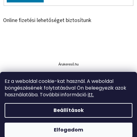
Online fizetési lehetőséget biztosítunk
Á
r
u
Árukereső.hu
k
e
Ez a weboldal cookie-kat használ. A weboldal
r
böngészésének folytatásával Ön beleegyezik azok
e
s
használatába. További információ
itt.
ő
Beállítások
Shoptet készítette
A kiválasztott termékekre akár -35% KEDVEZMÉNY. Szállítás
kiszállítási pontokon vagy Z-boxon keresztül INGYENES
Elfogadom
Copyright 2026
Simplytoys
. Minden jog fenntartva.
19.999 ft felett