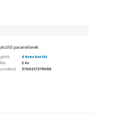
gészítő paraméterek
gória
:
4 éves kortól
llás
:
2 év
vonalkód
:
3700217378066