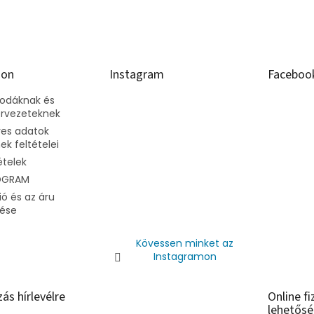
ion
Instagram
Faceboo
vodáknak és
ervezeteknek
es adatok
k feltételei
ételek
OGRAM
ó és az áru
dése
Kövessen minket az
Instagramon
zás hírlevélre
Online fi
lehetősé