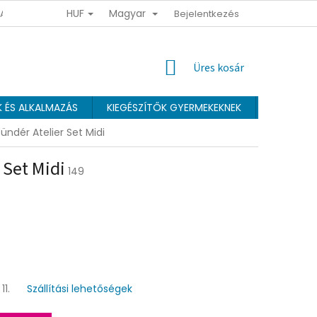
HUF
Magyar
 ADATOK VÉDELMÉNEK FELTÉTELEI
ÜZLETI FELTÉTELEK
Bejelentkezés
HŰSÉGPR
KOSÁR
Üres kosár
K ÉS ALKALMAZÁS
KIEGÉSZÍTŐK GYERMEKEKNEK
Webáruhá
ündér Atelier Set Midi
 Set Midi
149
11.
Szállítási lehetőségek