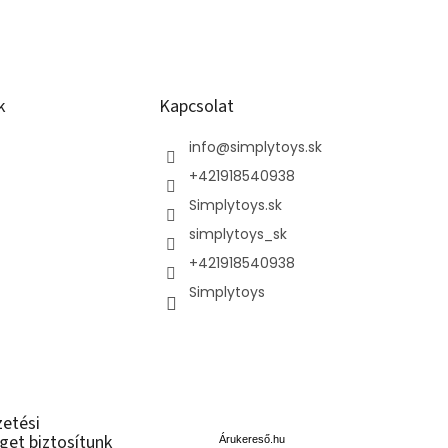
k
Kapcsolat
info
@
simplytoys.sk
+421918540938
Simplytoys.sk
simplytoys_sk
+421918540938
Simplytoys
Á
zetési
r
get biztosítunk
u
Árukereső.hu