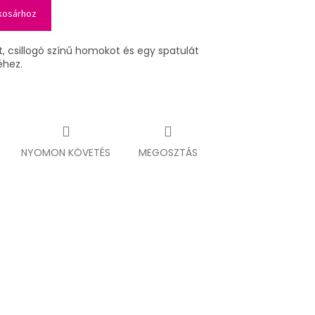
kosárhoz
át, csillogó színű homokot és egy spatulát
éhez.
NYOMON KÖVETÉS
MEGOSZTÁS