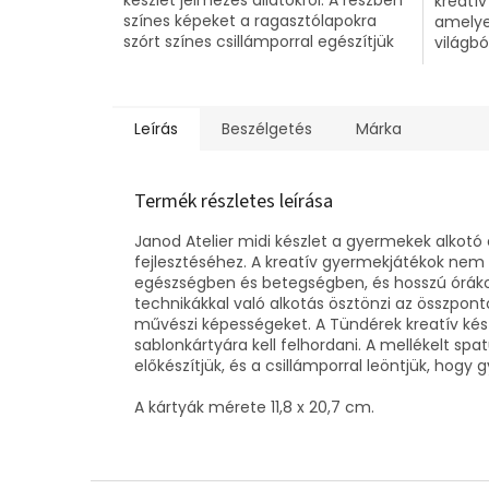
kreatív
színes képeket a ragasztólapokra
amelye
szórt színes csillámporral egészítjük
világbó
ki.
Leírás
Beszélgetés
Márka
Termék részletes leírása
Janod Atelier midi készlet a gyermekek alkotó
fejlesztéséhez. A kreatív gyermekjátékok nem 
egészségben és betegségben, és hosszú óráko
technikákkal való alkotás ösztönzi az összpont
művészi képességeket. A Tündérek kreatív kés
sablonkártyára kell felhordani. A mellékelt spa
előkészítjük, és a csillámporral leöntjük, hogy
A kártyák mérete 11,8 x 20,7 cm.