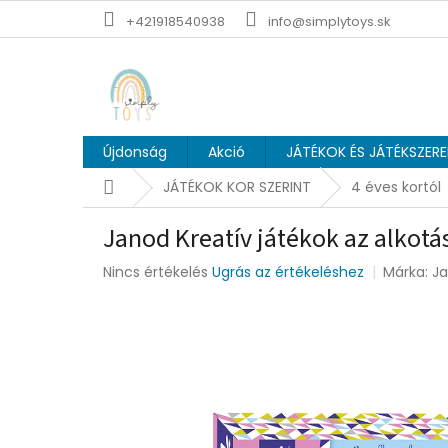
Ugrás
+421918540938
info@simplytoys.sk
a
fő
tartalomhoz
Újdonság
Akció
JÁTÉKOK ÉS JÁTÉKSZER
Kezdőlap
JÁTÉKOK KOR SZERINT
4 éves kortól
Janod Kreatív játékok az alkotá
A
Nincs értékelés
Ugrás az értékeléshez
Márka:
J
termék
átlagos
értékelése
5-
ből
0,0
csillag.