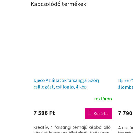
Kapcsolódó termékek
Djeco Az állatok farsangja: Szórj
Djeco C
csillogást, csillogás, 4 kép
álomb
raktáron
7 596 Ft
7 790
Kosárba
Kreatív, 4 farsangi témájú képből álló
A csill
készlet jelmezes állatokról. A részben