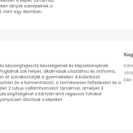
 készlet 4 képet tartalmaz,
ken lányok szerepelnek a
l, mint egy álomban.
Kie
 és készségfejlesztő készségeinek és képzelőerejének
Kate
foglalnak sok helyet, alkalmasak utazáshoz és otthonra,
Jótá
n át szórakoztatják a gyermekeket. A különböző
EAN 
osítást és a koncentrációt, a természetes felfedezést és a
zlet 2 tubus csillámhomokot tartalmaz, amelyet 3
tula segítségével a kártyán lévő ragacsos foltokat
 gyönyörűen díszítsük a képeket.