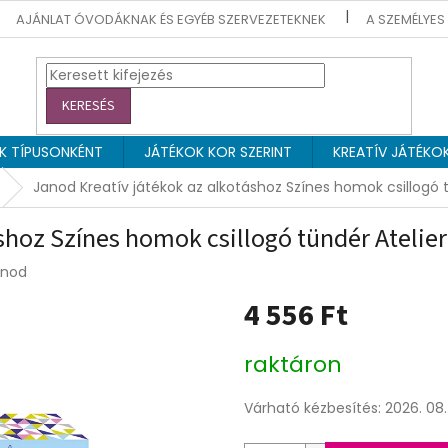
AJÁNLAT ÓVODÁKNAK ÉS EGYÉB SZERVEZETEKNEK
A SZEMÉLYES
KERESÉS
EK TÍPUSONKÉNT
JÁTÉKOK KOR SZERINT
KREATÍV JÁTÉKO
Janod Kreatív játékok az alkotáshoz Színes homok csillogó t
shoz Színes homok csillogó tündér Atelier
anod
4 556 Ft
Egységár:
raktáron
Várható kézbesítés:
2026. 08. 