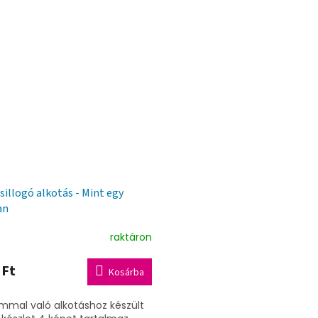
sillogó alkotás - Mint egy
an
raktáron
 Ft
Kosárba
ámmal való alkotáshoz készült