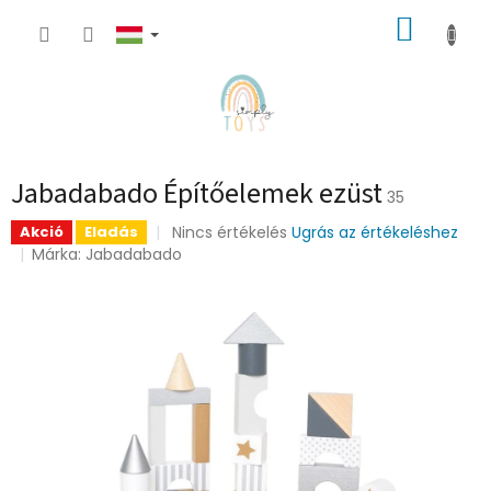
Ugrás
KOSÁR
a
fő
tartalomhoz
Jabadabado Építőelemek ezüst
35
A
Nincs értékelés
Ugrás az értékeléshez
Akció
Eladás
termék
Márka:
Jabadabado
átlagos
értékelése
5-
ből
0,0
csillag.