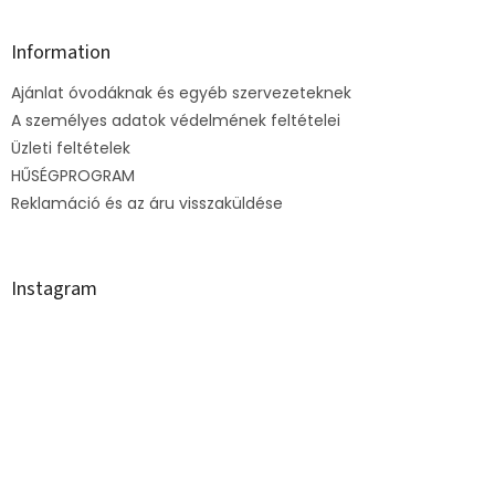
á
b
l
Information
é
Ajánlat óvodáknak és egyéb szervezeteknek
c
A személyes adatok védelmének feltételei
Üzleti feltételek
HŰSÉGPROGRAM
Reklamáció és az áru visszaküldése
Instagram