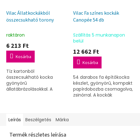
Vilac Állatkockákból
Vilac Fa színes kockák
összecsukható torony
Canopée 54 db
raktáron
Szállítás 5 munkanapon
belül
6 213 Ft
12 662 Ft
Kosárba
Kosárba
Tíz kartonból
összecsukható kocka
54 darabos fa építőkocka
gyönyörű
készlet, gyönyörű, kompakt
állatábrázolásokkal. A
papírdobozba csomagolva,
gyerekek megtanulják,
zsinórral. A kockák
hogyan állítsák össze a
különböző formájúak,
kockákat, valamint hogyan
színesek és természetesek.
ismerjék fel az állatokat,
A kockákkal való játék
színeket és...
fejleszti...
Leírás
Beszélgetés
Márka
Termék részletes leírása