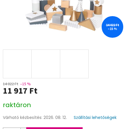
14 022 Ft
–15 %
14 022 Ft
–15 %
11 917 Ft
Egységár:
raktáron
Várható kézbesítés:
2026. 08. 12.
Szállítási lehetőségek