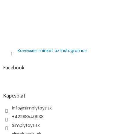
Kövessen minket az Instagramon
Facebook
Kapcsolat
info
@
simplytoys.sk
+421918540938
Simplytoys.sk
simplytoys_sk