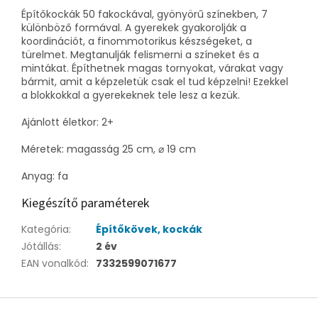
Építőkockák 50 fakockával, gyönyörű színekben, 7
különböző formával. A gyerekek gyakorolják a
koordinációt, a finommotorikus készségeket, a
türelmet. Megtanulják felismerni a színeket és a
mintákat. Építhetnek magas tornyokat, várakat vagy
bármit, amit a képzeletük csak el tud képzelni! Ezekkel
a blokkokkal a gyerekeknek tele lesz a kezük.
Ajánlott életkor: 2+
Méretek: magasság 25 cm, ⌀ 19 cm
Anyag: fa
Kiegészítő paraméterek
Kategória
:
Építőkövek, kockák
Jótállás
:
2 év
EAN vonalkód
:
7332599071677
L