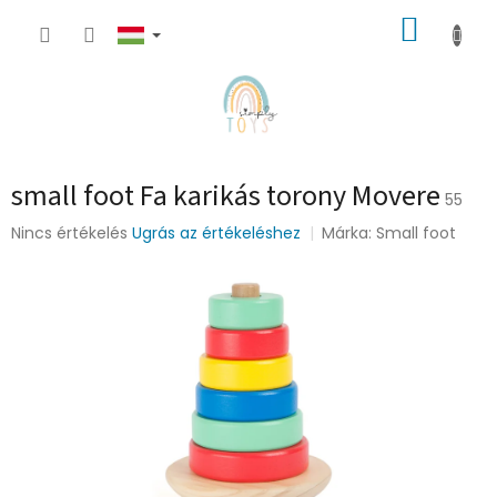
Ugrás
KOSÁR
a
fő
tartalomhoz
small foot Fa karikás torony Movere
55
A
Nincs értékelés
Ugrás az értékeléshez
Márka:
Small foot
termék
átlagos
értékelése
5-
ből
0,0
csillag.