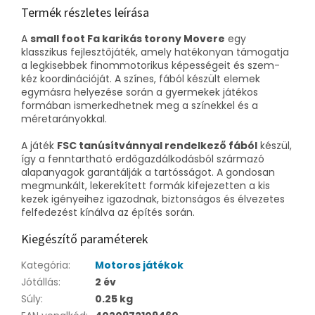
Termék részletes leírása
A
small foot Fa karikás torony Movere
egy
klasszikus fejlesztőjáték, amely hatékonyan támogatja
a legkisebbek finommotorikus képességeit és szem-
kéz koordinációját. A színes, fából készült elemek
egymásra helyezése során a gyermekek játékos
formában ismerkedhetnek meg a színekkel és a
méretarányokkal.
A játék
FSC tanúsítvánnyal rendelkező fából
készül,
így a fenntartható erdőgazdálkodásból származó
alapanyagok garantálják a tartósságot. A gondosan
megmunkált, lekerekített formák kifejezetten a kis
kezek igényeihez igazodnak, biztonságos és élvezetes
felfedezést kínálva az építés során.
Kiegészítő paraméterek
Kategória
:
Motoros játékok
Jótállás
:
2 év
Súly
:
0.25 kg