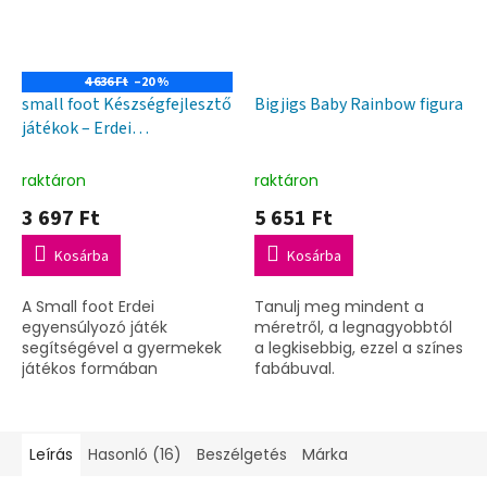
4 636 Ft
–20 %
small foot Készségfejlesztő
Bigjigs Baby Rainbow figura
játékok – Erdei
egyensúlyozó játék
raktáron
raktáron
3 697 Ft
5 651 Ft
Kosárba
Kosárba
A Small foot Erdei
Tanulj meg mindent a
egyensúlyozó játék
méretről, a legnagyobbtól
segítségével a gyermekek
a legkisebbig, ezzel a színes
játékos formában
fabábuval.
fejleszthetik
finommotorikus
képességeiket és
koncentrációjukat. A FSC®
Leírás
Hasonló (16)
Beszélgetés
Márka
tanúsítvánnyal rendelkező...