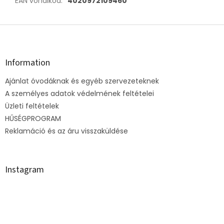
EAN vonalkód
:
4020972109460
L
á
b
l
Information
é
Ajánlat óvodáknak és egyéb szervezeteknek
c
A személyes adatok védelmének feltételei
Üzleti feltételek
HŰSÉGPROGRAM
Reklamáció és az áru visszaküldése
Instagram