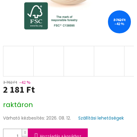
3 762 Ft
–42 %
3 762 Ft
–42 %
2 181 Ft
Egységár:
raktáron
Várható kézbesítés:
2026. 08. 12.
Szállítási lehetőségek
Hozzáadás a kosárhoz