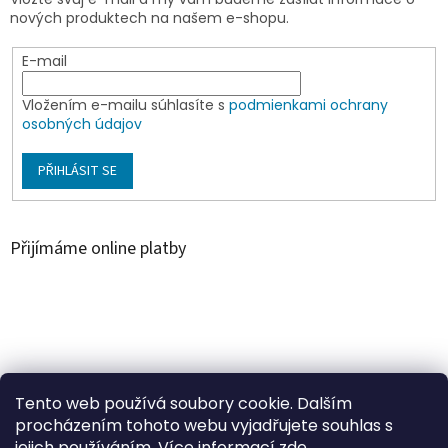
nových produktech na našem e-shopu.
E-mail
Vložením e-mailu súhlasíte s
podmienkami ochrany
osobných údajov
PŘIHLÁSIT SE
Přijímáme online platby
Á
r
u
Árukereső.hu
Tento web používá soubory cookie. Dalším
k
procházením tohoto webu vyjadřujete souhlas s
e
jejich používáním. Více informací
zde.