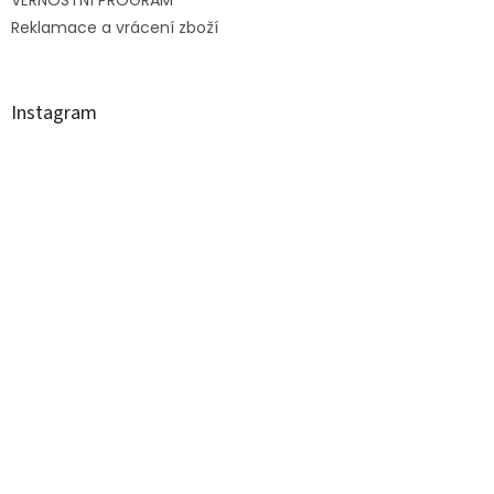
y
Reklamace a vrácení zboží
v
ý
p
i
Instagram
s
u