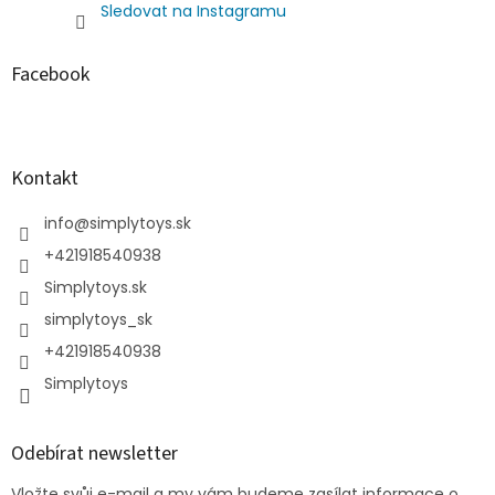
Sledovat na Instagramu
Facebook
Kontakt
info
@
simplytoys.sk
+421918540938
Simplytoys.sk
simplytoys_sk
+421918540938
Simplytoys
Odebírat newsletter
Vložte svůj e-mail a my vám budeme zasílat informace o