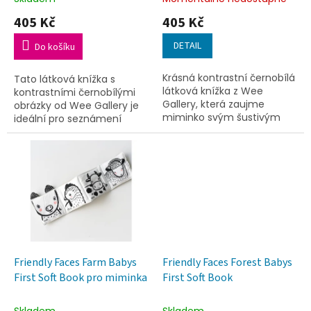
ů
405 Kč
405 Kč
DETAIL
Do košíku
Krásná kontrastní černobílá
Tato látková knížka s
látková knížka z Wee
kontrastními černobílými
Gallery, která zaujme
obrázky od Wee Gallery je
miminko svým šustivým
ideální pro seznámení
zvukem.
nejmenších dětí s knihou.
Friendly Faces Farm Babys
Friendly Faces Forest Babys
First Soft Book pro miminka
First Soft Book
Skladem
Skladem