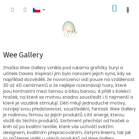
Přejít
NÁKUP
na
obsah
KOŠÍK
Wee Gallery
Značka Wee Gallery vznikla pod rukama grafičky Suryi a
učitele Davea. Inspirací jim bylo narození jejich syna, kdy se
například dozvěděli, že novorozenci vidí pouze na vzdálenost
30 až 40 centimetrů a že nejlépe rozeznávají tvary, které
jsou kontrastní mezi černou a bílou barvou. A přišli s kolekcí
hraček, na které se mohou snadno soustředit i ti nejmenší a
které je vizuálně stimulují. Děti milují jednoduché motivy,
rozvíjejí svou představivost, soustředění, fantazii. Wee Gallery
je rodinnou firmou az jejich produktů cítit energii, kterou
vložili do těchto produktů. Sortiment přechází od hraček a
knih až po kvalitní textilie, které vás uchvátí svěžím
designem, kvalitním přepracováním, čistými liniemi, tak jak
to můžeme vidět u všech produktů od Wee Gallery.