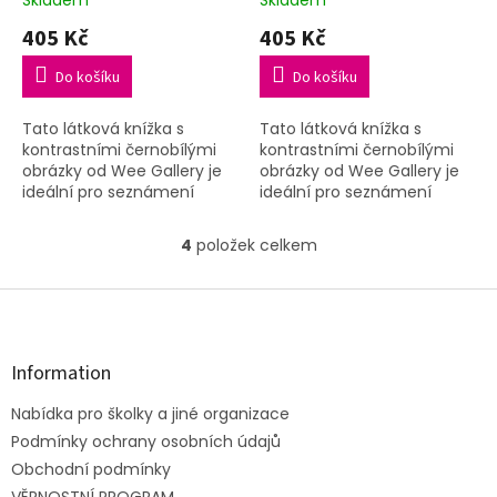
405 Kč
405 Kč
Do košíku
Do košíku
Tato látková knížka s
Tato látková knížka s
kontrastními černobílými
kontrastními černobílými
obrázky od Wee Gallery je
obrázky od Wee Gallery je
ideální pro seznámení
ideální pro seznámení
nejmenších dětí s
nejmenších dětí s
knihou.Obsahuje obrázky
knihou.Obsahuje obrázky
4
položek celkem
O
zvířat: prasátka, kuřátka,
zvířat: králíka, laně, lišky a...
v
krávy a...
l
Z
á
á
d
p
a
a
Information
c
t
í
Nabídka pro školky a jiné organizace
í
p
Podmínky ochrany osobních údajů
r
v
Obchodní podmínky
k
VĚRNOSTNÍ PROGRAM