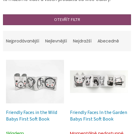
OTEVŘÍT FILTR
Ř
a
Nejprodávanější
Nejlevnější
Nejdražší
Abecedně
z
e
V
n
ý
í
p
p
i
r
s
o
p
d
r
u
o
k
d
t
Friendly Faces in the Wild
Friendly Faces In the Garden
u
ů
Babys First Soft Book
Babys First Soft Book
k
t
Skladem
Momentálně nedostupné