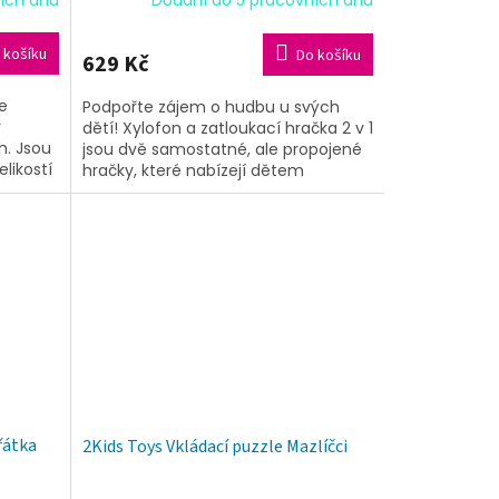
Dodání do 5 pracovních dnů
 košíku
Do košíku
629 Kč
se
Podpořte zájem o hudbu u svých
v
dětí! Xylofon a zatloukací hračka 2 v 1
. Jsou
jsou dvě samostatné, ale propojené
elikostí
hračky, které nabízejí dětem
ručičky
možnost objevovat rytmus a zvuky
a...
řátka
2Kids Toys Vkládací puzzle Mazlíčci