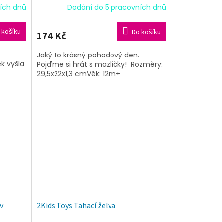
ích dnů
Dodání do 5 pracovních dnů
 košíku
Do košíku
174 Kč
Jaký to krásný pohodový den.
ek vyšla
Pojďme si hrát s mazlíčky! Rozměry:
29,5x22x1,3 cmVěk: 12m+
ev
2Kids Toys Tahací želva