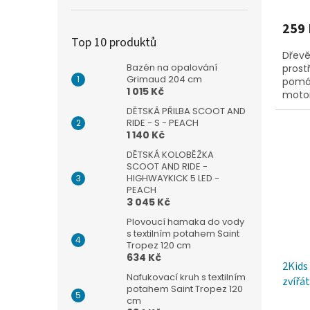
259 
Top 10 produktů
Dřevě
Bazén na opalování
prost
Grimaud 204 cm
pomáh
1 015 Kč
motor
prak
DĚTSKÁ PŘILBA SCOOT AND
jednot
RIDE - S - PEACH
1 140 Kč
DĚTSKÁ KOLOBĚŽKA
SCOOT AND RIDE -
HIGHWAYKICK 5 LED -
PEACH
3 045 Kč
Plovoucí hamaka do vody
s textilním potahem Saint
Tropez 120 cm
634 Kč
2Kids
Nafukovací kruh s textilním
zvířá
potahem Saint Tropez 120
cm