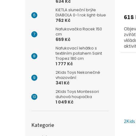
634 Kč
KiETLA sluneční brýle
DIABOLA 0-1 rok light-blue
618 
762 Kč
Objev
Nafukovačka Racek 150
cm
zvířá
659 Kč
vklád
aktivi
Nafukovací lehátko s
ale ro
textilním potahem Saint
Tropez 180 cm
1 777 Kč
2Kids Toys Nekonečné
vhazování
341 Kč
2Kids Toys Montessori
duhová houpačka
1 049 Kč
Přeskočit
2Kids
Kategorie
kategorie