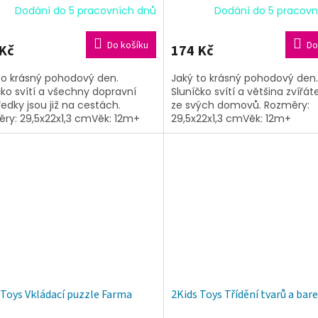
Dodání do 5 pracovních dnů
Dodání do 5 pracovn
Do košíku
Do
Kč
174 Kč
to krásný pohodový den.
Jaký to krásný pohodový den.
čko svítí a všechny dopravní
Sluníčko svítí a většina zvířát
ředky jsou již na cestách.
ze svých domovů. Rozměry:
ry: 29,5x22x1,3 cmVěk: 12m+
29,5x22x1,3 cmVěk: 12m+
 Toys Vkládací puzzle Farma
2Kids Toys Třídění tvarů a bar