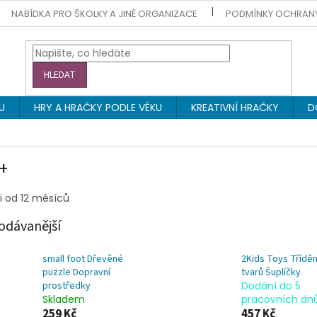
NABÍDKA PRO ŠKOLKY A JINÉ ORGANIZACE
PODMÍNKY OCHRAN
HLEDAT
U
HRY A HRAČKY PODLE VĚKU
KREATIVNÍ HRAČKY
D
+
i od 12 měsíců
odávanější
small foot Dřevěné
2Kids Toys Tříděn
puzzle Dopravní
tvarů Šuplíčky
prostředky
Dodání do 5
Skladem
pracovních dn
259 Kč
457 Kč