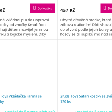
Do košíku
Do
Kč
457 Kč
né vkládací puzzle Dopravní
Chytrá dřevěná hračka, která
ředky od značky Small foot
zábavu s učením! Děti vhazují
ají dětem rozvíjet jemnou
do otvorů podle jejich barvy a
iku a logické myšlení. Díky
Každý ze tří šuplíků má nad 
tickým dřevěným úchytkám se
dva otvory a je zepředu barev
livé dílky...
 Toys Vkládačka Farma se
2Kids Toys Safari kostky se zví
tky
120 ks
Dodání do 5 pracovních dnů
Dodání do 5 pracovn