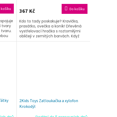
 košíku
Do košíku
367 Kč
 spojuje
Kdo to tady poskakuje? Kravička,
 tvary
prasátko, ovečka a koník! Dřevěná
 tvaru.
vystřelovací hračka s roztomilými
sebou
obličeji v zemitých barvách. Když
ně...
zvířátko zasunete do otvoru a
zatlačíte,...
řátky
2Kids Toys Zatloukačka a xylofon
Krokodýl
ích dnů