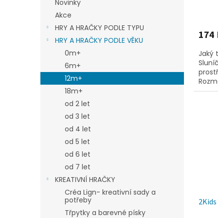
Novinky
Akce
HRY A HRAČKY PODLE TYPU
174 
HRY A HRAČKY PODLE VĚKU
0m+
Jaký 
Sluní
6m+
prost
12m+
Rozmě
18m+
od 2 let
od 3 let
od 4 let
od 5 let
od 6 let
od 7 let
KREATIVNÍ HRAČKY
Créa Lign- kreativní sady a
potřeby
2Kids
Třpytky a barevné písky