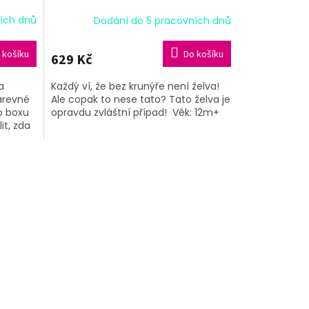
ích dnů
Dodání do 5 pracovních dnů
 košíku
Do košíku
629 Kč
a
Každý ví, že bez krunýře není želva!
barevné
Ale copak to nese tato? Tato želva je
o boxu
opravdu zvláštní případ! Věk: 12m+
it, zda