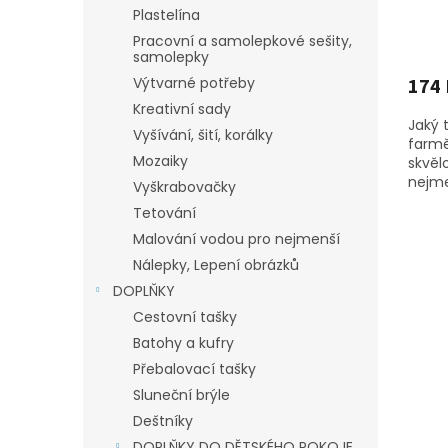
Plastelína
Pracovní a samolepkové sešity,
samolepky
Výtvarné potřeby
174 
Kreativní sady
Jaký 
Vyšívání, šití, korálky
farmě
Mozaiky
skvěl
nejme
Vyškrabovačky
motor
Tetování
zvířát
Malování vodou pro nejmenší
Nálepky, Lepení obrázků
DOPLŇKY
Cestovní tašky
Batohy a kufry
Přebalovací tašky
Sluneční brýle
Deštníky
DOPLŇKY DO DĚTSKÉHO POKOJE