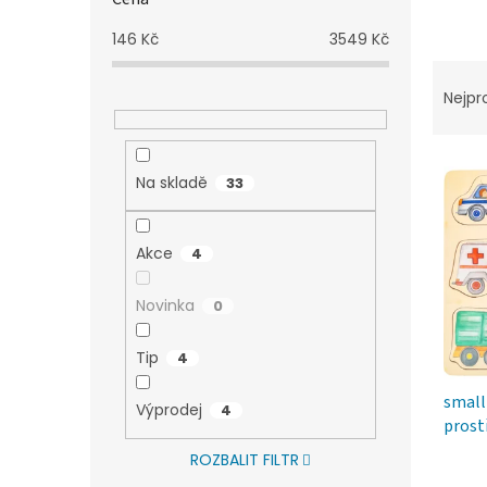
n
e
146
Kč
3549
Kč
l
Ř
a
Nejpr
z
e
V
n
Na skladě
33
ý
í
p
p
i
r
Akce
4
s
o
p
d
Novinka
r
0
u
o
k
d
t
Tip
4
u
ů
small
k
Výprodej
4
prost
t
ů
ROZBALIT FILTR