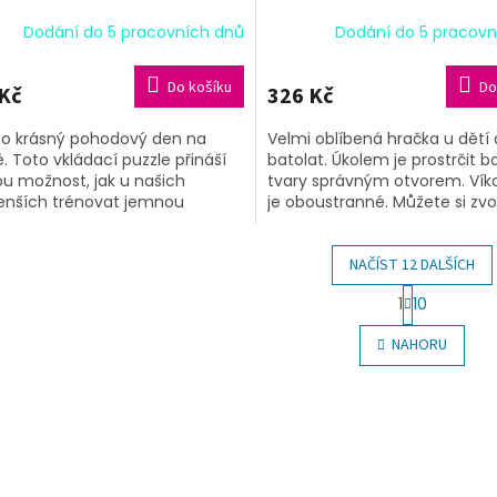
Dodání do 5 pracovních dnů
Dodání do 5 pracovn
Do košíku
Do
Kč
326 Kč
to krásný pohodový den na
Velmi oblíbená hračka u dětí 
. Toto vkládací puzzle přináší
batolat. Úkolem je prostrčit 
ou možnost, jak u našich
tvary správným otvorem. Vík
nších trénovat jemnou
je oboustranné. Můžete si zvol
iku, trpělivost a poznávání
chcete třídit dle barev či...
ek. Rozměry:...
NAČÍST 12 DALŠÍCH
S
1
10
t
O
r
v
NAHORU
á
l
n
á
k
d
o
a
v
c
á
í
n
p
í