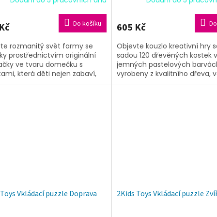
Do košíku
Do
Kč
605 Kč
te rozmanitý svět farmy se
Objevte kouzlo kreativní hry 
tky prostřednictvím originální
sadou 120 dřevěných kostek 
ačky ve tvaru domečku s
jemných pastelových barvách
tami, která děti nejen zabaví,
vyrobeny z kvalitního dřeva, v
zvíjí také jejich motorické...
jsou vhodné pro malé dětské 
a...
 Toys Vkládací puzzle Doprava
2Kids Toys Vkládací puzzle Zví