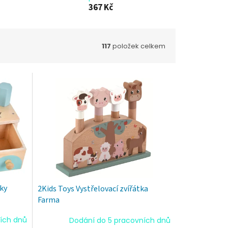
367 Kč
117
položek celkem
čky
2Kids Toys Vystřelovací zvířátka
Farma
ích dnů
Dodání do 5 pracovních dnů