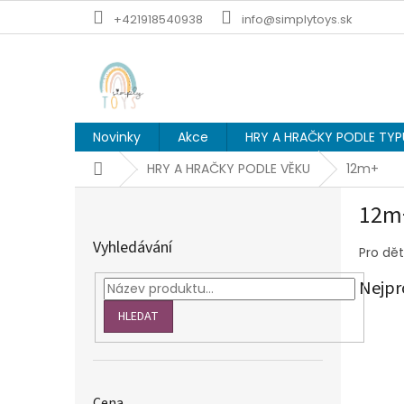
Přejít
+421918540938
info@simplytoys.sk
na
obsah
Novinky
Akce
HRY A HRAČKY PODLE TYP
Domů
HRY A HRAČKY PODLE VĚKU
12m+
P
12m
o
s
Vyhledávání
Pro dět
t
r
Nejpr
a
n
HLEDAT
n
í
p
a
Cena