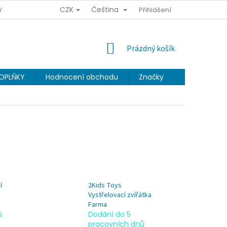
CZK
Čeština
Y OSOBNÍCH ÚDAJŮ
OBCHODNÍ PODMÍNKY
Přihlášení
VĚRNOSTNÍ PR
NÁKUPNÍ
Prázdný košík
KOŠÍK
OPLŇKY
Hodnocení obchodu
Značky
í
2Kids Toys
Vystřelovací zvířátka
Farma
ů
Dodání do 5
pracovních dnů