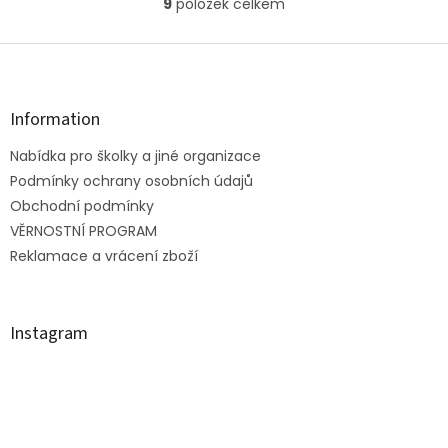
9
položek celkem
O
spojují dospělé...
v
l
Z
á
á
d
p
a
a
Information
c
t
í
Nabídka pro školky a jiné organizace
í
p
Podmínky ochrany osobních údajů
r
v
Obchodní podmínky
k
VĚRNOSTNÍ PROGRAM
y
Reklamace a vrácení zboží
v
ý
p
i
Instagram
s
u