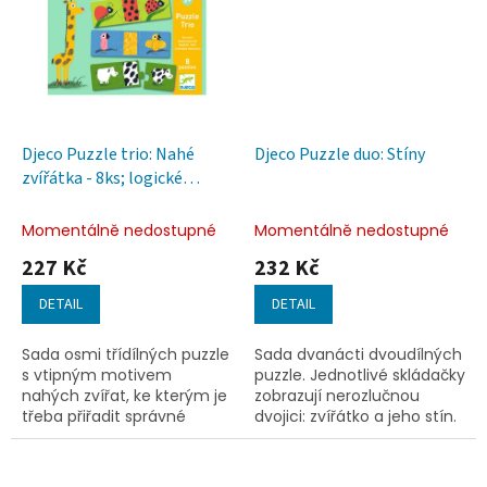
Djeco Puzzle trio: Nahé
Djeco Puzzle duo: Stíny
zvířátka - 8ks; logické
přiřazování tvar
Momentálně nedostupné
Momentálně nedostupné
227 Kč
232 Kč
DETAIL
DETAIL
Sada osmi třídílných puzzle
Sada dvanácti dvoudílných
s vtipným motivem
puzzle. Jednotlivé skládačky
nahých zvířat, ke kterým je
zobrazují nerozlučnou
třeba přiřadit správné
dvojici: zvířátko a jeho stín.
oblečení. Skládáním si dítě
také procvičuje logiku
posloupnosti příčin a...