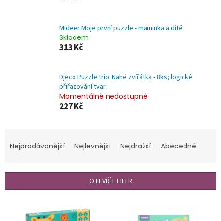
Mideer Moje první puzzle - maminka a dítě
Skladem
313 Kč
Djeco Puzzle trio: Nahé zvířátka - 8ks; logické
přiřazování tvar
Momentálně nedostupné
227 Kč
Ř
a
Nejprodávanější
Nejlevnější
Nejdražší
Abecedně
z
e
n
OTEVŘÍT FILTR
í
p
V
r
ý