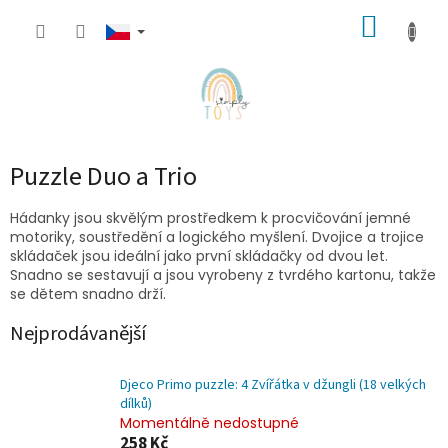
Přejít
NÁKUP
na
obsah
KOŠÍK
Puzzle Duo a Trio
Hádanky jsou skvělým prostředkem k procvičování jemné
motoriky, soustředění a logického myšlení. Dvojice a trojice
skládaček jsou ideální jako první skládačky od dvou let.
Snadno se sestavují a jsou vyrobeny z tvrdého kartonu, takže
se dětem snadno drží.
Nejprodávanější
Djeco Primo puzzle: 4 Zvířátka v džungli (18 velkých
dílků)
Momentálně nedostupné
258 Kč