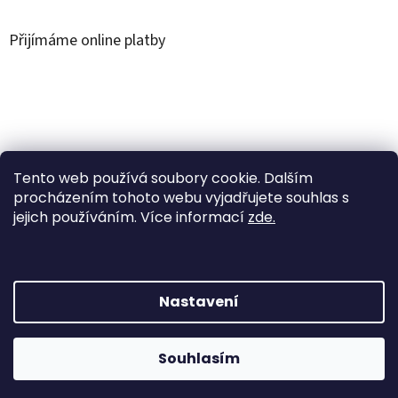
Přijímáme online platby
Á
r
u
Árukereső.hu
Tento web používá soubory cookie. Dalším
k
procházením tohoto webu vyjadřujete souhlas s
e
jejich používáním. Více informací
zde.
r
e
s
ő
Nastavení
Vytvořil Shoptet
SLEVA až -35% na vybrané produkty. Doprava přes
Souhlasím
Copyright 2026
Simplytoys
. Všechna práva vyhrazena.
Záslkovnu Z-point ZDARMA nad 1200 Kč.