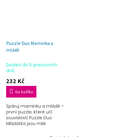
Puzzle Duo Maminka a
mládě
Dodání do 5 pracovních
dnů
232 Kč
Do košíku
Spáruj maminku a mládě –
první puzzle, které učí
souvislosti Puzzle Duo
Mládátka jsou milé
dvoudílné puzzle pro
nejmenší, ve kterých děti