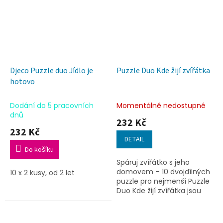
Djeco Puzzle duo Jídlo je
Puzzle Duo Kde žijí zvířátka
hotovo
Dodání do 5 pracovních
Momentálně nedostupné
dnů
232 Kč
232 Kč
DETAIL
Do košíku
Spáruj zvířátko s jeho
domovem – 10 dvojdílných
10 x 2 kusy, od 2 let
puzzle pro nejmenší Puzzle
Duo Kde žijí zvířátka jsou
první vzdělávací puzzle, ve
kterých děti
spojují zvířátko a...