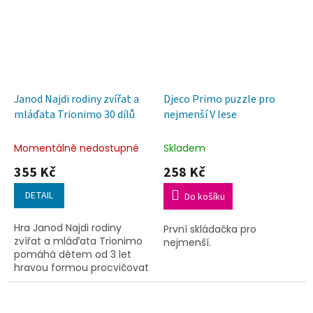
Janod Najdi rodiny zvířat a
Djeco Primo puzzle pro
mláďata Trionimo 30 dílů
nejmenší V lese
Momentálně nedostupné
Skladem
355 Kč
258 Kč
DETAIL
Do košíku
Hra Janod Najdi rodiny
První skládačka pro
zvířat a mláďata Trionimo
nejmenší.
pomáhá dětem od 3 let
hravou formou procvičovat
jemnou motoriku a logické
myšlení při přiřazování
správných dvojic. Balení...