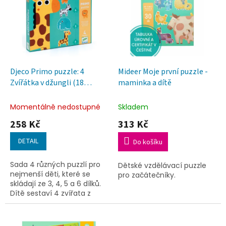
o
p
d
i
u
s
k
p
t
r
ů
o
d
Djeco Primo puzzle: 4
Mideer Moje první puzzle -
u
Zvířátka v džungli (18
maminka a dítě
k
velkých dílků)
t
Momentálně nedostupné
Skladem
ů
258 Kč
313 Kč
DETAIL
Do košíku
Sada 4 různých puzzlí pro
Dětské vzdělávací puzzle
nejmenší děti, které se
pro začátečníky.
skládají ze 3, 4, 5 a 6 dílků.
Dítě sestaví 4 zvířata z
džungle: lva, zebru, slona a
žirafu.