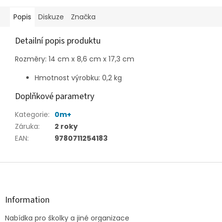
Popis
Diskuze
Značka
Detailní popis produktu
Rozměry: 14 cm x 8,6 cm x 17,3 cm
Hmotnost výrobku: 0,2 kg
Doplňkové parametry
Kategorie
:
0m+
Záruka
:
2 roky
EAN
:
9780711254183
Z
á
p
a
Information
t
Nabídka pro školky a jiné organizace
í