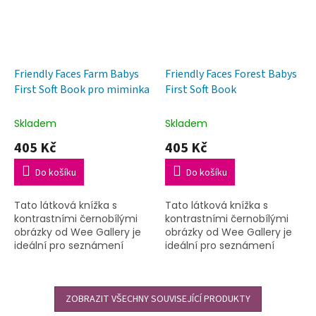
Friendly Faces Farm Babys
Friendly Faces Forest Babys
First Soft Book pro miminka
First Soft Book
Skladem
Skladem
405 Kč
405 Kč
Do košíku
Do košíku
Tato látková knížka s
Tato látková knížka s
kontrastními černobílými
kontrastními černobílými
obrázky od Wee Gallery je
obrázky od Wee Gallery je
ideální pro seznámení
ideální pro seznámení
nejmenších dětí s
nejmenších dětí s
knihou.Obsahuje obrázky
knihou.Obsahuje obrázky
zvířat: prasátka, kuřátka,
zvířat: králíka, laně, lišky a...
krávy a...
ZOBRAZIT VŠECHNY SOUVISEJÍCÍ PRODUKTY