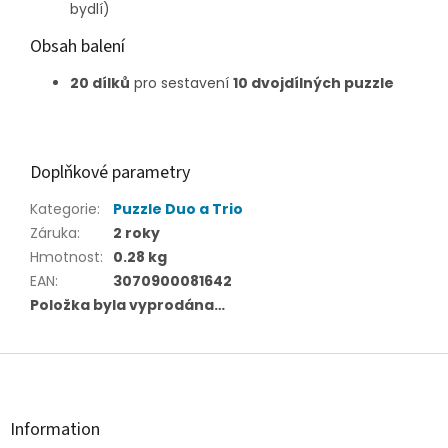
bydlí)
Obsah balení
20 dílků
pro sestavení
10 dvojdílných puzzle
Doplňkové parametry
Kategorie
:
Puzzle Duo a Trio
Záruka
:
2 roky
Hmotnost
:
0.28 kg
EAN
:
3070900081642
Položka byla vyprodána…
Z
á
p
a
Information