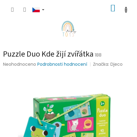
Přejít
NÁKUP
na
obsah
KOŠÍK
Puzzle Duo Kde žijí zvířátka
188
Průměrné
Neohodnoceno
Podrobnosti hodnocení
Značka:
Djeco
hodnocení
produktu
je
0,0
z
5
hvězdiček.