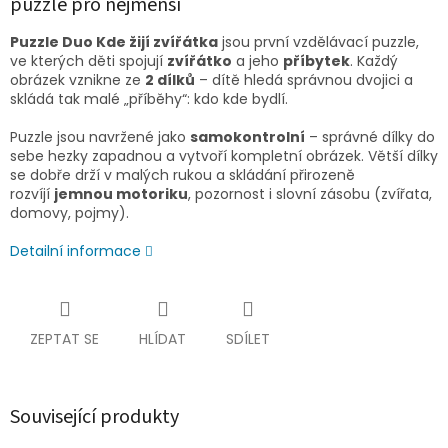
puzzle pro nejmenší
Puzzle Duo Kde žijí zvířátka
jsou první vzdělávací puzzle,
ve kterých děti spojují
zvířátko
a jeho
příbytek
. Každý
obrázek vznikne ze
2 dílků
– dítě hledá správnou dvojici a
skládá tak malé „příběhy“: kdo kde bydlí.
Puzzle jsou navržené jako
samokontrolní
– správné dílky do
sebe hezky zapadnou a vytvoří kompletní obrázek. Větší dílky
se dobře drží v malých rukou a skládání přirozeně
rozvíjí
jemnou motoriku
, pozornost i slovní zásobu (zvířata,
domovy, pojmy).
Detailní informace
ZEPTAT SE
HLÍDAT
SDÍLET
Související produkty