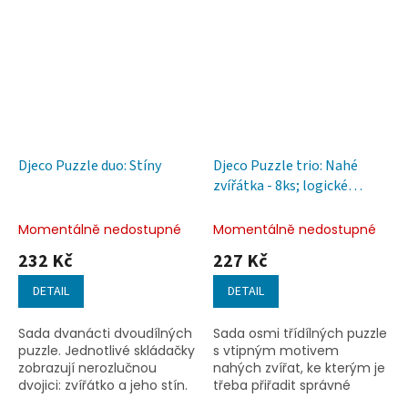
Djeco Puzzle duo: Stíny
Djeco Puzzle trio: Nahé
zvířátka - 8ks; logické
přiřazování tvar
Momentálně nedostupné
Momentálně nedostupné
232 Kč
227 Kč
DETAIL
DETAIL
Sada dvanácti dvoudílných
Sada osmi třídílných puzzle
puzzle. Jednotlivé skládačky
s vtipným motivem
zobrazují nerozlučnou
nahých zvířat, ke kterým je
dvojici: zvířátko a jeho stín.
třeba přiřadit správné
oblečení. Skládáním si dítě