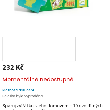
232 Kč
Měrná
Momentálně nedostupné
cena:
Možnosti doručení
Položka byla vyprodána…
Spáruj zvířátko s jeho domovem – 10 dvojdílných