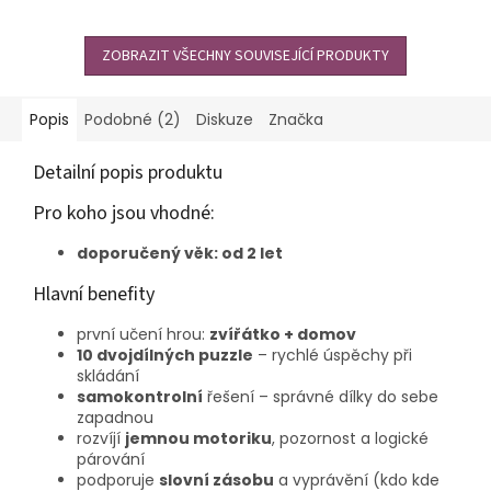
také procvičuje logiku
posloupnosti příčin a...
ZOBRAZIT VŠECHNY SOUVISEJÍCÍ PRODUKTY
Popis
Podobné (2)
Diskuze
Značka
Detailní popis produktu
Pro koho jsou vhodné:
doporučený věk: od 2 let
Hlavní benefity
první učení hrou:
zvířátko + domov
10 dvojdílných puzzle
– rychlé úspěchy při
skládání
samokontrolní
řešení – správné dílky do sebe
zapadnou
rozvíjí
jemnou motoriku
, pozornost a logické
párování
podporuje
slovní zásobu
a vyprávění (kdo kde